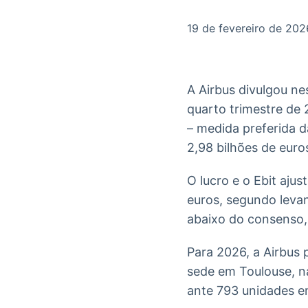
OTC
Datafeed
Plataforma para
APIs para
19 de fevereiro de 202
negociação de
integração de
ativos
conteúdos e
Soluções de
dados
Tecnologia
A Airbus divulgou nes
Broadcast
Broadcast
quarto trimestre de 
Radar
Fundos
– medida preferida 
Monitoramento
A melhor
inteligente de
plataforma para
2,98 bilhões de euro
notícias e
analisar fundos
conteúdos
de investimento
O lucro e o Ebit aju
no Brasil
euros, segundo levan
abaixo do consenso, 
Para 2026, a Airbus 
sede em Toulouse, n
ante 793 unidades 