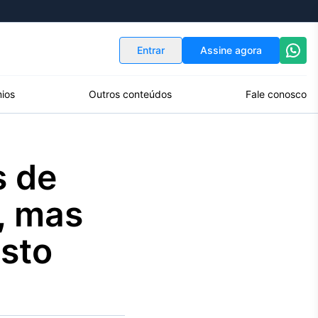
Indicadores
Conversor de Moedas
Entrar
Assine agora
ios
Outros conteúdos
Fale conosco
s de
e, mas
isto