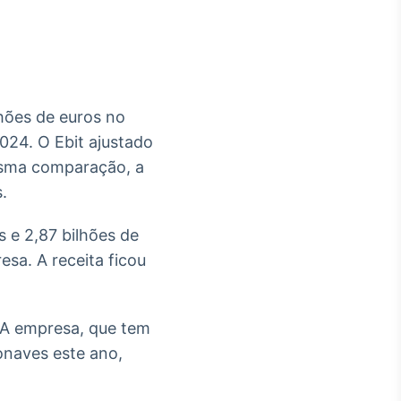
lhões de euros no
Crédito
024. O Ebit ajustado
Em breve
mesma comparação, a
.
s e 2,87 bilhões de
sa. A receita ficou
. A empresa, que tem
onaves este ano,