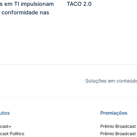
es em TI impulsionam
TACO 2.0
 conformidade nas
Soluções em conteúdo
utos
Premiações
cast+
Prêmio Broadcast 
ast Político
Prêmio Broadcast