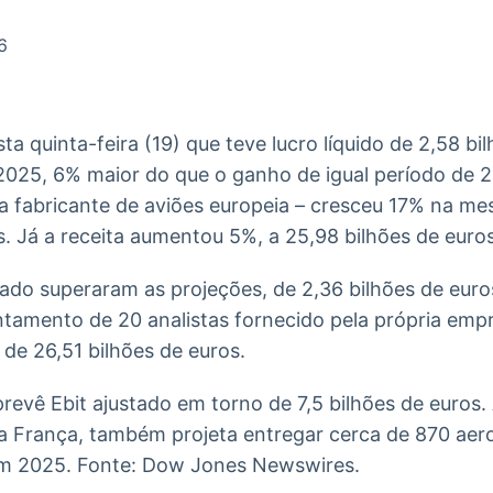
Ticker
Widgets
Wallboard
Curadoria
Cotações e
Componentes
Conteúdos e
Curadoria de
6
headlines de
para conteúdos e
dados para
conteúdos
notícias
funcionalidades
displays e telas
noticiosos
ta quinta-feira (19) que teve lucro líquido de 2,58 bi
IA
BroadFast
Gestão de
Tokenização
2025, 6% maior do que o ganho de igual período de 2
Investimentos
de ativos
Em breve
Em breve
da fabricante de aviões europeia – cresceu 17% na 
Em breve
Em breve
s. Já a receita aumentou 5%, a 25,98 bilhões de euros
stado superaram as projeções, de 2,36 bilhões de euro
tamento de 20 analistas fornecido pela própria empre
de 26,51 bilhões de euros.
prevê Ebit ajustado em torno de 7,5 bilhões de euros
a França, também projeta entregar cerca de 870 aer
em 2025. Fonte: Dow Jones Newswires.