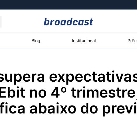
Moedas
Commodities
Blog
Institucional
Prêm
supera expectativa
roadcast
Content
ções
Broadcast
Broadcast
Broadcast
 Ebit no 4º trimestr
Político
Energia
White Label
Os bastidores da
O setor de
Plataforma para
 fica abaixo do prev
política em tempo
energia elétrica
conteúdos
real
no Brasil
personalizados
Broadcast
Broadcast
Broadcast
Broadcast