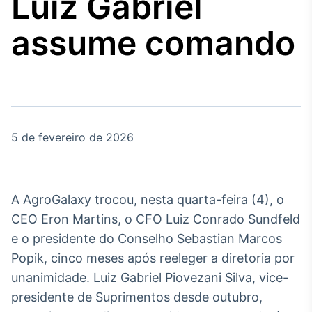
Luiz Gabriel
Broadcast
Agro
assume comando
Tudo sobre o
agronegócio
Broadcast
Político
5 de fevereiro de 2026
Os bastidores da
política em tempo
real
A AgroGalaxy trocou, nesta quarta-feira (4), o
Broadcast
CEO Eron Martins, o CFO Luiz Conrado Sundfeld
Energia
e o presidente do Conselho Sebastian Marcos
O setor de
Popik, cinco meses após reeleger a diretoria por
energia elétrica
no Brasil
unanimidade. Luiz Gabriel Piovezani Silva, vice-
presidente de Suprimentos desde outubro,