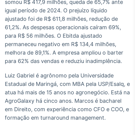
somou R$ 417,9 milhões, queda de 65,7% ante
Tokenização
igual período de 2024. O prejuízo líquido
de ativos
ajustado foi de R$ 611,8 milhões, redução de
Em breve
61,2%. As despesas operacionais caíram 69%,
para R$ 56 milhões. O Ebitda ajustado
permaneceu negativo em R$ 134,4 milhões,
melhora de 89,1%. A empresa ampliou o barter
Crédito
para 62% das vendas e reduziu inadimplência.
Em breve
Luiz Gabriel é agrônomo pela Universidade
Estadual de Maringá, com MBA pela USP/Esalq, e
atua há mais de 15 anos no agronegócio. Está na
AgroGalaxy há cinco anos. Marcos é bacharel
em Direito, com experiência como CFO e COO, e
formação em turnaround management.