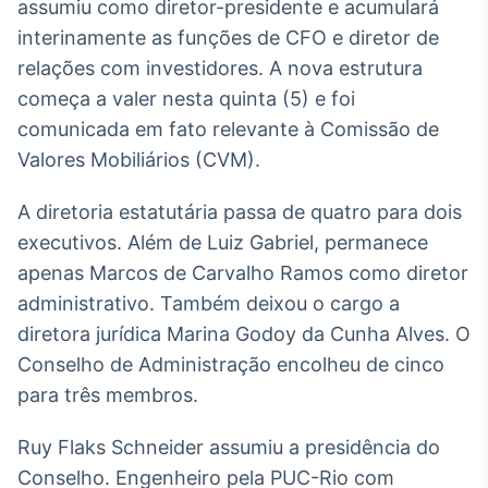
Broadcast
assumiu como diretor-presidente e acumulará
White Label
interinamente as funções de CFO e diretor de
Plataforma para
relações com investidores. A nova estrutura
conteúdos
começa a valer nesta quinta (5) e foi
personalizados
Soluções de Dados
comunicada em fato relevante à Comissão de
e Conteúdos
Valores Mobiliários (CVM).
Broadcast
OTC
A diretoria estatutária passa de quatro para dois
Plataforma para
executivos. Além de Luiz Gabriel, permanece
negociação de
ativos
apenas Marcos de Carvalho Ramos como diretor
administrativo. Também deixou o cargo a
diretora jurídica Marina Godoy da Cunha Alves. O
Broadcast
Conselho de Administração encolheu de cinco
Datafeed
para três membros.
APIs para
integração de
conteúdos e
Ruy Flaks Schneider assumiu a presidência do
dados
Conselho. Engenheiro pela PUC-Rio com