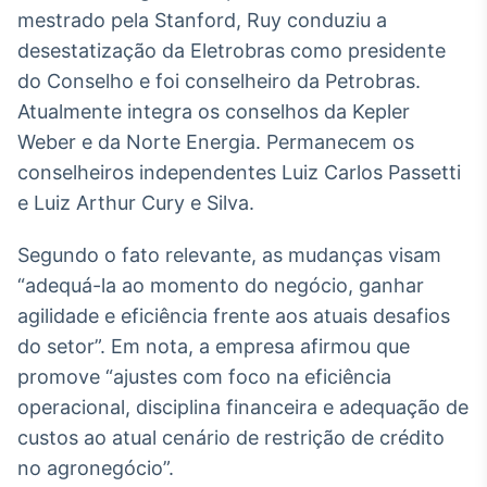
Broadcast
mestrado pela Stanford, Ruy conduziu a
Ticker
desestatização da Eletrobras como presidente
Cotações e
do Conselho e foi conselheiro da Petrobras.
headlines de
notícias
Atualmente integra os conselhos da Kepler
Weber e da Norte Energia. Permanecem os
conselheiros independentes Luiz Carlos Passetti
Broadcast
e Luiz Arthur Cury e Silva.
Widgets
Componentes
para conteúdos e
Segundo o fato relevante, as mudanças visam
funcionalidades
“adequá-la ao momento do negócio, ganhar
agilidade e eficiência frente aos atuais desafios
Broadcast
do setor”. Em nota, a empresa afirmou que
Wallboard
promove “ajustes com foco na eficiência
Conteúdos e
operacional, disciplina financeira e adequação de
dados para
displays e telas
custos ao atual cenário de restrição de crédito
no agronegócio”.