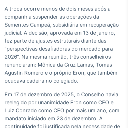
Broadcast
A troca ocorre menos de dois meses após a
Curadoria
companhia suspender as operações da
Curadoria de
conteúdos
Sementes Campeã, subsidiária em recuperação
noticiosos
Soluções de
judicial. A decisão, aprovada em 13 de janeiro,
Tecnologia
fez parte de ajustes estruturais diante das
“perspectivas desafiadoras do mercado para
Broadcast
2026”. Na mesma reunião, três conselheiros
Radar
Monitoramento
renunciaram: Mônica da Cruz Lamas, Tomas
inteligente de
Agustin Romero e o próprio Eron, que também
notícias e
conteúdos
ocupava cadeira no colegiado.
Broadcast
Em 17 de dezembro de 2025, o Conselho havia
Fundos
reelegido por unanimidade Eron como CEO e
A melhor
Luiz Conrado como CFO por mais um ano, com
plataforma para
analisar fundos
mandato iniciado em 23 de dezembro. A
de investimento
continuidade foi justificada pela necessidade de
no Brasil