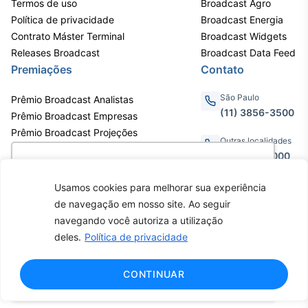
Termos de uso
Broadcast Agro
Política de privacidade
Broadcast Energia
Contrato Máster Terminal
Broadcast Widgets
Releases Broadcast
Broadcast Data Feed
Premiações
Contato
São Paulo
Prêmio Broadcast Analistas
(11) 3856-3500
Prêmio Broadcast Empresas
Prêmio Broadcast Projeções
Outras localidades
0800.011.3000
Utilizamos cookies para oferecer melhor
experiência, melhorar o desempenho, analisar
Usamos cookies para melhorar sua experiência
como você interage em nosso site e
de navegação em nosso site. Ao seguir
personalizar conteúdo. Ao utilizar este site, você
Av. Eng. Caetano Álvares, 55 - 3º e
navegando você autoriza a utilização
6º andar, Bairro do Limão, São
concorda com o uso de cookies.
Saiba mais
deles.
Política de privacidade
Paulo / SP, CEP 02598-900 -
CNPJ: 62.652.961/0001-38
Copyright © 2026 - Todos os
Ok, entendi!
CONTINUAR
direitos reservados ao Broadcast |
Agência Estado.