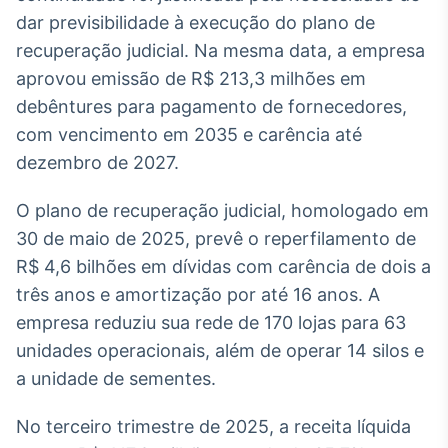
dar previsibilidade à execução do plano de
IA
recuperação judicial. Na mesma data, a empresa
Em breve
aprovou emissão de R$ 213,3 milhões em
debêntures para pagamento de fornecedores,
com vencimento em 2035 e carência até
dezembro de 2027.
BroadFast
Em breve
O plano de recuperação judicial, homologado em
30 de maio de 2025, prevê o reperfilamento de
R$ 4,6 bilhões em dívidas com carência de dois a
três anos e amortização por até 16 anos. A
empresa reduziu sua rede de 170 lojas para 63
Gestão de
unidades operacionais, além de operar 14 silos e
Investimentos
Em breve
a unidade de sementes.
No terceiro trimestre de 2025, a receita líquida