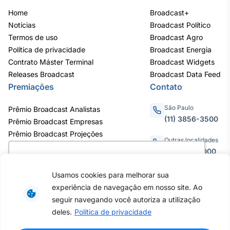
Home
Broadcast+
Notícias
Broadcast Político
Termos de uso
Broadcast Agro
Política de privacidade
Broadcast Energia
Contrato Máster Terminal
Broadcast Widgets
Releases Broadcast
Broadcast Data Feed
Premiações
Contato
São Paulo
Prêmio Broadcast Analistas
(11) 3856-3500
Prêmio Broadcast Empresas
Prêmio Broadcast Projeções
Outras localidades
0800.011.3000
Utilizamos cookies para oferecer melhor
experiência, melhorar o desempenho, analisar
Usamos cookies para melhorar sua
como você interage em nosso site e
experiência de navegação em nosso site. Ao
personalizar conteúdo. Ao utilizar este site, você
Av. Eng. Caetano Álvares, 55 - 3º e
seguir navegando você autoriza a utilização
6º andar, Bairro do Limão, São
concorda com o uso de cookies.
Saiba mais
deles.
Política de privacidade
Paulo / SP, CEP 02598-900 -
CNPJ: 62.652.961/0001-38