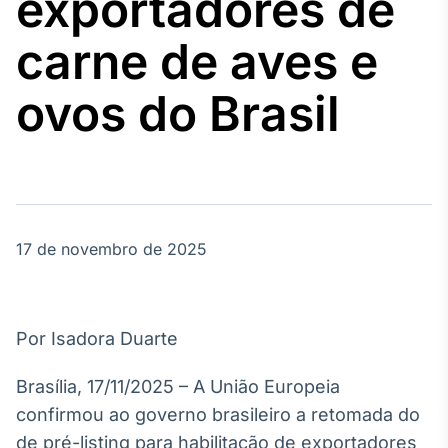
exportadores de
Broadcast
Agro
carne de aves e
Tudo sobre o
agronegócio
ovos do Brasil
Broadcast
Político
Os bastidores da
política em
tempo real
17 de novembro de 2025
Broadcast
Energia
Por Isadora Duarte
O setor de
energia elétrica
Brasília, 17/11/2025 – A União Europeia
no Brasil
confirmou ao governo brasileiro a retomada do
de pré-listing para habilitação de exportadores