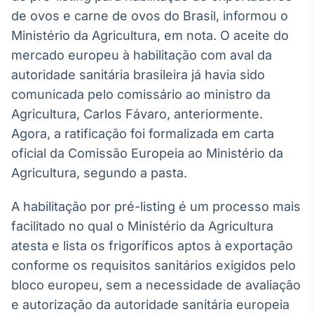
Broadcast
de ovos e carne de ovos do Brasil, informou o
White Label
Ministério da Agricultura, em nota. O aceite do
Plataforma para
conteúdos
mercado europeu à habilitação com aval da
personalizados
Soluções de Dados
autoridade sanitária brasileira já havia sido
e Conteúdos
comunicada pelo comissário ao ministro da
Agricultura, Carlos Fávaro, anteriormente.
Broadcast
OTC
Agora, a ratificação foi formalizada em carta
Plataforma para
oficial da Comissão Europeia ao Ministério da
negociação de
Agricultura, segundo a pasta.
ativos
A habilitação por pré-listing é um processo mais
Broadcast
facilitado no qual o Ministério da Agricultura
Datafeed
atesta e lista os frigoríficos aptos à exportação
APIs para
conforme os requisitos sanitários exigidos pelo
integração de
conteúdos e
bloco europeu, sem a necessidade de avaliação
dados
e autorização da autoridade sanitária europeia