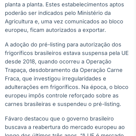
planta a planta. Estes estabelecimentos aptos
Broadcast
Ticker
poderão ser indicados pelo Ministério da
Cotações e
Agricultura e, uma vez comunicados ao bloco
headlines de
europeu, ficam autorizados a exportar.
notícias
A adoção do pré-listing para autorização dos
Broadcast
frigoríficos brasileiros estava suspensa pela UE
Widgets
desde 2018, quando ocorreu a Operação
Componentes
Trapaça, desdobramento da Operação Carne
para conteúdos e
funcionalidades
Fraca, que investigou irregularidades e
adulterações em frigoríficos. Na época, o bloco
europeu impôs controle reforçado sobre as
Broadcast
Wallboard
carnes brasileiras e suspendeu o pré-listing.
Conteúdos e
dados para
Fávaro destacou que o governo brasileiro
displays e telas
buscava a reabertura do mercado europeu ao
longo dos últimos três anos. “A UE é mercado