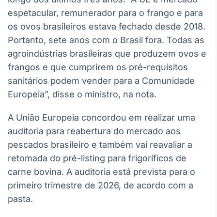
Broadcast
espetacular, remunerador para o frango e para
Curadoria
os ovos brasileiros estava fechado desde 2018.
Curadoria de
Portanto, sete anos com o Brasil fora. Todas as
conteúdos
noticiosos
Soluções de
agroindústrias brasileiras que produzem ovos e
Tecnologia
frangos e que cumprirem os pré-requisitos
sanitários podem vender para a Comunidade
Broadcast
Europeia”, disse o ministro, na nota.
Radar
Monitoramento
A União Europeia concordou em realizar uma
inteligente de
notícias e
auditoria para reabertura do mercado aos
conteúdos
pescados brasileiro e também vai reavaliar a
Broadcast
retomada do pré-listing para frigoríficos de
Fundos
carne bovina. A auditoria está prevista para o
A melhor
primeiro trimestre de 2026, de acordo com a
plataforma para
pasta.
analisar fundos
de investimento
no Brasil