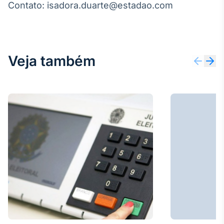
Contato: isadora.duarte@estadao.com
IA
Em breve
Veja também
BroadFast
Em breve
Gestão de
Investimentos
Em breve