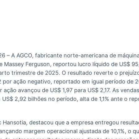
Ticker
Widgets
Wallboard
Curadoria
Cotações e
Componentes
Conteúdos e
Curadoria de
headlines de
para conteúdos e
dados para
conteúdos
notícias
funcionalidades
displays e telas
noticiosos
IA
BroadFast
Gestão de
Tokenização
Investimentos
de ativos
Em breve
Em breve
26 – A AGCO, fabricante norte-americana de máquina
Em breve
Em breve
e Massey Ferguson, reportou lucro líquido de US$ 95
arto trimestre de 2025. O resultado reverte o prejuí
2 por ação negativo, reportado em igual período de 
or ação avançou de US$ 1,97 para US$ 2,17. As vendas
S$ 2,92 bilhões no período, alta de 1,1% ante o re
 Hansotia, destacou que a empresa entregou resulta
cançando margem operacional ajustada de 10,1%, o que