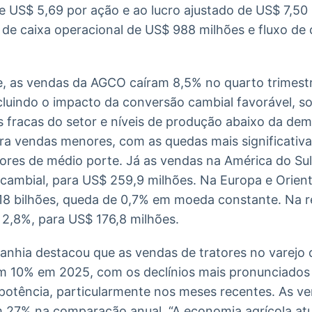
e US$ 5,69 por ação e ao lucro ajustado de US$ 7,5
de caixa operacional de US$ 988 milhões e fluxo de c
, as vendas da AGCO caíram 8,5% no quarto trimestr
cluindo o impacto da conversão cambial favorável,
s fracas do setor e níveis de produção abaixo da d
para vendas menores, com as quedas mais significati
tores de médio porte. Já as vendas na América do Su
 cambial, para US$ 259,9 milhões. Na Europa e Orien
8 bilhões, queda de 0,7% em moeda constante. Na re
e 2,8%, para US$ 176,8 milhões.
anhia destacou que as vendas de tratores no varejo d
m 10% em 2025, com os declínios mais pronunciados
 potência, particularmente nos meses recentes. As v
m 27% na comparação anual. “A economia agrícola atu