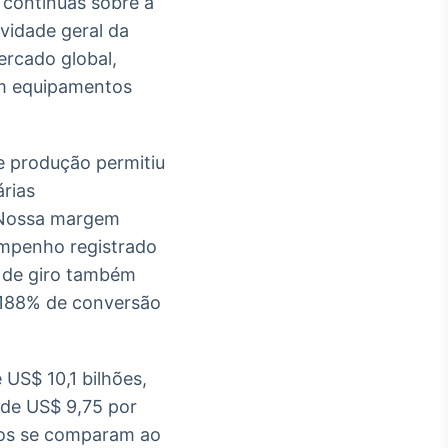
 contínuas sobre a
ividade geral da
rcado global,
em equipamentos
e produção permitiu
rias
 “Nossa margem
empenho registrado
al de giro também
 188% de conversão
US$ 10,1 bilhões,
de US$ 9,75 por
ados se comparam ao