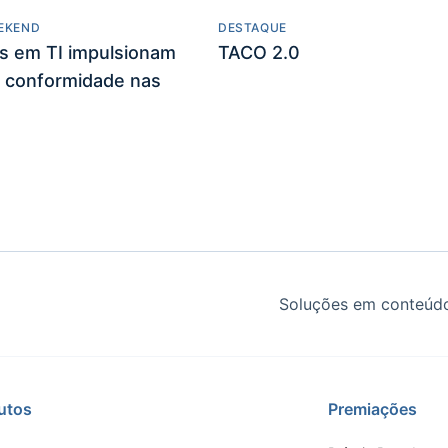
EKEND
DESTAQUE
es em TI impulsionam
TACO 2.0
 conformidade nas
Soluções em conteúdo
utos
Premiações