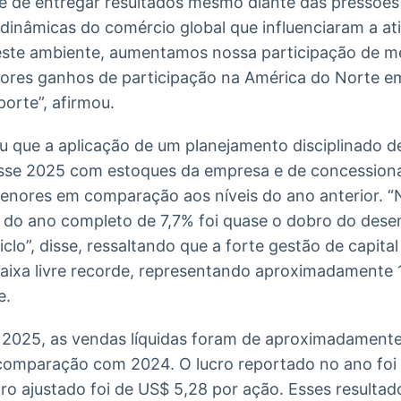
e de entregar resultados mesmo diante das pressões
 dinâmicas do comércio global que influenciaram a at
este ambiente, aumentamos nossa participação de me
iores ganhos de participação na América do Norte 
porte”, afirmou.
u que a aplicação de um planejamento disciplinado d
sse 2025 com estoques da empresa e de concessioná
menores em comparação aos níveis do ano anterior.
a do ano completo de 7,7% foi quase o dobro do des
iclo”, disse, ressaltando que a forte gestão de capit
caixa livre recorde, representando aproximadamente
e.
2025, as vendas líquidas foram de aproximadamente 
omparação com 2024. O lucro reportado no ano foi 
cro ajustado foi de US$ 5,28 por ação. Esses result