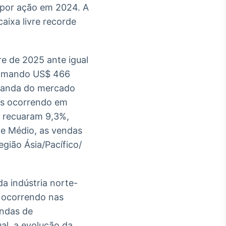
0 por ação em 2024. A
aixa livre recorde
e de 2025 ante igual
 somando US$ 466
emanda do mercado
vas ocorrendo em
l recuaram 9,3%,
te Médio, as vendas
gião Ásia/Pacífico/
a indústria norte-
 ocorrendo nas
endas de
al, a evolução da