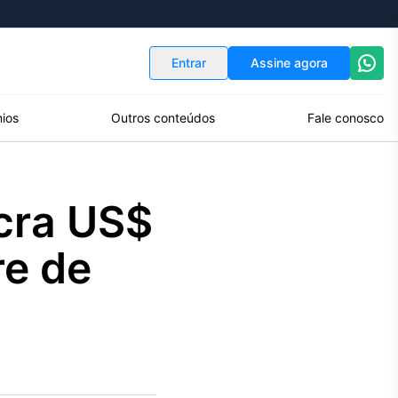
Indicadores
Conversor de Moedas
Entrar
Assine agora
ios
Outros conteúdos
Fale conosco
ucra US$
re de