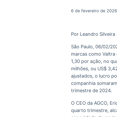
OTC
Datafeed
Plataforma para
APIs para
6 de fevereiro de 2026
negociação de
integração de
ativos
conteúdos e
Soluções de
dados
Tecnologia
Por Leandro Silveira
Broadcast
Broadcast
Radar
Fundos
São Paulo, 06/02/20
Monitoramento
A melhor
marcas como Valtra 
inteligente de
plataforma para
notícias e
analisar fundos
1,30 por ação, no qu
conteúdos
de investimento
milhões, ou US$ 3,4
no Brasil
ajustados, o lucro p
companhia somaram U
trimestre de 2024.
O CEO da AGCO, Eric
quarto trimestre, al