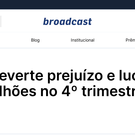
Moedas
Commodities
Blog
Institucional
Prêm
verte prejuízo e l
roadcast
Content
ções
Broadcast
Broadcast
Broadcast
lhões no 4º trimest
Político
Energia
White Label
Os bastidores da
O setor de
Plataforma para
política em tempo
energia elétrica
conteúdos
real
no Brasil
personalizados
Broadcast
Broadcast
Broadcast
Broadcast