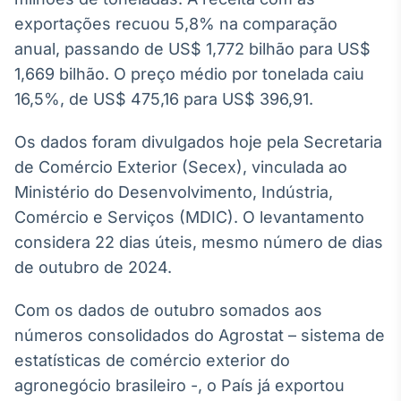
Broadcast
exportações recuou 5,8% na comparação
White Label
anual, passando de US$ 1,772 bilhão para US$
Plataforma para
conteúdos
1,669 bilhão. O preço médio por tonelada caiu
personalizados
Soluções de Dados
16,5%, de US$ 475,16 para US$ 396,91.
e Conteúdos
Os dados foram divulgados hoje pela Secretaria
Broadcast
de Comércio Exterior (Secex), vinculada ao
OTC
Plataforma para
Ministério do Desenvolvimento, Indústria,
negociação de
Comércio e Serviços (MDIC). O levantamento
ativos
considera 22 dias úteis, mesmo número de dias
de outubro de 2024.
Broadcast
Datafeed
Com os dados de outubro somados aos
APIs para
números consolidados do Agrostat – sistema de
integração de
conteúdos e
estatísticas de comércio exterior do
dados
agronegócio brasileiro -, o País já exportou