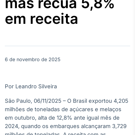
mas recua 5,8%
Broadcast
Agro
em receita
Tudo sobre o
agronegócio
Broadcast
Político
6 de novembro de 2025
Os bastidores da
política em
tempo real
Por Leandro Silveira
Broadcast
Energia
São Paulo, 06/11/2025 – O Brasil exportou 4,205
O setor de
milhões de toneladas de açúcares e melaços
energia elétrica
no Brasil
em outubro, alta de 12,8% ante igual mês de
2024, quando os embarques alcançaram 3,729
milhões de toneladas. A receita com as