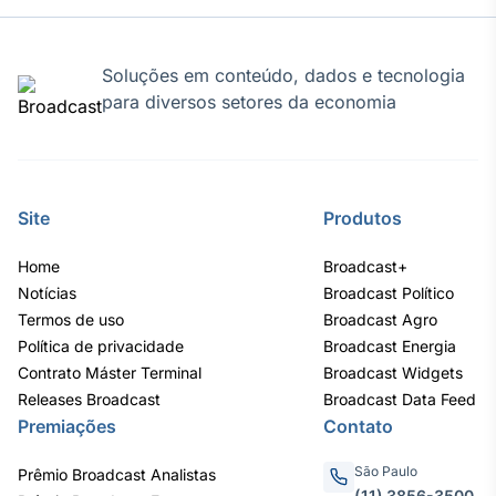
IA
Em breve
Soluções em conteúdo, dados e tecnologia
para diversos setores da economia
BroadFast
Site
Produtos
Em breve
Home
Broadcast+
Notícias
Broadcast Político
Termos de uso
Broadcast Agro
Política de privacidade
Broadcast Energia
Gestão de
Contrato Máster Terminal
Broadcast Widgets
Investimentos
Releases Broadcast
Broadcast Data Feed
Em breve
Premiações
Contato
São Paulo
Prêmio Broadcast Analistas
(11) 3856-3500