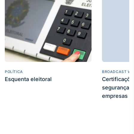
Broadcast
Curadoria
Curadoria de
conteúdos
noticiosos
Soluções de
Tecnologia
Broadcast
Radar
Monitoramento
POLÍTICA
inteligente de
BROADCAST WE
notícias e
Esquenta eleitoral
Certificaçõ
conteúdos
segurança e
empresas
Broadcast
Fundos
A melhor
plataforma para
analisar fundos
de investimento
no Brasil