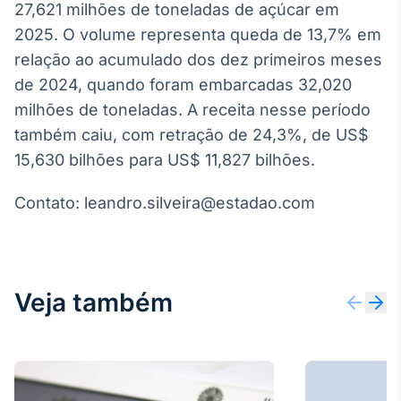
27,621 milhões de toneladas de açúcar em
Broadcast
2025. O volume representa queda de 13,7% em
Ticker
Cotações e
relação ao acumulado dos dez primeiros meses
headlines de
de 2024, quando foram embarcadas 32,020
notícias
milhões de toneladas. A receita nesse período
também caiu, com retração de 24,3%, de US$
Broadcast
15,630 bilhões para US$ 11,827 bilhões.
Widgets
Componentes
Contato: leandro.silveira@estadao.com
para conteúdos e
funcionalidades
Broadcast
Veja também
Wallboard
Conteúdos e
dados para
displays e telas