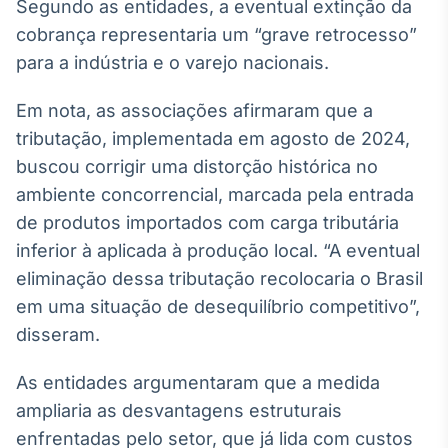
Broadcast
Segundo as entidades, a eventual extinção da
White Label
cobrança representaria um “grave retrocesso”
Plataforma para
para a indústria e o varejo nacionais.
conteúdos
personalizados
Soluções de Dados
Em nota, as associações afirmaram que a
e Conteúdos
tributação, implementada em agosto de 2024,
Broadcast
buscou corrigir uma distorção histórica no
OTC
ambiente concorrencial, marcada pela entrada
Plataforma para
de produtos importados com carga tributária
negociação de
ativos
inferior à aplicada à produção local. “A eventual
eliminação dessa tributação recolocaria o Brasil
em uma situação de desequilíbrio competitivo”,
Broadcast
disseram.
Datafeed
APIs para
integração de
As entidades argumentaram que a medida
conteúdos e
ampliaria as desvantagens estruturais
dados
enfrentadas pelo setor, que já lida com custos