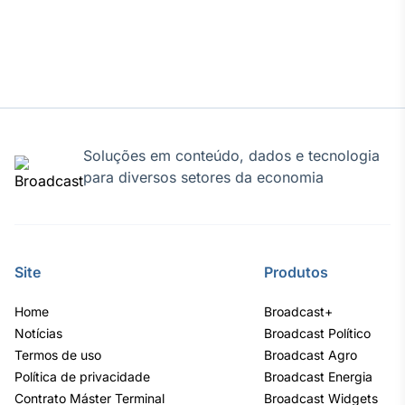
Tokenização
de ativos
Em breve
Soluções em conteúdo, dados e tecnologia
Crédito
para diversos setores da economia
Em breve
Site
Produtos
Home
Broadcast+
Notícias
Broadcast Político
Termos de uso
Broadcast Agro
Política de privacidade
Broadcast Energia
Contrato Máster Terminal
Broadcast Widgets