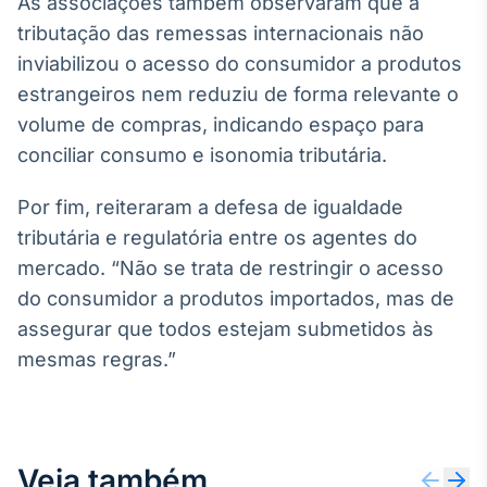
As associações também observaram que a
Broadcast
tributação das remessas internacionais não
Curadoria
inviabilizou o acesso do consumidor a produtos
Curadoria de
conteúdos
estrangeiros nem reduziu de forma relevante o
noticiosos
Soluções de
volume de compras, indicando espaço para
Tecnologia
conciliar consumo e isonomia tributária.
Broadcast
Por fim, reiteraram a defesa de igualdade
Radar
tributária e regulatória entre os agentes do
Monitoramento
inteligente de
mercado. “Não se trata de restringir o acesso
notícias e
do consumidor a produtos importados, mas de
conteúdos
assegurar que todos estejam submetidos às
Broadcast
mesmas regras.”
Fundos
A melhor
plataforma para
analisar fundos
de investimento
Veja também
no Brasil