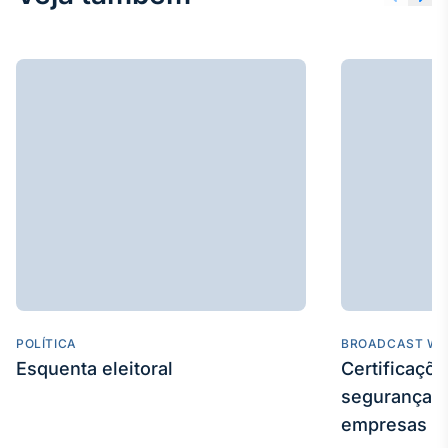
IA
Em breve
BroadFast
Em breve
Gestão de
POLÍTICA
BROADCAST WE
Investimentos
Esquenta eleitoral
Certificaçõ
Em breve
segurança e
empresas