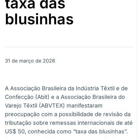
taxa das
Broadcast
Agro
blusinhas
Tudo sobre o
agronegócio
Broadcast
Político
31 de março de 2026
Os bastidores da
política em
tempo real
A Associação Brasileira da Indústria Têxtil e de
Broadcast
Confecção (Abit) e a Associação Brasileira do
Energia
Varejo Têxtil (ABVTEX) manifestaram
O setor de
preocupação com a possibilidade de revisão da
energia elétrica
no Brasil
tributação sobre remessas internacionais de até
US$ 50, conhecida como “taxa das blusinhas”.