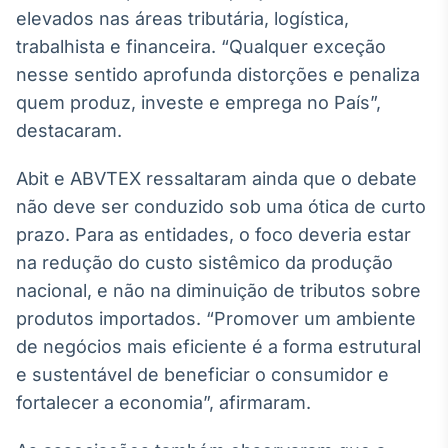
Broadcast
elevados nas áreas tributária, logística,
Ticker
trabalhista e financeira. “Qualquer exceção
Cotações e
nesse sentido aprofunda distorções e penaliza
headlines de
notícias
quem produz, investe e emprega no País”,
destacaram.
Broadcast
Abit e ABVTEX ressaltaram ainda que o debate
Widgets
não deve ser conduzido sob uma ótica de curto
Componentes
para conteúdos e
prazo. Para as entidades, o foco deveria estar
funcionalidades
na redução do custo sistêmico da produção
nacional, e não na diminuição de tributos sobre
Broadcast
produtos importados. “Promover um ambiente
Wallboard
de negócios mais eficiente é a forma estrutural
Conteúdos e
e sustentável de beneficiar o consumidor e
dados para
displays e telas
fortalecer a economia”, afirmaram.