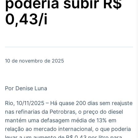
poderia subir R$
Broadcast
Agro
0,43/i
Tudo sobre o
agronegócio
Broadcast
Político
10 de novembro de 2025
Os bastidores da
política em tempo
real
Por Denise Luna
Broadcast
Energia
Rio, 10/11/2025 – Há quase 200 dias sem reajuste
O setor de
nas refinarias da Petrobras, o preço do diesel
energia elétrica
no Brasil
mantém uma defasagem média de 13% em
relação ao mercado internacional, o que poderia
levar a um aumento de R$ 0,43 por litro para