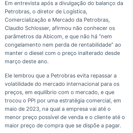
Em entrevista após a divulgação do balanço da
Broadcast
Petrobras, o diretor de Logística,
Ticker
Cotações e
Comercialização e Mercado da Petrobras,
headlines de
Claudio Schlosser, afirmou não conhecer os
notícias
parâmetros da Abicom, e que não há “nem
congelamento nem perda de rentabilidade” ao
Broadcast
manter o diesel com o preço inalterado desde
Widgets
março deste ano.
Componentes
para conteúdos e
funcionalidades
Ele lembrou que a Petrobras evita repassar a
volatilidade do mercado internacional para os
preços, em equilíbrio com o mercado, e que
Broadcast
trocou o PPI por uma estratégia comercial, em
Wallboard
Conteúdos e
maio de 2023, na qual a empresa vai até o
dados para
menor preço possível de venda e o cliente até o
displays e telas
maior preço de compra que se dispõe a pagar.