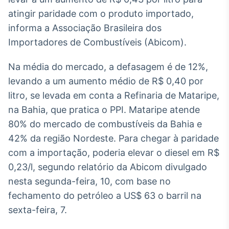
Broadcast
atingir paridade com o produto importado,
White Label
informa a Associação Brasileira dos
Plataforma para
conteúdos
Importadores de Combustíveis (Abicom).
personalizados
Soluções de Dados
e Conteúdos
Na média do mercado, a defasagem é de 12%,
levando a um aumento médio de R$ 0,40 por
Broadcast
litro, se levada em conta a Refinaria de Mataripe,
OTC
Plataforma para
na Bahia, que pratica o PPI. Mataripe atende
negociação de
80% do mercado de combustíveis da Bahia e
ativos
42% da região Nordeste. Para chegar à paridade
com a importação, poderia elevar o diesel em R$
Broadcast
0,23/l, segundo relatório da Abicom divulgado
Datafeed
nesta segunda-feira, 10, com base no
APIs para
integração de
fechamento do petróleo a US$ 63 o barril na
conteúdos e
sexta-feira, 7.
dados