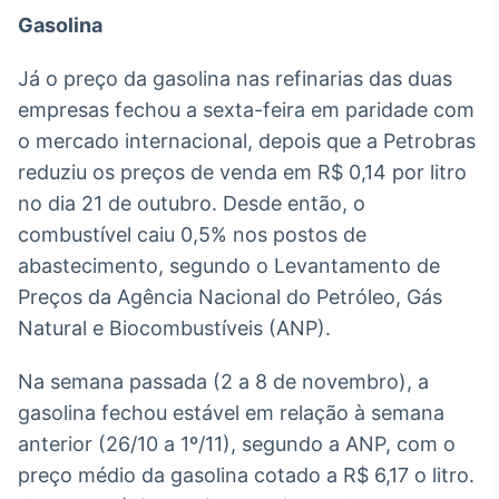
Broadcast
Gasolina
Curadoria
Curadoria de
Já o preço da gasolina nas refinarias das duas
conteúdos
empresas fechou a sexta-feira em paridade com
noticiosos
Soluções de
o mercado internacional, depois que a Petrobras
Tecnologia
reduziu os preços de venda em R$ 0,14 por litro
Broadcast
no dia 21 de outubro. Desde então, o
Radar
combustível caiu 0,5% nos postos de
Monitoramento
abastecimento, segundo o Levantamento de
inteligente de
notícias e
Preços da Agência Nacional do Petróleo, Gás
conteúdos
Natural e Biocombustíveis (ANP).
Broadcast
Na semana passada (2 a 8 de novembro), a
Fundos
gasolina fechou estável em relação à semana
A melhor
plataforma para
anterior (26/10 a 1º/11), segundo a ANP, com o
analisar fundos
preço médio da gasolina cotado a R$ 6,17 o litro.
de investimento
no Brasil