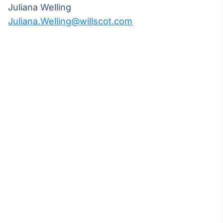
Juliana Welling
IA
Juliana.Welling@willscot.com
Em breve
BroadFast
Em breve
Gestão de
Investimentos
Em breve