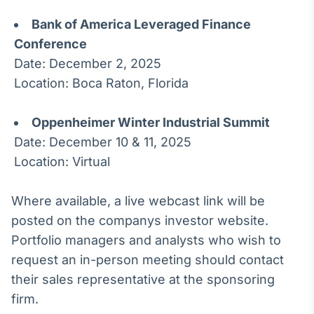
Broadcast
White Label
Bank of America Leveraged Finance
Plataforma para
Conference
conteúdos
Date: December 2, 2025
personalizados
Soluções de Dados
Location: Boca Raton, Florida
e Conteúdos
Broadcast
Oppenheimer Winter Industrial Summit
OTC
Date: December 10 & 11, 2025
Plataforma para
Location: Virtual
negociação de
ativos
Where available, a live webcast link will be
Broadcast
posted on the companys investor website.
Datafeed
Portfolio managers and analysts who wish to
APIs para
request an in-person meeting should contact
integração de
their sales representative at the sponsoring
conteúdos e
dados
firm.