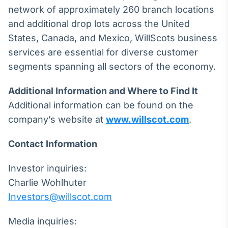
Broadcast
network of approximately 260 branch locations
Curadoria
and additional drop lots across the United
Curadoria de
States, Canada, and Mexico, WillScots business
conteúdos
services are essential for diverse customer
noticiosos
Soluções de
segments spanning all sectors of the economy.
Tecnologia
Broadcast
Additional Information and Where to Find It
Radar
Additional information can be found on the
Monitoramento
company’s website at
www.willscot.com
.
inteligente de
notícias e
conteúdos
Contact Information
Broadcast
Investor inquiries:
Fundos
Charlie Wohlhuter
A melhor
Investors@willscot.com
plataforma para
analisar fundos
de investimento
Media inquiries:
no Brasil