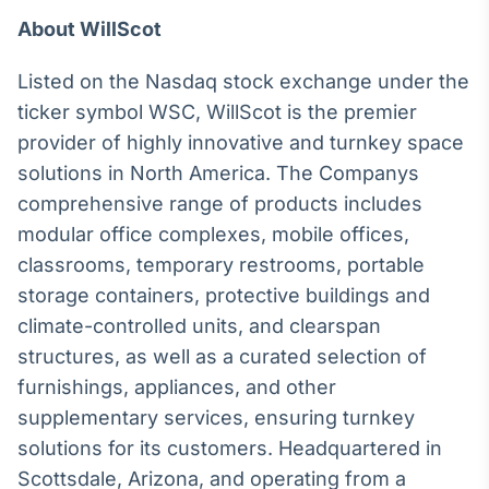
Broadcast
About WillScot
Ticker
Cotações e
Listed on the Nasdaq stock exchange under the
headlines de
notícias
ticker symbol WSC, WillScot is the premier
provider of highly innovative and turnkey space
solutions in North America. The Companys
Broadcast
comprehensive range of products includes
Widgets
modular office complexes, mobile offices,
Componentes
para conteúdos e
classrooms, temporary restrooms, portable
funcionalidades
storage containers, protective buildings and
climate-controlled units, and clearspan
Broadcast
structures, as well as a curated selection of
Wallboard
furnishings, appliances, and other
Conteúdos e
supplementary services, ensuring turnkey
dados para
displays e telas
solutions for its customers. Headquartered in
Scottsdale, Arizona, and operating from a