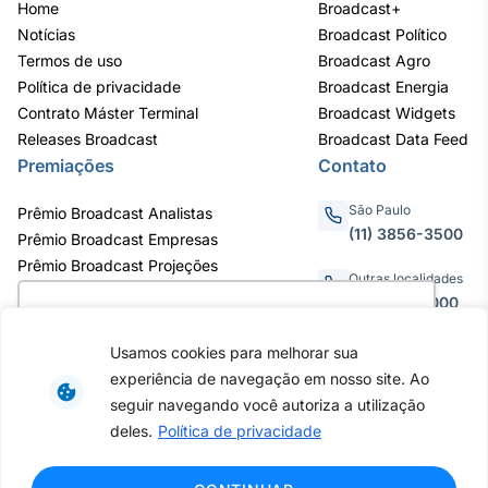
Home
Broadcast+
Notícias
Broadcast Político
Termos de uso
Broadcast Agro
Política de privacidade
Broadcast Energia
Contrato Máster Terminal
Broadcast Widgets
Releases Broadcast
Broadcast Data Feed
Premiações
Contato
São Paulo
Prêmio Broadcast Analistas
(11) 3856-3500
Prêmio Broadcast Empresas
Prêmio Broadcast Projeções
Outras localidades
0800.011.3000
Utilizamos cookies para oferecer melhor
experiência, melhorar o desempenho, analisar
Usamos cookies para melhorar sua
como você interage em nosso site e
experiência de navegação em nosso site. Ao
personalizar conteúdo. Ao utilizar este site, você
Av. Eng. Caetano Álvares, 55 - 3º e
seguir navegando você autoriza a utilização
6º andar, Bairro do Limão, São
concorda com o uso de cookies.
Saiba mais
deles.
Política de privacidade
Paulo / SP, CEP 02598-900 -
CNPJ: 62.652.961/0001-38
Copyright © 2026 - Todos os