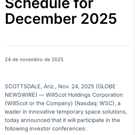
Schedule for
Broadcast
Agro
December 2025
Tudo sobre o
agronegócio
Broadcast
Político
24 de novembro de 2025
Os bastidores da
política em
tempo real
SCOTTSDALE, Ariz., Nov. 24, 2025 (GLOBE
Broadcast
NEWSWIRE) — WillScot Holdings Corporation
Energia
(WillScot or the Company) (Nasdaq: WSC), a
O setor de
leader in innovative temporary space solutions,
energia elétrica
no Brasil
today announced that it will participate in the
following investor conferences: