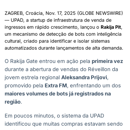
Broadcast
Broadcast
Radar
Fundos
ZAGREB, Croácia, Nov. 17, 2025 (GLOBE NEWSWIRE)
— UPAD, a startup de infraestrutura de venda de
Monitoramento
A melhor
inteligente de
plataforma para
ingressos em rápido crescimento, lançou o
Rakija Pit
,
notícias e
analisar fundos
um mecanismo de detecção de bots com inteligência
conteúdos
de investimento
cultural, criado para identificar e isolar sistemas
no Brasil
automatizados durante lançamentos de alta demanda.
BroadFast
Gestão de
Investimentos
Em breve
O Rakija Gate entrou em ação pela
primeira vez
Em breve
durante a abertura de vendas do Réveillon da
jovem estrela regional
Aleksandra Prijovi
,
promovido pela
Extra FM
, enfrentando um dos
Crédito
maiores volumes de bots já registrados na
Em breve
região
.
Em poucos minutos, o sistema da UPAD
identificou que muitas compras estavam sendo