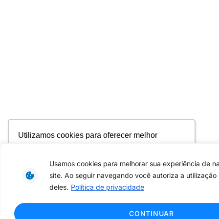
Utilizamos cookies para oferecer melhor
experiência, melhorar o desempenho, analisar
como você interage em nosso site e
Usamos cookies para melhorar sua experiência de 
personalizar conteúdo. Ao utilizar este site, você
site. Ao seguir navegando você autoriza a utilização
concorda com o uso de cookies.
Saiba mais
deles.
Política de privacidade
Ok, entendi!
CONTINUAR