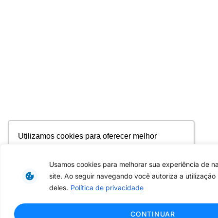
Utilizamos cookies para oferecer melhor
experiência, melhorar o desempenho, analisar
como você interage em nosso site e
Usamos cookies para melhorar sua experiência de 
personalizar conteúdo. Ao utilizar este site, você
site. Ao seguir navegando você autoriza a utilização
concorda com o uso de cookies.
Saiba mais
deles.
Política de privacidade
Ok, entendi!
CONTINUAR