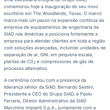
Broadcast
Broadcast
comemorou hoje a inauguração do seu novo
Radar
Fundos
escritório em The Woodlands, Texas. O marco
Monitoramento
A melhor
marca mais um passo na expansão contínua da
inteligente de
plataforma para
notícias e
analisar fundos
empresa de equipamentos de engenharia da
conteúdos
de investimento
SIAD nas Américas e posiciona fortemente a
no Brasil
empresa para atender clientes em toda a região
BroadFast
Gestão de
com soluções avançadas, incluindo unidades de
Investimentos
Em breve
Em breve
separação de ar, GNL em pequena escala,
plantas de CO
e compressores de gás de
2
processo alternativo.
Crédito
A cerimônia contou com a presença da
Em breve
liderança sênior da SIAD. Bernardo Sestini,
Presidente e CEO do Grupo SIAD, e Paolo
Ferrario, Diretor Administrativo da SIAD
Macchine Impianti S.p.A., juntamente com a