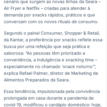
Broadcast
cenário que surgem as novas linhas da Seara –
White Label
Air Fryer e Netflix – criadas para atender à
Plataforma para
demanda por snacks rápidos, práticos e que
conteúdos
conversam com os novos rituais de consumo.
personalizados
Soluções de Dados
e Conteúdos
Segundo o painel Consumer, Shopper & Retail,
Broadcast
da Kantar, a preferência por snacks reflete essa
OTC
busca por uma refeição que seja prática e
Plataforma para
saborosa: “As pessoas têm priorizado a
negociação de
ativos
conveniência, a indulgência e snacking time –
especialmente no chamado ‘snack noturno'”,
explica Rafael Palmer, diretor de Marketing de
Broadcast
Alimentos Preparados da Seara.
Datafeed
APIs para
integração de
Essa tendência, impulsionada pela convivência
conteúdos e
prolongada em casa durante a pandemia de
dados
covid-19, modificou o cardápio doméstico: hoje,