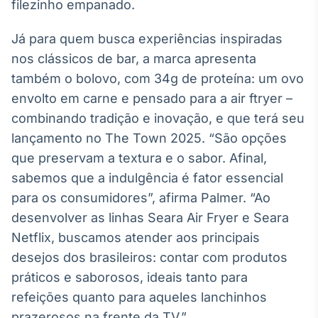
filezinho empanado.
Tokenização
de ativos
Já para quem busca experiências inspiradas
Em breve
nos clássicos de bar, a marca apresenta
também o bolovo, com 34g de proteína: um ovo
envolto em carne e pensado para a air ftryer –
combinando tradição e inovação, e que terá seu
Crédito
lançamento no The Town 2025. “São opções
Em breve
que preservam a textura e o sabor. Afinal,
sabemos que a indulgência é fator essencial
para os consumidores”, afirma Palmer. “Ao
desenvolver as linhas Seara Air Fryer e Seara
Netflix, buscamos atender aos principais
desejos dos brasileiros: contar com produtos
práticos e saborosos, ideais tanto para
refeições quanto para aqueles lanchinhos
prazerosos na frente da TV.”