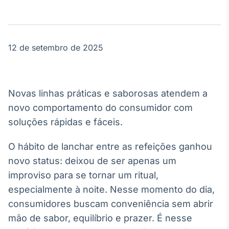
Broadcast
Agro
Tudo sobre o
agronegócio
12 de setembro de 2025
Broadcast
Político
Novas linhas práticas e saborosas atendem a
Os bastidores da
novo comportamento do consumidor com
política em
soluções rápidas e fáceis.
tempo real
O hábito de lanchar entre as refeições ganhou
Broadcast
novo status: deixou de ser apenas um
Energia
improviso para se tornar um ritual,
O setor de
especialmente à noite. Nesse momento do dia,
energia elétrica
no Brasil
consumidores buscam conveniência sem abrir
mão de sabor, equilíbrio e prazer. É nesse