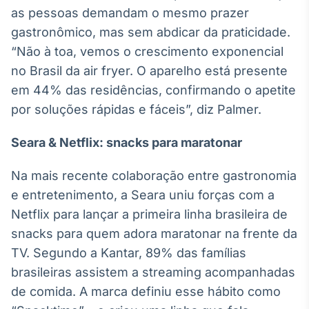
Broadcast
as pessoas demandam o mesmo prazer
Ticker
gastronômico, mas sem abdicar da praticidade.
Cotações e
“Não à toa, vemos o crescimento exponencial
headlines de
notícias
no Brasil da air fryer. O aparelho está presente
em 44% das residências, confirmando o apetite
por soluções rápidas e fáceis”, diz Palmer.
Broadcast
Widgets
Seara & Netflix: snacks para maratonar
Componentes
para conteúdos e
funcionalidades
Na mais recente colaboração entre gastronomia
e entretenimento, a Seara uniu forças com a
Netflix para lançar a primeira linha brasileira de
Broadcast
snacks para quem adora maratonar na frente da
Wallboard
Conteúdos e
TV. Segundo a Kantar, 89% das famílias
dados para
brasileiras assistem a streaming acompanhadas
displays e telas
de comida. A marca definiu esse hábito como