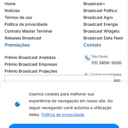
Home
Broadcast+
Notícias
Broadcast Político
Termos de uso
Broadcast Agro
Política de privacidade
Broadcast Energia
Contrato Máster Terminal
Broadcast Widgets
Releases Broadcast
Broadcast Data Feed
Premiações
Contato
São Paulo
Prêmio Broadcast Analistas
(11) 3856-3500
Prêmio Broadcast Empresas
Prêmio Broadcast Projeções
Outras localidades
0800.011.3000
Utilizamos cookies para oferecer melhor
experiência, melhorar o desempenho, analisar
Usamos cookies para melhorar sua
como você interage em nosso site e
experiência de navegação em nosso site. Ao
personalizar conteúdo. Ao utilizar este site, você
Av. Eng. Caetano Álvares, 55 - 3º e
seguir navegando você autoriza a utilização
6º andar, Bairro do Limão, São
concorda com o uso de cookies.
Saiba mais
deles.
Política de privacidade
Paulo / SP, CEP 02598-900 -
CNPJ: 62.652.961/0001-38
Copyright © 2026 - Todos os