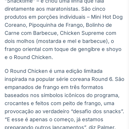
“Snacktime” – e criou uma linha que fala
Broadcast
diretamente aos maratonistas. São cinco
Curadoria
produtos em porções individuais – Mini Hot Dog
Curadoria de
conteúdos
Coreano, Pipoquinha de Frango, Bolinho de
noticiosos
Soluções de
Carne com Barbecue, Chicken Supreme com
Tecnologia
dois molhos (mostarda e mel e barbecue), o
frango oriental com toque de gengibre e shoyo
Broadcast
e o Round Chicken.
Radar
Monitoramento
inteligente de
O Round Chicken é uma edição limitada
notícias e
inspirada na popular série coreana Round 6. São
conteúdos
empanados de frango em três formatos
Broadcast
baseados nos símbolos icônicos do programa,
Fundos
crocantes e feitos com peito de frango, uma
A melhor
provocação ao verdadeiro “desafio dos snacks”.
plataforma para
analisar fundos
“E esse é apenas o começo, já estamos
de investimento
preparando outros lançamentos”, diz Palmer.
no Brasil