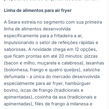
IA
Linha de alimentos para air fryer
Em breve
A Seara estreia no segmento com sua primeira
linha de alimentos desenvolvida
especificamente para a fritadeira a ar,
impulsionando o setor de refeições rápidas e
BroadFast
saborosas. A novidade chega em 12 opções,
Em breve
que ficam prontas em até 20 minutos: pizzas
(bacon e milho, muçarela e calabresa), lasanhas
(bolonhesa, frango e quatro queijos), salsicha
defumada – a única do mercado desenvolvida
Gestão de
especialmente para air fryer, hambúrguer
Investimentos
bovino, iscas de frango (tradicionais e
Em breve
apimentadas), coxinha da asa (tradicionais e
apimentadas), filés de frango à milanesa e