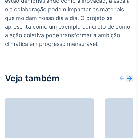
estão demonstrando como a inovação, a escala
Tokenização
e a colaboração podem impactar os materiais
de ativos
que moldam nosso dia a dia. O projeto se
Em breve
apresenta como um exemplo concreto de como
a ação coletiva pode transformar a ambição
climática em progresso mensurável.
Crédito
Em breve
Veja também