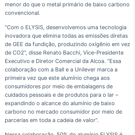
menor do que o metal primário de baixo carbono
Broadcast
Ticker
convencional.
Cotações e
headlines de
“Com o ELYSIS, desenvolvemos uma tecnologia
notícias
inovadora que elimina todas as emissões diretas
de GEE da fundição, produzindo oxigênio em vez
Broadcast
de CO2”, disse Renato Bacchi, Vice-Presidente
Widgets
Executivo e Diretor Comercial da Alcoa. “Essa
Componentes
colaboração com a Ball e a Unilever marca a
para conteúdos e
funcionalidades
primeira vez que este alumínio chega aos
consumidores por meio de embalagens de
cuidados pessoais e de produtos para o lar –
Broadcast
Wallboard
expandindo o alcance do alumínio de baixo
Conteúdos e
carbono no mercado consumidor por meio de
dados para
parcerias em toda a cadeia de valor”.
displays e telas
Nessa colaboração, 50% do alumínio ELYSIS é