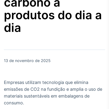
carbono a
Broadcast
Agro
produtos do dia a
Tudo sobre o
agronegócio
dia
Broadcast
Político
Os bastidores da
política em tempo
real
13 de novembro de 2025
Broadcast
Energia
Empresas utilizam tecnologia que elimina
O setor de
emissões de CO2 na fundição e amplia o uso de
energia elétrica
no Brasil
materiais sustentáveis em embalagens de
consumo.