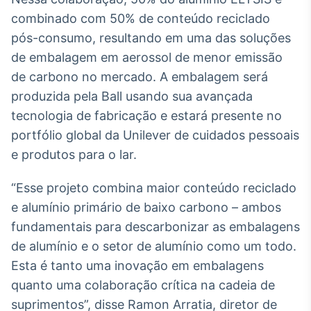
Broadcast
combinado com 50% de conteúdo reciclado
Curadoria
pós-consumo, resultando em uma das soluções
Curadoria de
de embalagem em aerossol de menor emissão
conteúdos
noticiosos
Soluções de
de carbono no mercado. A embalagem será
Tecnologia
produzida pela Ball usando sua avançada
tecnologia de fabricação e estará presente no
Broadcast
portfólio global da Unilever de cuidados pessoais
Radar
e produtos para o lar.
Monitoramento
inteligente de
notícias e
“Esse projeto combina maior conteúdo reciclado
conteúdos
e alumínio primário de baixo carbono – ambos
Broadcast
fundamentais para descarbonizar as embalagens
Fundos
de alumínio e o setor de alumínio como um todo.
A melhor
Esta é tanto uma inovação em embalagens
plataforma para
quanto uma colaboração crítica na cadeia de
analisar fundos
de investimento
suprimentos”, disse Ramon Arratia, diretor de
no Brasil