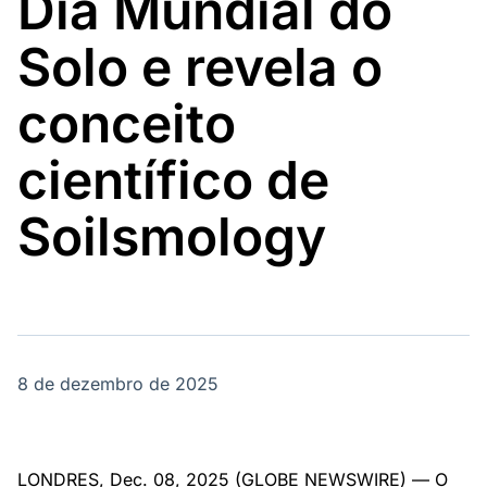
Dia Mundial do
Broadcast
Broadcast
Político
Energia
Solo e revela o
Os bastidores da
O setor de
política em
energia elétrica
tempo real
no Brasil
conceito
científico de
Broadcast
White Label
Soilsmology
Plataforma para
conteúdos
personalizados
Soluções de Dados
e Conteúdos
Broadcast
Broadcast
OTC
Datafeed
8 de dezembro de 2025
Plataforma para
APIs para
negociação de
integração de
ativos
conteúdos e
dados
LONDRES, Dec. 08, 2025 (GLOBE NEWSWIRE) — O