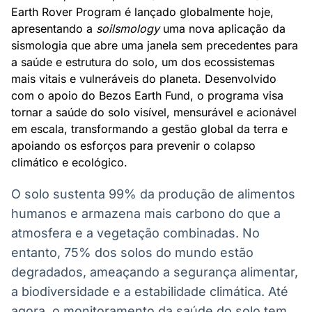
Broadcast
Broadcast
Earth Rover Program é lançado globalmente hoje,
Ticker
Widgets
apresentando a
soilsmology
uma nova aplicação da
Cotações e
Componentes
sismologia que abre uma janela sem precedentes para
headlines de
para conteúdos e
a saúde e estrutura do solo, um dos ecossistemas
notícias
funcionalidades
mais vitais e vulneráveis do planeta. Desenvolvido
com o apoio do Bezos Earth Fund, o programa visa
tornar a saúde do solo visível, mensurável e acionável
Broadcast
Broadcast
em escala, transformando a gestão global da terra e
Wallboard
Curadoria
apoiando os esforços para prevenir o colapso
Conteúdos e
Curadoria de
dados para
conteúdos
climático e ecológico.
displays e telas
noticiosos
Soluções de
O solo sustenta 99% da produção de alimentos
Tecnologia
humanos e armazena mais carbono do que a
Broadcast
Broadcast
atmosfera e a vegetação combinadas. No
Radar
Fundos
entanto, 75% dos solos do mundo estão
Monitoramento
A melhor
inteligente de
plataforma para
degradados, ameaçando a segurança alimentar,
notícias e
analisar fundos
a biodiversidade e a estabilidade climática. Até
conteúdos
de investimento
no Brasil
agora, o monitoramento da saúde do solo tem