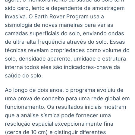
IA
BroadFast
sido caro, lento e dependente de amostragem
Em breve
Em breve
invasiva. O Earth Rover Program usa a
sismologia de novas maneiras para ver as
camadas superficiais do solo, enviando ondas
de ultra-alta frequência através do solo. Essas
técnicas revelam propriedades como volume do
Gestão de
Tokenização
solo, densidade aparente, umidade e estrutura
Investimentos
de ativos
interna todos eles são indicadores-chave da
Em breve
Em breve
saúde do solo.
Ao longo de dois anos, o programa evoluiu de
Crédito
uma prova de conceito para uma rede global em
Em breve
funcionamento. Os resultados iniciais mostram
que a análise sísmica pode fornecer uma
resolução espacial excepcionalmente fina
(cerca de 10 cm) e distinguir diferentes