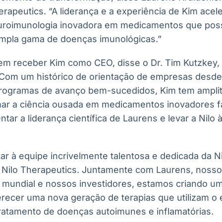
herapeutics. “A liderança e a experiência de Kim ace
euroimunologia inovadora em medicamentos que pos
mpla gama de doenças imunológicas.”
m receber Kim como CEO, disse o Dr. Tim Kutzkey,
Com um histórico de orientação de empresas desde
e programas de avanço bem-sucedidos, Kim tem ampli
mar a ciência ousada em medicamentos inovadores fa
tar a liderança científica de Laurens e levar a Nilo
r à equipe incrivelmente talentosa e dedicada da Ni
a Nilo Therapeutics. Juntamente com Laurens, noss
se mundial e nossos investidores, estamos criando 
erecer uma nova geração de terapias que utilizam o 
tratamento de doenças autoimunes e inflamatórias.