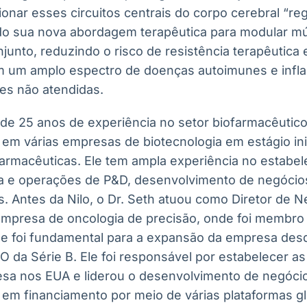
ionar esses circuitos centrais do corpo cerebral “re
o sua nova abordagem terapêutica para modular múl
unto, reduzindo o risco de resistência terapêutica 
m um amplo espectro de doenças autoimunes e infl
es não atendidas.
 de 25 anos de experiência no setor biofarmacêutic
em várias empresas de biotecnologia em estágio inic
rmacêuticas. Ele tem ampla experiência no estabe
a e operações de P&D, desenvolvimento de negócios
s. Antes da Nilo, o Dr. Seth atuou como Diretor de 
mpresa de oncologia de precisão, onde foi membro
 e foi fundamental para a expansão da empresa desd
O da Série B. Ele foi responsável por estabelecer a
sa nos EUA e liderou o desenvolvimento de negócio
em financiamento por meio de várias plataformas glo