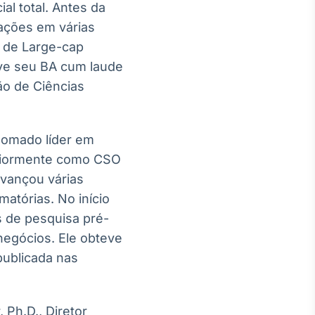
al total. Antes da
rações em várias
a de Large-cap
eve seu BA cum laude
ão de Ciências
enomado líder em
eriormente como CSO
avançou várias
atórias. No início
s de pesquisa pré-
negócios. Ele obteve
publicada nas
Ph.D., Diretor