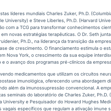
stas líderes mundiais Charles Zuker, Ph.D. (Columbia
e University) e Steve Liberles, Ph.D. (Harvard Univers
ão com a TCG para transformar conhecimentos cient
em novas estratégias terapêuticas. O Dr. Seth junta
ruidenier, Ph.D., na liderança da transição da empresa
fase de crescimento. O financiamento estimula o es
 em Nova York, o crescimento da sua equipe interdisc
 e o avanço dos programas pré-clínicos da empresa
lvendo medicamentos que utilizam os circuitos neura
eostase imunológica, oferecendo uma abordagem di
ndo além da imunossupressão convencional. A empr
cas seminais do laboratório de Charles Zuker, Ph.D.
ia University e Pesquisador do Howard Hughes Medica
s vagais específicos que regulam a ativação imune s