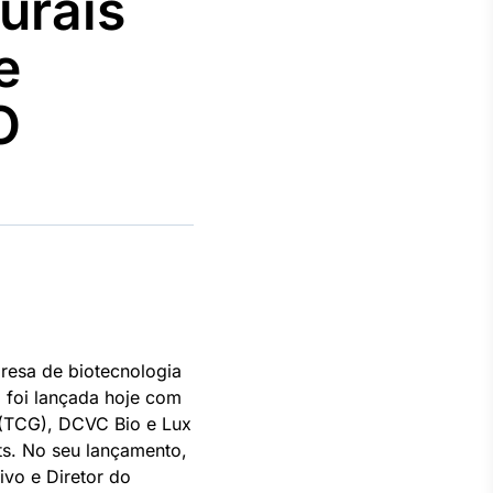
urais
e
O
Crédito
Em breve
esa de biotecnologia
, foi lançada hoje com
 (TCG), DCVC Bio e Lux
ts. No seu lançamento,
ivo e Diretor do