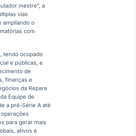
gulador mestre”, a
tiplas vias
e ampliando o
amatórias com
o, tendo ocupado
ial e públicas, e
lecimento de
, finanças e
Negócios da Repare
 da Equipe de
e a pré-Série A até
s operações
s para gerar mais
bais, ativos e