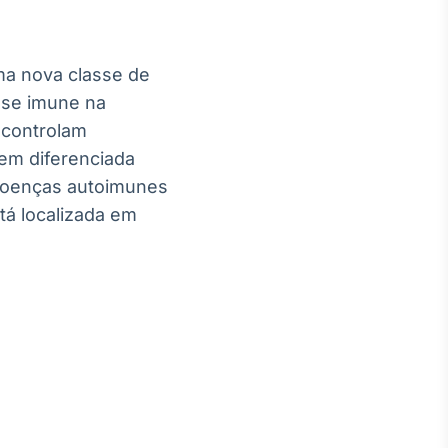
ma nova classe de
ase imune na
 controlam
gem diferenciada
 doenças autoimunes
tá localizada em