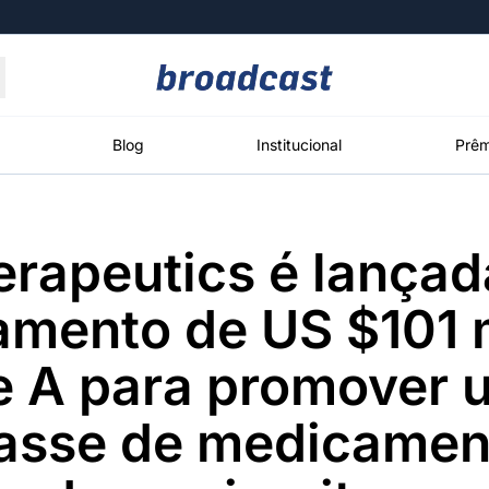
Moedas
Commodities
Blog
Institucional
Prêm
erapeutics é lança
roadcast
Content
ções
Broadcast
Broadcast
Broadcast
amento de US $101 
Político
Energia
White Label
Os bastidores da
O setor de
Plataforma para
e A para promover
política em
energia elétrica
conteúdos
tempo real
no Brasil
personalizados
lasse de medicamen
Broadcast
Broadcast
Broadcast
Broadcast