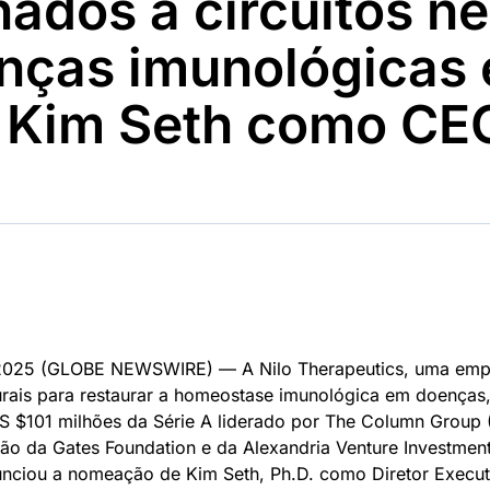
nados a circuitos ne
Ticker
Widgets
Wallboard
Curadoria
Cotações e
Componentes
Conteúdos e
Curadoria de
nças imunológicas 
headlines de
para conteúdos e
dados para
conteúdos
notícias
funcionalidades
displays e telas
noticiosos
 Kim Seth como CE
IA
BroadFast
Gestão de
Tokenização
Investimentos
de ativos
Em breve
Em breve
Em breve
Em breve
2025 (GLOBE NEWSWIRE) — A Nilo Therapeutics, uma empr
neurais para restaurar a homeostase imunológica em doenças
S $101 milhões da Série A liderado por The Column Group
ção da Gates Foundation e da Alexandria Venture Investmen
unciou a nomeação de Kim Seth, Ph.D. como Diretor Execut