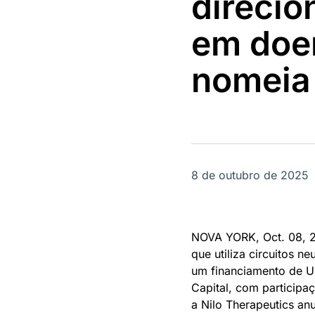
direcio
OTC
Datafeed
Plataforma para
APIs para
em doe
negociação de
integração de
ativos
conteúdos e
Soluções de
dados
nomeia
Tecnologia
Broadcast
Broadcast
Radar
Fundos
Monitoramento
A melhor
inteligente de
plataforma para
notícias e
analisar fundos
conteúdos
de investimento
8 de outubro de 2025
no Brasil
NOVA YORK, Oct. 08, 
que utiliza circuitos 
um financiamento de U
Capital, com participa
a Nilo Therapeutics an