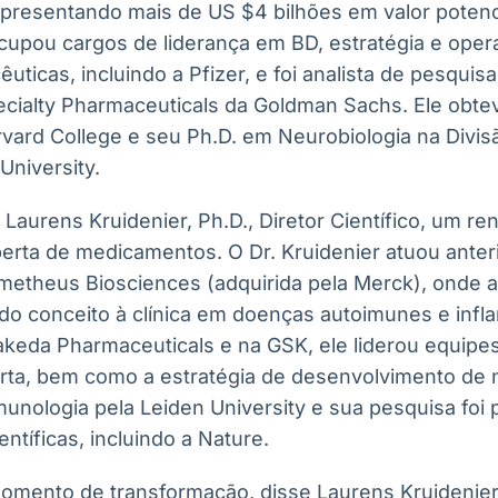
representando mais de US $4 bilhões em valor potenci
ocupou cargos de liderança em BD, estratégia e ope
ticas, incluindo a Pfizer, e foi analista de pesquis
cialty Pharmaceuticals da Goldman Sachs. Ele obt
ard College e seu Ph.D. em Neurobiologia na Divis
University.
a Laurens Kruidenier, Ph.D., Diretor Científico, um r
erta de medicamentos. O Dr. Kruidenier atuou ant
rometheus Biosciences (adquirida pela Merck), onde 
do conceito à clínica em doenças autoimunes e inflam
Takeda Pharmaceuticals e na GSK, ele liderou equipe
erta, bem como a estratégia de desenvolvimento de 
unologia pela Leiden University e sua pesquisa foi 
ientíficas, incluindo a Nature.
omento de transformação, disse Laurens Kruidenier, 