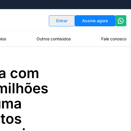
Indicadores
Conversor de Moedas
Entrar
Assine agora
ios
Outros conteúdos
Fale conosco
da com
milhões
 uma
tos