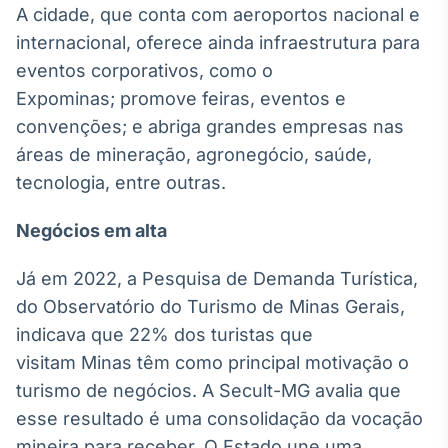
A cidade, que conta com aeroportos nacional e
Broadcast
Ticker
internacional, oferece ainda infraestrutura para
Cotações e
eventos corporativos, como o
headlines de
Expominas; promove feiras, eventos e
notícias
convenções; e abriga grandes empresas nas
áreas de mineração, agronegócio, saúde,
Broadcast
tecnologia, entre outras.
Widgets
Componentes
Negócios em alta
para conteúdos e
funcionalidades
Já em 2022, a Pesquisa de Demanda Turística,
do Observatório do Turismo de Minas Gerais,
Broadcast
indicava que 22% dos turistas que
Wallboard
visitam Minas têm como principal motivação o
Conteúdos e
dados para
turismo de negócios. A Secult-MG avalia que
displays e telas
esse resultado é uma consolidação da vocação
mineira para receber. O Estado une uma