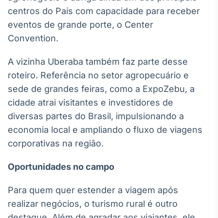
centros do País com capacidade para receber
Tokenização
eventos de grande porte, o Center
de ativos
Convention.
Em breve
A vizinha Uberaba também faz parte desse
roteiro. Referência no setor agropecuário e
Crédito
sede de grandes feiras, como a ExpoZebu, a
Em breve
cidade atrai visitantes e investidores de
diversas partes do Brasil, impulsionando a
economia local e ampliando o fluxo de viagens
corporativas na região.
Oportunidades no campo
Para quem quer estender a viagem após
realizar negócios, o turismo rural é outro
destaque. Além de agradar aos viajantes, ele