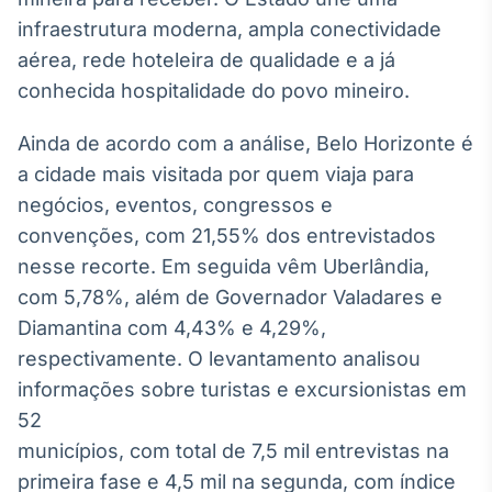
Broadcast
infraestrutura moderna, ampla conectividade
Curadoria
aérea, rede hoteleira de qualidade e a já
Curadoria de
conhecida hospitalidade do povo mineiro.
conteúdos
noticiosos
Soluções de
Ainda de acordo com a análise, Belo Horizonte é
Tecnologia
a cidade mais visitada por quem viaja para
Broadcast
negócios, eventos, congressos e
Radar
convenções, com 21,55% dos entrevistados
Monitoramento
nesse recorte. Em seguida vêm Uberlândia,
inteligente de
notícias e
com 5,78%, além de Governador Valadares e
conteúdos
Diamantina com 4,43% e 4,29%,
Broadcast
respectivamente. O levantamento analisou
Fundos
informações sobre turistas e excursionistas em
A melhor
52
plataforma para
municípios, com total de 7,5 mil entrevistas na
analisar fundos
de investimento
primeira fase e 4,5 mil na segunda, com índice
no Brasil