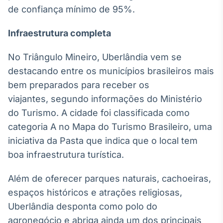
de confiança mínimo de 95%.
IA
Em breve
Infraestrutura completa
No Triângulo Mineiro, Uberlândia vem se
destacando entre os municípios brasileiros mais
bem preparados para receber os
BroadFast
viajantes, segundo informações do Ministério
Em breve
do Turismo. A cidade foi classificada como
categoria A no Mapa do Turismo Brasileiro, uma
iniciativa da Pasta que indica que o local tem
boa infraestrutura turística.
Gestão de
Investimentos
Além de oferecer parques naturais, cachoeiras,
Em breve
espaços históricos e atrações religiosas,
Uberlândia desponta como polo do
agronegócio e abriga ainda um dos principais