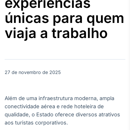
experiências
Broadcast
Agro
únicas para quem
Tudo sobre o
agronegócio
viaja a trabalho
Broadcast
Político
Os bastidores da
política em
tempo real
27 de novembro de 2025
Broadcast
Energia
Além de uma infraestrutura moderna, ampla
O setor de
conectividade aérea e rede hoteleira de
energia elétrica
no Brasil
qualidade, o Estado oferece diversos atrativos
aos turistas corporativos.