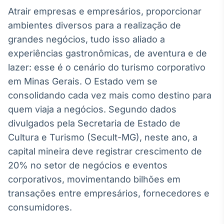
Broadcast
Atrair empresas e empresários, proporcionar
White Label
ambientes diversos para a realização de
Plataforma para
conteúdos
grandes negócios, tudo isso aliado a
personalizados
Soluções de Dados
experiências gastronômicas, de aventura e de
e Conteúdos
lazer: esse é o cenário do turismo corporativo
em Minas Gerais. O Estado vem se
Broadcast
OTC
consolidando cada vez mais como destino para
Plataforma para
quem viaja a negócios. Segundo dados
negociação de
divulgados pela Secretaria de Estado de
ativos
Cultura e Turismo (Secult-MG), neste ano, a
capital mineira deve registrar crescimento de
Broadcast
20% no setor de negócios e eventos
Datafeed
corporativos, movimentando bilhões em
APIs para
integração de
transações entre empresários, fornecedores e
conteúdos e
consumidores.
dados