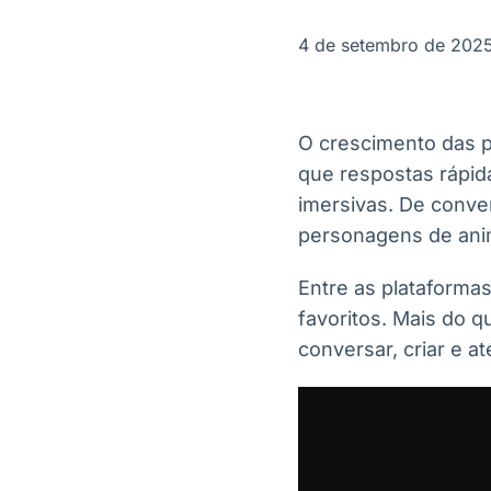
OTC
Datafeed
Plataforma para
APIs para
4 de setembro de 202
negociação de
integração de
ativos
conteúdos e
Soluções de
dados
Tecnologia
O crescimento das 
Broadcast
Broadcast
que respostas rápid
Radar
Fundos
imersivas. De conve
Monitoramento
A melhor
inteligente de
plataforma para
personagens de anim
notícias e
analisar fundos
conteúdos
de investimento
Entre as plataforma
no Brasil
favoritos. Mais do 
conversar, criar e 