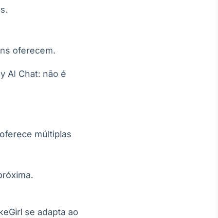
s.
muns oferecem.
y AI Chat: não é
oferece múltiplas
próxima.
eGirl se adapta ao