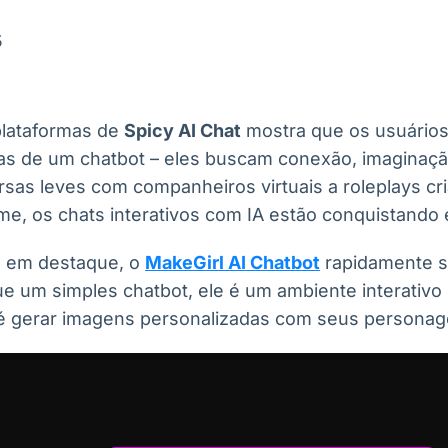
Ticker
Widgets
Wallboard
Curadoria
Cotações e
Componentes
Conteúdos e
Curadoria de
5
headlines de
para conteúdos e
dados para
conteúdos
notícias
funcionalidades
displays e telas
noticiosos
plataformas de
Spicy AI Chat
mostra que os usuário
IA
BroadFast
Gestão de
Tokenização
as de um chatbot – eles buscam conexão, imaginaçã
Investimentos
de ativos
Em breve
Em breve
rsas leves com companheiros virtuais a roleplays cr
Em breve
Em breve
e, os chats interativos com IA estão conquistando
s em destaque, o
MakeGirl AI Chatbot
rapidamente s
que um simples chatbot, ele é um ambiente interativ
até gerar imagens personalizadas com seus personag