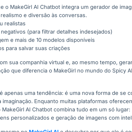
e o MakeGirl AI Chatbot integra um gerador de imag
 realismo e diversão às conversas.
u realistas
egativos (para filtrar detalhes indesejados)
gem e mais de 10 modelos disponíveis
os para salvar suas criações
om sua companhia virtual e, ao mesmo tempo, gera
ação que diferencia o MakeGirl no mundo do Spicy AI
 é apenas uma tendência: é uma nova forma de se co
r a imaginação. Enquanto muitas plataformas oferece
o MakeGirl AI Chatbot combina tudo em um só lugar: 
ns personalizados e geração de imagens com inteligê
je mesmo no
MakeGirl AI
e descubra por que ele é c