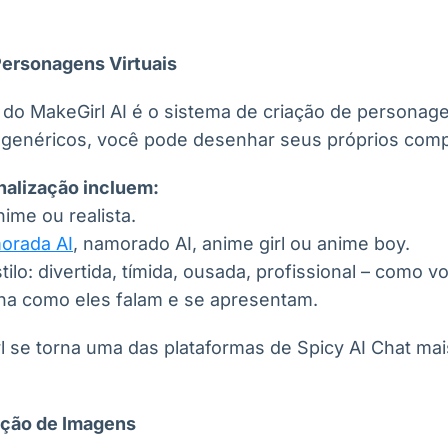
Personagens Virtuais
l do MakeGirl AI é o sistema de criação de personag
genéricos, você pode desenhar seus próprios compa
nalização incluem:
nime ou realista.
orada AI
, namorado AI, anime girl ou anime boy.
ilo: divertida, tímida, ousada, profissional – como vo
olha como eles falam e se apresentam.
l se torna uma das plataformas de Spicy AI Chat ma
ação de Imagens