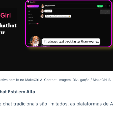
ativa com IA no MakeGirl AI Chatbot. Imagem: Divulgação / MakeGirl IA
hat Está em Alta
chat tradicionais são limitados, as plataformas de AI