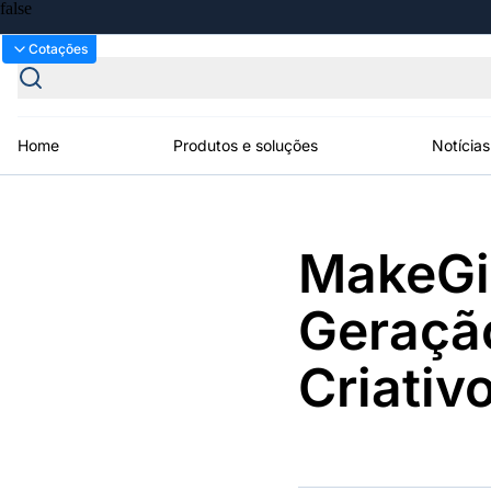
Bolsas
Gráficos
Cotações
Home
Produtos e soluções
Notícias
Plataformas
MakeGir
Broadcast
Prêmio Broadcast
Agências de
Prêmio Broadcast
Prêmio B
Sobre nós
Releases Broadcast
Releases
Branded 
comunicação
Analistas
Empresas
Proje
Broadcast+
Broadcast
Geração
Agro
O mercado
financeiro em
Tudo sobre o
Criativ
tempo real
agronegócio
Soluções de Dados
e Conteúdos
Broadcast
Broadcast