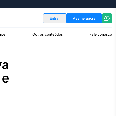
Indicadores
Conversor de Moedas
Entrar
Assine agora
ios
Outros conteúdos
Fale conosco
va
 e