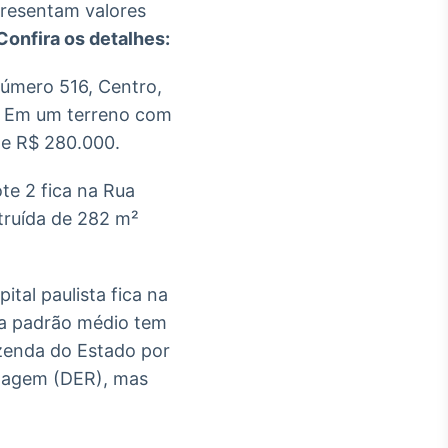
presentam valores
Confira os detalhes:
número 516, Centro,
. Em um terreno com
 de R$ 280.000.
te 2 fica na Rua
truída de 282 m²
ital paulista fica na
sa padrão médio tem
azenda do Estado por
odagem (DER), mas