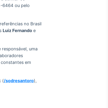
64-6464 ou pelo
referências no Brasil
os
Luiz Fernando
e
e responsável, uma
olaboradores
e constantes em
 (
/sodresantoro
),