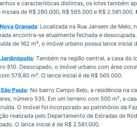
nhos e características distintas, os lotes também a
 iniciais de R$ 280.000, R$ 565.000 e R$ 2.581.000.
m Nova Granada
: Localizada na Rua Jansem de Melo, 
nada encontra-se atualmente fechada e desocupada
uída de 162 m², o imóvel urbano possui lance inicial
 Jardinópolis
: Também na região central, a casa do lo
ro 810. Desocupado, o imóvel urbano com área cons
om 579,80 m². O lance inicial é de R$ 565.000.
 São Paulo
: No bairro Campo Belo, a residência na cap
ares, número 535. Em um terreno com 500 m², a ca
truída. O imóvel foi incorporado ao patrimônio da F
ção realizada pelo Departamento de Estradas de R
ado. O lance inicial é de R$ 2.581.000.