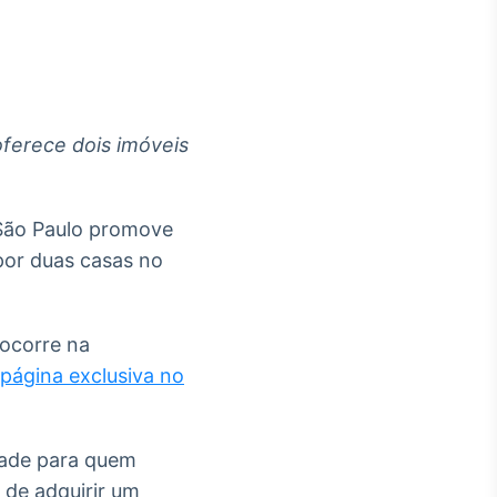
oferece dois imóveis
Crédito
Em breve
 São Paulo promove
 por duas casas no
 ocorre na
página exclusiva no
idade para quem
 de adquirir um