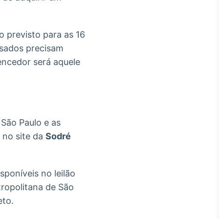
 previsto para as 16
essados precisam
encedor será aquele
 São Paulo e as
no site da
Sodré
sponíveis no leilão
tropolitana de São
eto.