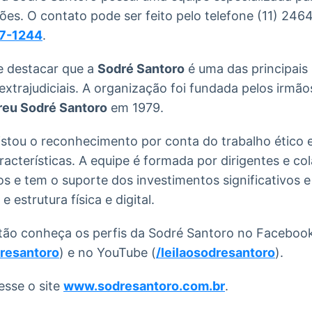
ilões. O contato pode ser feito pelo telefone (11) 24
77-1244
.
e destacar que a
Sodré Santoro
é uma das principais 
e extrajudiciais. A organização foi fundada pelos irmã
reu Sodré Santoro
em 1979.
istou o reconhecimento por conta do trabalho ético 
aracterísticas. A equipe é formada por dirigentes e c
os e tem o suporte dos investimentos significativos 
 estrutura física e digital.
tão conheça os perfis da Sodré Santoro no Facebook
resantoro
) e no YouTube (
/leilaosodresantoro
).
esse o site
www.sodresantoro.com.br
.