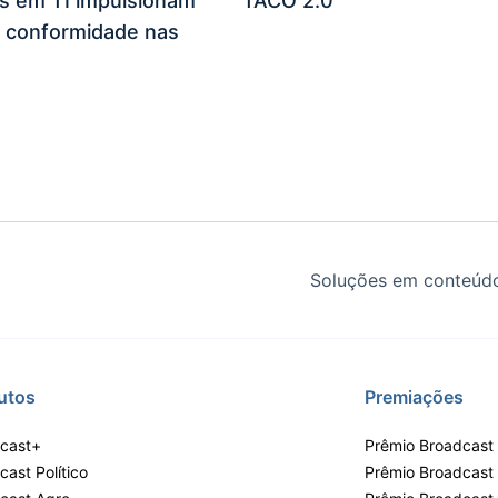
es em TI impulsionam
TACO 2.0
 conformidade nas
Soluções em conteúdo
utos
Premiações
cast+
Prêmio Broadcast 
ast Político
Prêmio Broadcast