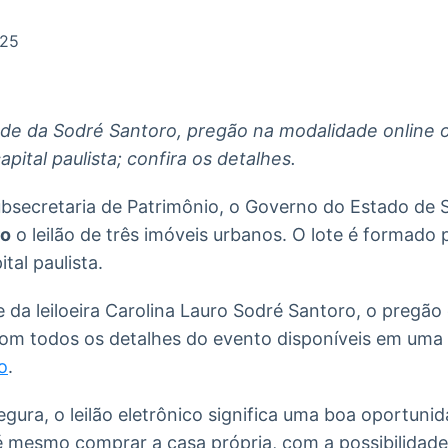
Ticker
Widgets
Wallboard
Curadoria
Cotações e
Componentes
Conteúdos e
Curadoria de
025
headlines de
para conteúdos e
dados para
conteúdos
notícias
funcionalidades
displays e telas
noticiosos
ade da Sodré Santoro, pregão na modalidade online 
IA
BroadFast
Gestão de
Tokenização
apital paulista; confira os detalhes.
Investimentos
de ativos
Em breve
Em breve
Em breve
Em breve
ubsecretaria de Patrimônio, o Governo do Estado de
ro
o leilão de três imóveis urbanos. O lote é formado
tal paulista.
 da leiloeira Carolina Lauro Sodré Santoro, o pregão
com todos os detalhes do evento disponíveis em uma
o
.
egura, o leilão eletrônico significa uma boa oportun
té mesmo comprar a casa própria, com a possibilidade