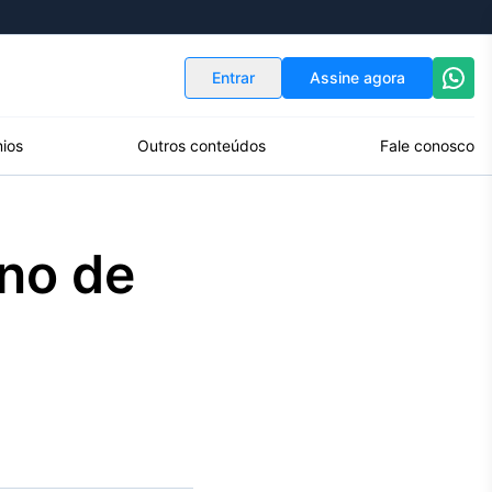
Indicadores
Conversor de Moedas
Entrar
Assine agora
ios
Outros conteúdos
Fale conosco
rno de