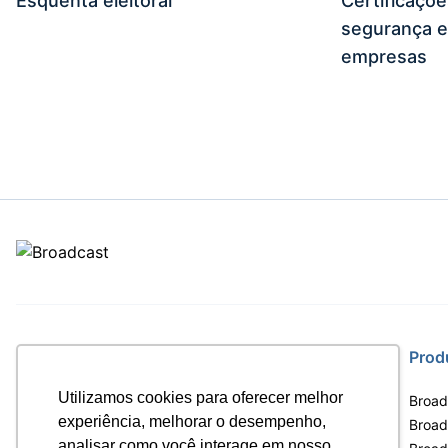
Esquenta eleitoral
Certificaçõ
segurança e
empresas
Site
Prod
Utilizamos cookies para oferecer melhor
Home
Broad
experiência, melhorar o desempenho,
Notícias
Broadc
analisar como você interage em nosso