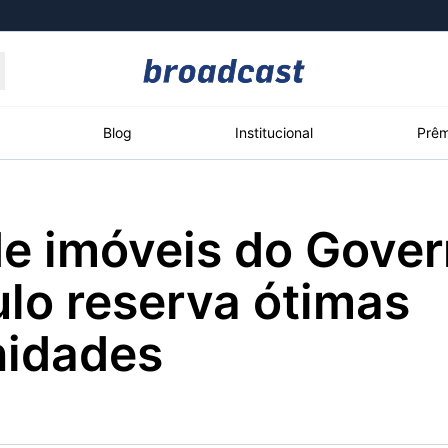
Moedas
Commodities
Blog
Institucional
Prêm
de imóveis do Gove
roadcast
Content
ções
Broadcast
Broadcast
Broadcast
lo reserva ótimas
Político
Energia
White Label
Os bastidores da
O setor de
Plataforma para
nidades
política em tempo
energia elétrica
conteúdos
real
no Brasil
personalizados
Broadcast
Broadcast
Broadcast
Broadcast