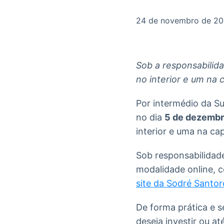
OTC
Datafeed
Plataforma para
APIs para
24 de novembro de 2
negociação de
integração de
ativos
conteúdos e
Soluções de
dados
Tecnologia
Sob a responsabilid
Broadcast
Broadcast
no interior e um na c
Radar
Fundos
Monitoramento
A melhor
Por intermédio da S
inteligente de
plataforma para
notícias e
analisar fundos
no dia
5 de dezemb
conteúdos
de investimento
interior e uma na capi
no Brasil
Sob responsabilidade
modalidade online, 
site da Sodré Santor
De forma prática e s
deseja investir ou a