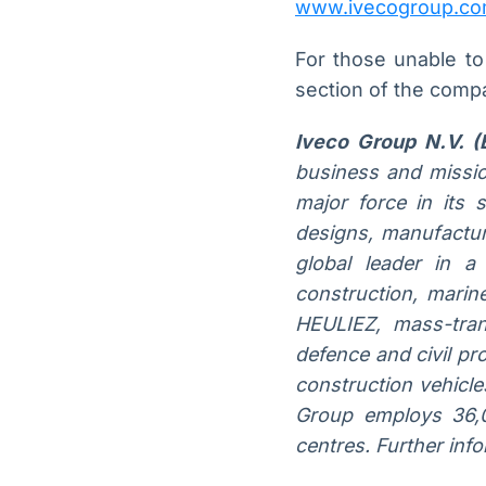
www.ivecogroup.c
For those unable to 
section of the comp
Iveco Group N.V. 
business and missio
major force in its 
designs, manufactur
global leader in a
construction, mari
HEULIEZ, mass-tran
defence and civil pr
construction vehicl
Group employs 36,0
centres. Further inf