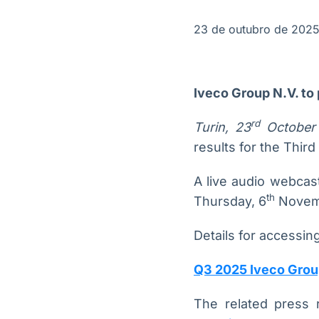
OTC
Datafeed
Plataforma para
APIs para
23 de outubro de 202
negociação de
integração de
ativos
conteúdos e
Soluções de
dados
Tecnologia
Iveco Group N.V. to 
Broadcast
Broadcast
Radar
Fundos
rd
Turin, 23
October
Monitoramento
A melhor
results for the Thir
inteligente de
plataforma para
notícias e
analisar fundos
conteúdos
de investimento
A live audio webcast
no Brasil
th
Thursday, 6
Novem
Details for accessing
Q3 2025 Iveco Gro
The related press 