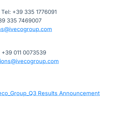
, Tel: +39 335 1776091
+39 335 7469007
ons@ivecogroup.com
l: +39 011 0073539
ations@ivecogroup.com
eco_Group_Q3 Results Announcement