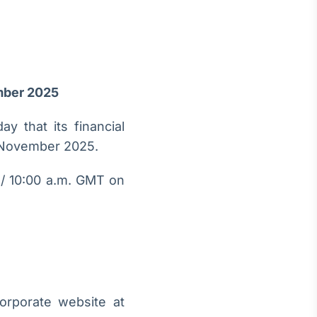
ber 2025
Crédito
Em breve
y that its financial
ovember 2025.
T / 10:00 a.m. GMT on
orporate website at