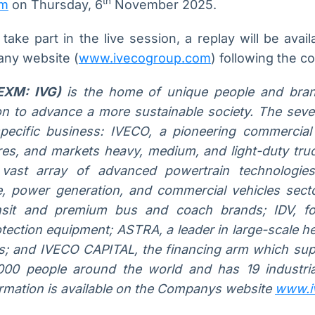
th
om
on Thursday, 6
November 2025.
take part in the live session, a replay will be avail
any website (
www.ivecogroup.com
) following the c
(EXM: IVG)
is the home of unique people and bra
n to advance a more sustainable society. The sev
specific business: IVECO, a pioneering commercial
es, and markets heavy, medium, and light-duty truck
 vast array of advanced powertrain technologies 
ne, power generation, and commercial vehicles sec
sit and premium bus and coach brands; IDV, for
otection equipment; ASTRA, a leader in large-scale 
es; and IVECO CAPITAL, the financing arm which supp
00 people around the world and has 19 industri
ormation is available on the Companys website
www.i