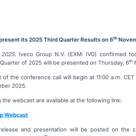
Ticker
Widgets
Wallboard
Curadoria
Cotações e
Componentes
Conteúdos e
Curadoria de
5
headlines de
para conteúdos e
dados para
conteúdos
notícias
funcionalidades
displays e telas
noticiosos
th
present its 2025 Third Quarter Results on 6
Novem
IA
BroadFast
Gestão de
Tokenização
Investimentos
de ativos
Em breve
Em breve
 2025
. Iveco Group N.V. (EXM: IVG) confirmed toda
Em breve
Em breve
th
d Quarter of 2025 will be presented on Thursday, 6
N
 of the conference call will begin at 11:00 a.m. CE
ber 2025.
 the webcast are available at the following link:
up Webcast
release and presentation will be posted on the c