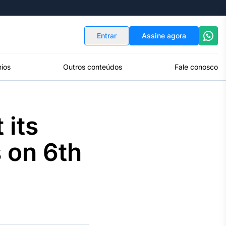
Indicadores
Conversor de Moedas
Entrar
Assine agora
ios
Outros conteúdos
Fale conosco
 its
 on 6th