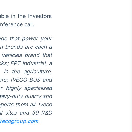
able in the Investors
onference call.
nds that power your
en brands are each a
 vehicles brand that
s; FPT Industrial, a
in the agriculture,
tors; IVECO BUS and
 highly specialised
heavy-duty quarry and
orts them all. Iveco
al sites and 30 R&D
vecogroup.com