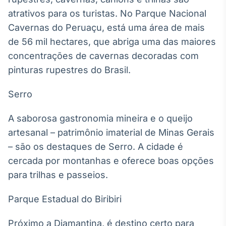
Broadcast
atrativos para os turistas. No Parque Nacional
Ticker
Cavernas do Peruaçu, está uma área de mais
Cotações e
de 56 mil hectares, que abriga uma das maiores
headlines de
notícias
concentrações de cavernas decoradas com
pinturas rupestres do Brasil.
Broadcast
Serro
Widgets
Componentes
para conteúdos e
A saborosa gastronomia mineira e o queijo
funcionalidades
artesanal – patrimônio imaterial de Minas Gerais
– são os destaques de Serro. A cidade é
Broadcast
cercada por montanhas e oferece boas opções
Wallboard
para trilhas e passeios.
Conteúdos e
dados para
Parque Estadual do Biribiri
displays e telas
Próximo a Diamantina, é destino certo para