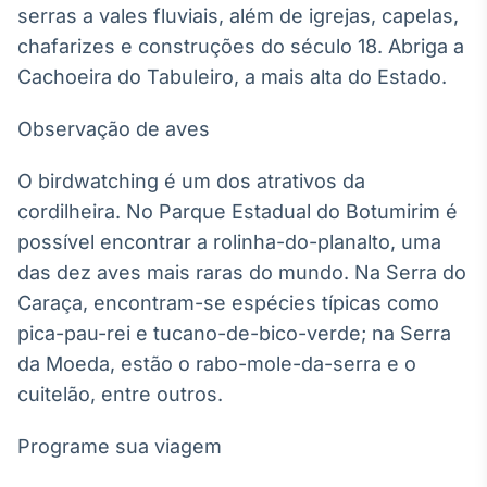
serras a vales fluviais, além de igrejas, capelas,
Tokenização
chafarizes e construções do século 18. Abriga a
de ativos
Cachoeira do Tabuleiro, a mais alta do Estado.
Em breve
Observação de aves
O birdwatching é um dos atrativos da
Crédito
cordilheira. No Parque Estadual do Botumirim é
Em breve
possível encontrar a rolinha-do-planalto, uma
das dez aves mais raras do mundo. Na Serra do
Caraça, encontram-se espécies típicas como
pica-pau-rei e tucano-de-bico-verde; na Serra
da Moeda, estão o rabo-mole-da-serra e o
cuitelão, entre outros.
Programe sua viagem