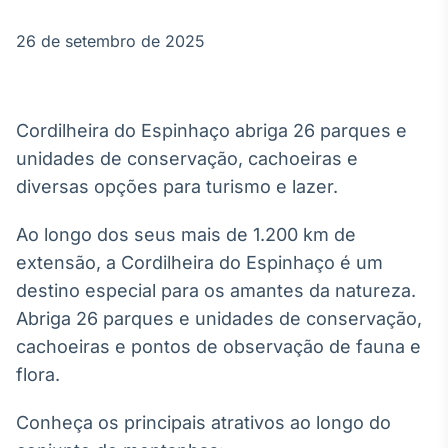
Broadcast
Agro
26 de setembro de 2025
Tudo sobre o
agronegócio
Cordilheira do Espinhaço abriga 26 parques e
Broadcast
unidades de conservação, cachoeiras e
Político
diversas opções para turismo e lazer.
Os bastidores da
política em
Ao longo dos seus mais de 1.200 km de
tempo real
extensão, a Cordilheira do Espinhaço é um
destino especial para os amantes da natureza.
Broadcast
Abriga 26 parques e unidades de conservação,
Energia
cachoeiras e pontos de observação de fauna e
O setor de
energia elétrica
flora.
no Brasil
Conheça os principais atrativos ao longo do