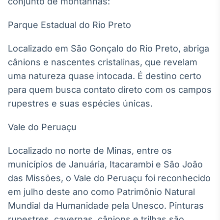
conjunto de montanhas:
Broadcast
White Label
Parque Estadual do Rio Preto
Plataforma para
conteúdos
personalizados
Soluções de Dados
Localizado em São Gonçalo do Rio Preto, abriga
e Conteúdos
cânions e nascentes cristalinas, que revelam
uma natureza quase intocada. É destino certo
Broadcast
para quem busca contato direto com os campos
OTC
rupestres e suas espécies únicas.
Plataforma para
negociação de
ativos
Vale do Peruaçu
Localizado no norte de Minas, entre os
Broadcast
municípios de Januária, Itacarambi e São João
Datafeed
das Missões, o Vale do Peruaçu foi reconhecido
APIs para
integração de
em julho deste ano como Patrimônio Natural
conteúdos e
dados
Mundial da Humanidade pela Unesco. Pinturas
rupestres, cavernas, cânions e trilhas são