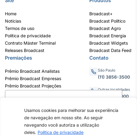
Site
Produtos
Home
Broadcast+
Notícias
Broadcast Político
Termos de uso
Broadcast Agro
Política de privacidade
Broadcast Energia
Contrato Máster Terminal
Broadcast Widgets
Releases Broadcast
Broadcast Data Feed
Premiações
Contato
São Paulo
Prêmio Broadcast Analistas
(11) 3856-3500
Prêmio Broadcast Empresas
Prêmio Broadcast Projeções
Outras localidades
0800.011.3000
Utilizamos cookies para oferecer melhor
experiência, melhorar o desempenho, analisar
Usamos cookies para melhorar sua experiência
como você interage em nosso site e
de navegação em nosso site. Ao seguir
personalizar conteúdo. Ao utilizar este site, você
Av. Eng. Caetano Álvares, 55 - 3º e
navegando você autoriza a utilização
6º andar, Bairro do Limão, São
concorda com o uso de cookies.
Saiba mais
deles.
Política de privacidade
Paulo / SP, CEP 02598-900 -