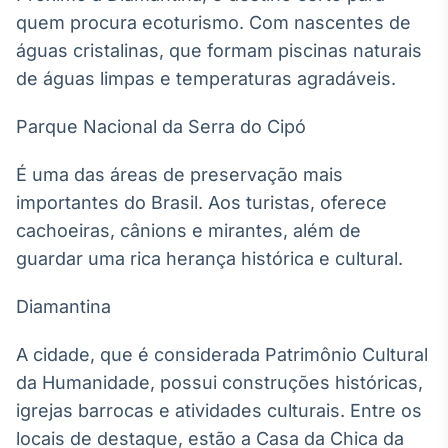
Broadcast
quem procura ecoturismo. Com nascentes de
Curadoria
águas cristalinas, que formam piscinas naturais
Curadoria de
de águas limpas e temperaturas agradáveis.
conteúdos
noticiosos
Soluções de
Parque Nacional da Serra do Cipó
Tecnologia
É uma das áreas de preservação mais
Broadcast
Radar
importantes do Brasil. Aos turistas, oferece
Monitoramento
cachoeiras, cânions e mirantes, além de
inteligente de
guardar uma rica herança histórica e cultural.
notícias e
conteúdos
Diamantina
Broadcast
Fundos
A cidade, que é considerada Patrimônio Cultural
A melhor
da Humanidade, possui construções históricas,
plataforma para
igrejas barrocas e atividades culturais. Entre os
analisar fundos
de investimento
locais de destaque, estão a Casa da Chica da
no Brasil