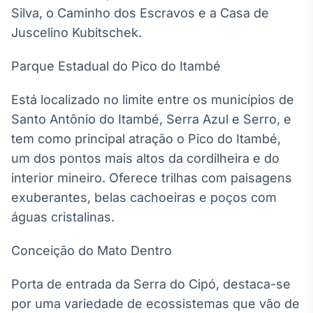
Silva, o Caminho dos Escravos e a Casa de
IA
Juscelino Kubitschek.
Em breve
Parque Estadual do Pico do Itambé
Está localizado no limite entre os municípios de
Santo Antônio do Itambé, Serra Azul e Serro, e
BroadFast
tem como principal atração o Pico do Itambé,
Em breve
um dos pontos mais altos da cordilheira e do
interior mineiro. Oferece trilhas com paisagens
exuberantes, belas cachoeiras e poços com
águas cristalinas.
Gestão de
Investimentos
Conceição do Mato Dentro
Em breve
Porta de entrada da Serra do Cipó, destaca-se
por uma variedade de ecossistemas que vão de