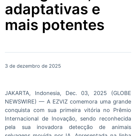
adaptativas e
Broadcast
Broadcast
Radar
Fundos
mais potentes
Monitoramento
A melhor
inteligente de
plataforma para
notícias e
analisar fundos
conteúdos
de investimento
no Brasil
BroadFast
Gestão de
Investimentos
Em breve
3 de dezembro de 2025
Em breve
JAKARTA, Indonesia, Dec. 03, 2025 (GLOBE
Crédito
NEWSWIRE) — A EZVIZ comemora uma grande
Em breve
conquista com sua primeira vitória no Prêmio
Internacional de Inovação, sendo reconhecida
pela sua inovadora detecção de animais
selvagens movida por IA. Apresentada na linha