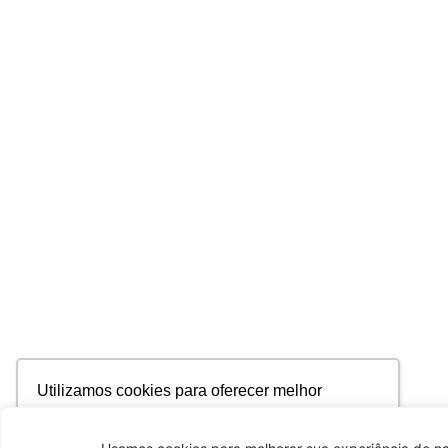
Utilizamos cookies para oferecer melhor
experiência, melhorar o desempenho, analisar
como você interage em nosso site e