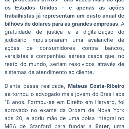
Broadcast
Broadcast
os Estados Unidos – e apenas as ações
Radar
Fundos
trabalhistas já representam um custo anual de
Monitoramento
A melhor
bilhões de dólares para as grandes empresas.
A
inteligente de
plataforma para
notícias e
analisar fundos
gratuidade de justiça e a digitalização do
conteúdos
de investimento
judiciário impulsionaram uma avalanche de
no Brasil
ações de consumidores contra bancos,
BroadFast
Gestão de
varejistas e companhias aéreas casos que, no
Investimentos
Em breve
Em breve
resto do mundo, seriam resolvidos através de
sistemas de atendimento ao cliente.
Diante dessa realidade,
Mateus Costa-Ribeiro
Crédito
se tornou o advogado mais jovem do Brasil aos
Em breve
18 anos. Formou-se em Direito em Harvard, foi
aprovado no exame da Ordem de Nova York
aos 20, e abriu mão de uma bolsa integral no
MBA de Stanford para fundar a
Enter
, uma