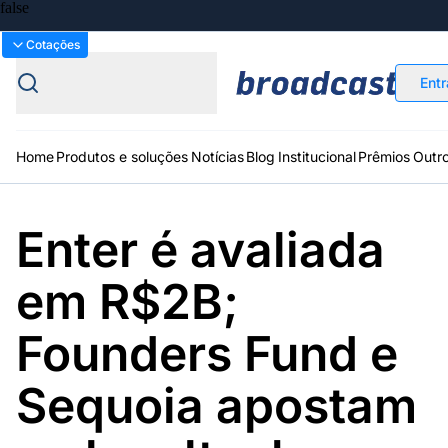
Bolsas
Gráficos
Moedas
Commoditie
Cotações
Entr
Home
Produtos e soluções
Notícias
Blog
Institucional
Prêmios
Outr
Enter é avaliada
Plataformas
Broadcast
Prêmio Broadcast
Agências de
Prêmio Broadcast
Prêmio B
em R$2B;
Sobre nós
Releases Broadcast
Releases
Branded 
comunicação
Analistas
Empresas
Proje
Broadcast+
Broadcast
Agro
O mercado
Founders Fund e
financeiro em
Tudo sobre o
tempo real
agronegócio
Sequoia apostam