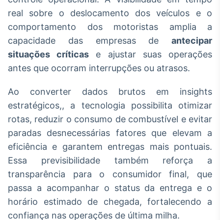
real sobre o deslocamento dos veículos e o
IA
Em breve
comportamento dos motoristas amplia a
capacidade das empresas de
antecipar
situações críticas
e ajustar suas operações
antes que ocorram interrupções ou atrasos.
BroadFast
Ao converter dados brutos em insights
Em breve
estratégicos,, a tecnologia possibilita otimizar
rotas, reduzir o consumo de combustível e evitar
paradas desnecessárias fatores que elevam a
eficiência e garantem entregas mais pontuais.
Essa previsibilidade também reforça a
Gestão de
Investimentos
transparência para o consumidor final, que
Em breve
passa a acompanhar o status da entrega e o
horário estimado de chegada, fortalecendo a
confiança nas operações de última milha.