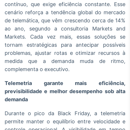
contínuo, que exige eficiência constante. Esse
Broadcast
Curadoria
cenário reforça a tendência global do mercado
Curadoria de
de telemática, que vêm crescendo cerca de 14%
conteúdos
ao ano, segundo a consultoria Markets and
noticiosos
Soluções de
Markets. Cada vez mais, essas soluções se
Tecnologia
tornam estratégicas para antecipar possíveis
Broadcast
problemas, ajustar rotas e otimizar recursos à
Radar
medida que a demanda muda de ritmo,
Monitoramento
complementa o executivo.
inteligente de
notícias e
conteúdos
Telemetria garante mais eficiência,
previsibilidade e melhor desempenho sob alta
Broadcast
demanda
Fundos
A melhor
Durante o pico da Black Friday, a telemetria
plataforma para
analisar fundos
permite manter o equilíbrio entre velocidade e
de investimento
controle operacional. A visibilidade em tempo
no Brasil