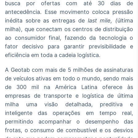
Broadcast
busca por ofertas com até 30 dias de
White Label
antecedência. Esse movimento coloca pressão
Plataforma para
inédita sobre as entregas de
last mile, (
última
conteúdos
personalizados
milha), que conectam os centros de distribuição
Soluções de Dados
ao consumidor final, fazendo da tecnologia o
e Conteúdos
fator decisivo para garantir previsibilidade e
Broadcast
eficiência em toda a cadeia logística.
OTC
Plataforma para
A Geotab com mais de 5 milhões de assinaturas
negociação de
ativos
de veículos ativas em todo o mundo, sendo mais
de 300 mil na América Latina oferece às
empresas de transporte e logística de última
Broadcast
Datafeed
milha uma visão detalhada, preditiva e
APIs para
inteligente das operações em tempo real,
integração de
permitindo acompanhar o desempenho das
conteúdos e
dados
frotas, o consumo de combustível e os desvios