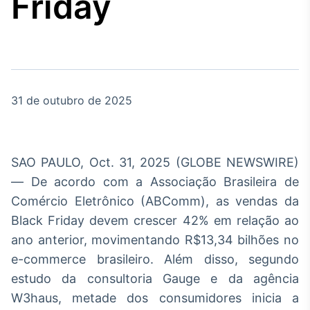
Friday
Broadcast
Agro
Tudo sobre o
agronegócio
31 de outubro de 2025
Broadcast
Político
Os bastidores da
política em tempo
SAO PAULO, Oct. 31, 2025 (GLOBE NEWSWIRE)
real
— De acordo com a Associação Brasileira de
Comércio Eletrônico (ABComm), as vendas da
Broadcast
Black Friday devem crescer 42% em relação ao
Energia
ano anterior, movimentando R$13,34 bilhões no
O setor de
energia elétrica
e-commerce brasileiro. Além disso, segundo
no Brasil
estudo da consultoria Gauge e da agência
W3haus, metade dos consumidores inicia a