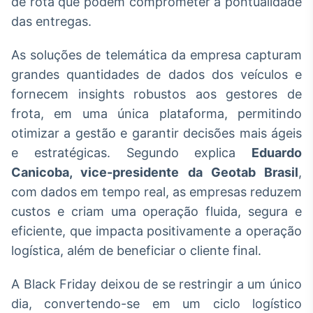
de rota que podem comprometer a pontualidade
Broadcast
das entregas.
Ticker
Cotações e
As soluções de telemática da empresa capturam
headlines de
notícias
grandes quantidades de dados dos veículos e
fornecem insights robustos aos gestores de
frota, em uma única plataforma, permitindo
Broadcast
Widgets
otimizar a gestão e garantir decisões mais ágeis
Componentes
e estratégicas. Segundo explica
Eduardo
para conteúdos e
Canicoba, vice-presidente da Geotab Brasil
,
funcionalidades
com dados em tempo real, as empresas reduzem
custos e criam uma operação fluida, segura e
Broadcast
eficiente, que impacta positivamente a operação
Wallboard
logística, além de beneficiar o cliente final.
Conteúdos e
dados para
displays e telas
A Black Friday deixou de se restringir a um único
dia, convertendo-se em um ciclo logístico