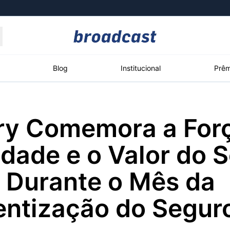
Moedas
Commodities
Blog
Institucional
Prêm
ry Comemora a Forç
roadcast
Content
ções
Broadcast
Broadcast
Broadcast
lidade e o Valor do 
Político
Energia
White Label
Os bastidores da
O setor de
Plataforma para
 Durante o Mês da
política em tempo
energia elétrica
conteúdos
real
no Brasil
personalizados
entização do Segur
Broadcast
Broadcast
Broadcast
Broadcast