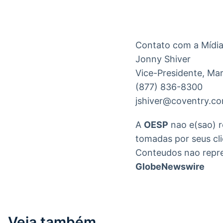
Contato com a Mídia:
Jonny Shiver

Vice-Presidente, Mar
(877) 836-8300

jshiver@coventry.co
A
OESP
nao e(sao) r
tomadas por seus cl
Conteudos nao repr
GlobeNewswire
Veja também