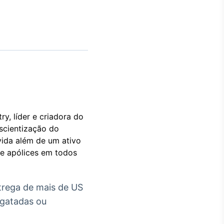
Crédito
Em breve
, líder e criadora do
scientização do
vida além de um ativo
de apólices em todos
trega de mais de US
sgatadas ou