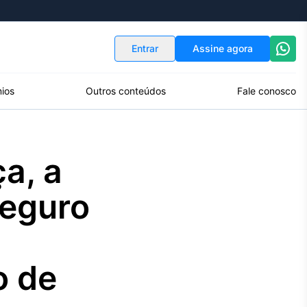
Indicadores
Conversor de Moedas
Entrar
Assine agora
ios
Outros conteúdos
Fale conosco
a, a
Seguro
o de