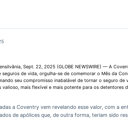
Ticker
Widgets
Wallboard
Curadoria
Cotações e
Componentes
Conteúdos e
Curadoria de
headlines de
para conteúdos e
dados para
conteúdos
notícias
funcionalidades
displays e telas
noticiosos
IA
BroadFast
Gestão de
Tokenização
25
Investimentos
de ativos
Em breve
Em breve
Em breve
Em breve
ilvânia, Sept. 22, 2025 (GLOBE NEWSWIRE) — A Coventry
 seguros de vida, orgulha-se de comemorar o Mês da Con
rmando seu compromisso inabalável de tornar o seguro de 
 valioso, mais flexível e mais potente para os detentores 
adas a Coventry vem revelando esse valor, com a en
ados de apólices que, de outra forma, teriam sido re