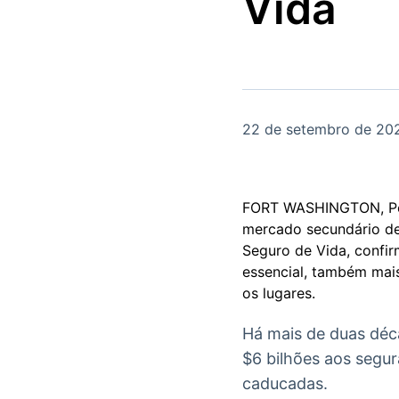
Vida
OTC
Datafeed
Plataforma para
APIs para
negociação de
integração de
ativos
conteúdos e
Soluções de
dados
Tecnologia
Broadcast
Broadcast
22 de setembro de 20
Radar
Fundos
Monitoramento
A melhor
inteligente de
plataforma para
notícias e
analisar fundos
FORT WASHINGTON, Pens
conteúdos
de investimento
mercado secundário de
no Brasil
Seguro de Vida, confi
essencial, também mais
os lugares.
Há mais de duas déc
$6 bilhões aos segur
caducadas.