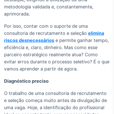
Broadcast
metodologia validada e, constantemente,
Curadoria
aprimorada.
Curadoria de
conteúdos
noticiosos
Por isso, contar com o suporte de uma
Soluções de
consultoria de recrutamento e seleção
elimina
Tecnologia
riscos desnecessários
e permite ganhar tempo,
Broadcast
eficiência e, claro, dinheiro. Mas como esse
Radar
parceiro estratégico realmente atua? Como
Monitoramento
inteligente de
evitar erros durante o processo seletivo? É o que
notícias e
vamos aprender a partir de agora.
conteúdos
Diagnóstico preciso
Broadcast
Fundos
O trabalho de uma consultoria de recrutamento
A melhor
plataforma para
e seleção começa muito antes da divulgação de
analisar fundos
uma vaga. Hoje, a identificação do profissional
de investimento
no Brasil