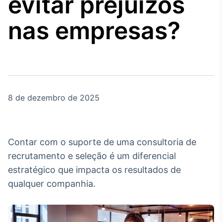
evitar prejuízos
Broadcast
Agro
nas empresas?
Tudo sobre o
agronegócio
Broadcast
Político
8 de dezembro de 2025
Os bastidores da
política em tempo
real
Contar com o suporte de uma consultoria de
Broadcast
recrutamento e seleção é um diferencial
Energia
estratégico que impacta os resultados de
O setor de
qualquer companhia.
energia elétrica
no Brasil