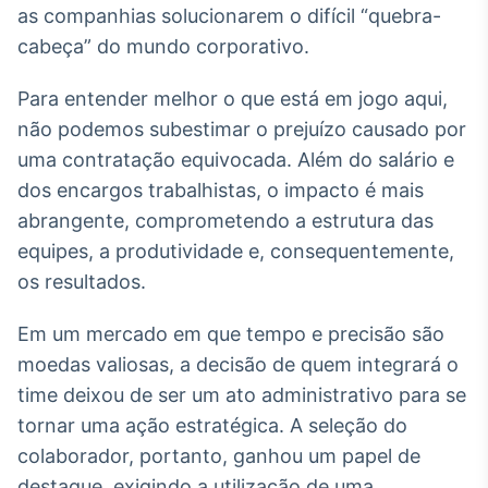
Broadcast
as companhias solucionarem o difícil “quebra-
Ticker
cabeça” do mundo corporativo.
Cotações e
headlines de
Para entender melhor o que está em jogo aqui,
notícias
não podemos subestimar o prejuízo causado por
uma contratação equivocada. Além do salário e
Broadcast
dos encargos trabalhistas, o impacto é mais
Widgets
abrangente, comprometendo a estrutura das
Componentes
equipes, a produtividade e, consequentemente,
para conteúdos e
funcionalidades
os resultados.
Em um mercado em que tempo e precisão são
Broadcast
moedas valiosas, a decisão de quem integrará o
Wallboard
time deixou de ser um ato administrativo para se
Conteúdos e
dados para
tornar uma ação estratégica. A seleção do
displays e telas
colaborador, portanto, ganhou um papel de
destaque, exigindo a utilização de uma