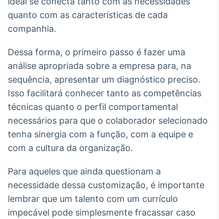
ideal se conecta tanto com as necessidades
IA
quanto com as características de cada
Em breve
companhia.
Dessa forma, o primeiro passo é fazer uma
análise apropriada sobre a empresa para, na
sequência, apresentar um diagnóstico preciso.
BroadFast
Isso facilitará conhecer tanto as competências
Em breve
técnicas quanto o perfil comportamental
necessários para que o colaborador selecionado
tenha sinergia com a função, com a equipe e
com a cultura da organização.
Gestão de
Investimentos
Para aqueles que ainda questionam a
Em breve
necessidade dessa customização, é importante
lembrar que um talento com um currículo
impecável pode simplesmente fracassar caso