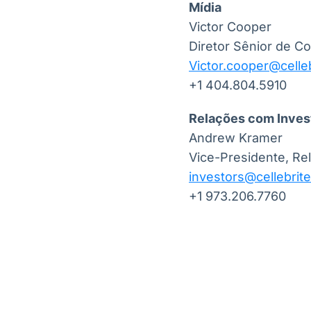
Mídia
Victor Cooper
Diretor Sênior de 
Victor.cooper@celle
+1 404.804.5910
Relações com Inves
Andrew Kramer
Vice-Presidente, Re
investors@cellebrit
+1 973.206.7760