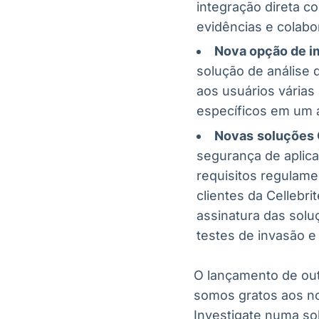
integração direta c
evidências e colabo
Nova opção de i
solução de análise d
aos usuários várias
específicos em um a
Novas
soluções 
segurança de aplica
requisitos regulame
clientes da Cellebri
assinatura das solu
testes de invasão e
O lançamento de ou
somos gratos aos no
Investigate numa sol