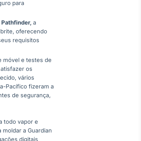
guro para
Pathfinder,
a
ebrite, oferecendo
eus requisitos
 móvel e testes de
atisfazer os
ecido, vários
ia-Pacífico fizeram a
ntes de segurança,
 todo vapor e
 moldar a Guardian
ações digitais