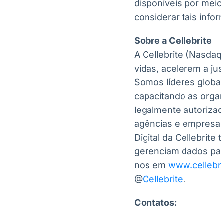
disponíveis por meio
considerar tais inf
Sobre a Cellebrite
A Cellebrite (Nasda
vidas, acelerem a j
Somos líderes globai
capacitando as orga
legalmente autorizad
agências e empresas
Digital da Cellebrit
gerenciam dados par
nos em
www.cellebr
@
Cellebrite
.
Contatos: