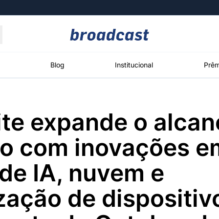
Moedas
Commodities
Blog
Institucional
Prêm
ite expande o alcan
roadcast
Content
ções
Broadcast
Broadcast
Broadcast
o com inovações e
Político
Energia
White Label
Os bastidores da
O setor de
Plataforma para
de IA, nuvem e
política em
energia elétrica
conteúdos
tempo real
no Brasil
personalizados
ização de dispositi
Broadcast
Broadcast
Broadcast
Broadcast