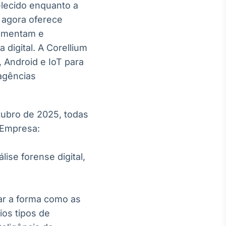
elecido enquanto a
 agora oferece
lementam e
digital. A Corellium
, Android e IoT para
agências
tubro de 2025, todas
 Empresa:
ise forense digital,
ar a forma como as
ios tipos de