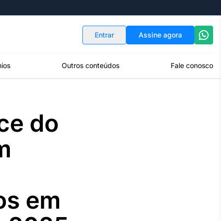
Indicadores
Conversor de Moedas
Entrar
Assine agora
ios
Outros conteúdos
Fale conosco
ce do
m
vos em