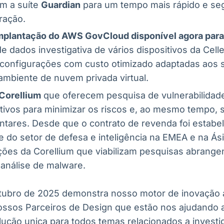
om a suíte
Guardian
para um tempo mais rápido e se
ração.
mplantação do AWS GovCloud disponível agora para 
e dados investigativa de vários dispositivos da Cell
 configurações com custo otimizado adaptadas aos s
mbiente de nuvem privada virtual.
Corellium
que oferecem pesquisa de vulnerabilidade
tivos para minimizar os riscos e, ao mesmo tempo, s
ntares. Desde que o contrato de revenda foi estabel
te do setor de defesa e inteligência na EMEA e na Ás
ções da Corellium que viabilizam pesquisas abrange
 análise de malware.
tubro de 2025 demonstra nosso motor de inovação a
ssos Parceiros de Design que estão nos ajudando a
ução unica para todos temas relacionados a investig