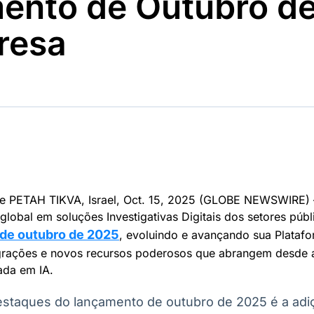
ento de Outubro d
Ticker
Widgets
Wallboard
Curadoria
Cotações e
Componentes
Conteúdos e
Curadoria de
resa
headlines de
para conteúdos e
dados para
conteúdos
notícias
funcionalidades
displays e telas
noticiosos
IA
BroadFast
Gestão de
Tokenização
Investimentos
de ativos
Em breve
Em breve
Em breve
Em breve
 PETAH TIKVA, Israel, Oct. 15, 2025 (GLOBE NEWSWIRE) —
global em soluções Investigativas Digitais dos setores públ
de outubro de 2025
, evoluindo e avançando sua Platafo
grações e novos recursos poderosos que abrangem desde a 
ada em IA.
estaques do lançamento de outubro de 2025 é a adi