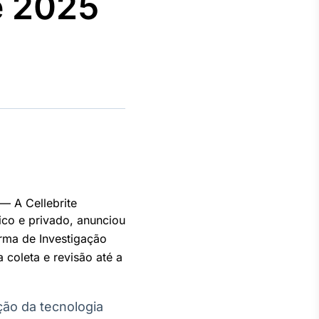
e 2025
Crédito
Em breve
 A Cellebrite
ico e privado, anunciou
rma de Investigação
coleta e revisão até a
ção da tecnologia