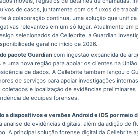
ados móveis, registros de detalhes de chamadas, int
quivos de casos, juntamente com os fluxos de traba
rte à colaboração contínua, uma solução que unifica
igativas relevantes em um só lugar. Atualmente em 
sign selecionados da Cellebrite, a Guardian Investi
ponibilidade geral no início de 2026.
do pacote Guardian
com ingestão expandida de arq
 e uma nova região para apoiar os clientes na União
esidência de dados. A Cellebrite também lançou o G
ores de serviços para apoiar investigações internas
 coletados e localização de evidências preliminare
endência de equipes forenses.
 a dispositivos e versões Android e iOS por meio d
a análise de evidências digitais, além da adição de f
. A principal solução forense digital da Cellebrite 