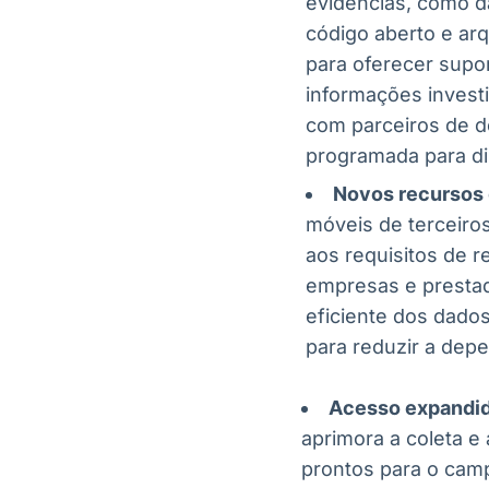
evidências, como d
código aberto e ar
para oferecer supo
informações invest
com parceiros de de
programada para dis
Novos recursos 
móveis de terceiros
aos requisitos de r
empresas e prestad
eficiente dos dados
para reduzir a dep
Acesso expandido
aprimora a coleta e 
prontos para o campo