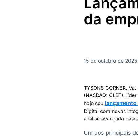
Lançam
OTC
Datafeed
Plataforma para
APIs para
da emp
negociação de
integração de
ativos
conteúdos e
Soluções de
dados
Tecnologia
Broadcast
Broadcast
Radar
Fundos
Monitoramento
A melhor
15 de outubro de 2025
inteligente de
plataforma para
notícias e
analisar fundos
conteúdos
de investimento
no Brasil
TYSONS CORNER, Va. e
(NASDAQ: CLBT), líder 
lançamento 
hoje seu
Digital com novas inte
análise avançada base
Um dos principais d