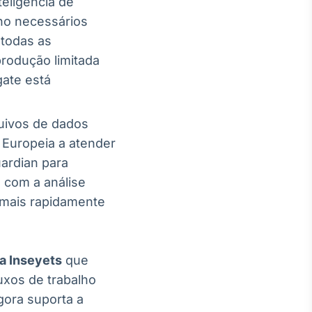
eligência de
lho necessários
 todas as
produção limitada
gate está
uivos de dados
 Europeia a atender
uardian para
 com a análise
s mais rapidamente
a Inseyets
que
luxos de trabalho
agora suporta a