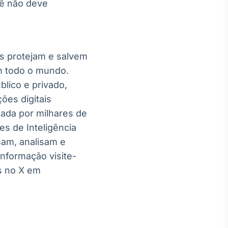
cê não deve
es protejam e salvem
m todo o mundo.
blico e privado,
ões digitais
izada por milhares de
s de Inteligência
sam, analisam e
nformação visite-
s no X em