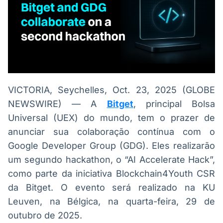
Broadcast
Broadcast
Radar
Fundos
Monitoramento
A melhor
inteligente de
plataforma para
notícias e
analisar fundos
conteúdos
de investimento
no Brasil
BroadFast
Gestão de
VICTORIA, Seychelles, Oct. 23, 2025 (GLOBE
Investimentos
Em breve
NEWSWIRE) — A
Bitget
, principal Bolsa
Em breve
Universal (UEX) do mundo, tem o prazer de
anunciar sua colaboração contínua com o
Google Developer Group (GDG). Eles realizarão
Crédito
um segundo hackathon, o “AI Accelerate Hack”,
Em breve
como parte da iniciativa Blockchain4Youth CSR
da Bitget. O evento será realizado na KU
Leuven, na Bélgica, na quarta-feira, 29 de
outubro de 2025.