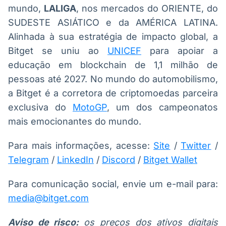
mundo,
LALIGA
, nos mercados do ORIENTE, do
SUDESTE ASIÁTICO e da AMÉRICA LATINA.
Alinhada à sua estratégia de impacto global, a
Bitget se uniu ao
UNICEF
para apoiar a
educação em blockchain de 1,1 milhão de
pessoas até 2027. No mundo do automobilismo,
a Bitget é a corretora de criptomoedas parceira
exclusiva do
MotoGP
, um dos campeonatos
mais emocionantes do mundo.
Para mais informações, acesse:
Site
/
Twitter
/
Telegram
/
LinkedIn
/
Discord
/
Bitget Wallet
Para comunicação social, envie um e-mail para:
media@bitget.com
Aviso de risco:
os preços dos ativos digitais