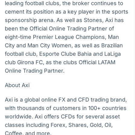
leading football clubs, the broker continues to
Broadcast
cement its position as a key player in the sports
Ticker
Cotações e
sponsorship arena. As well as Stones, Axi has
headlines de
been the Official Online Trading Partner of
notícias
eight-time Premier League Champions, Man
City and Man City Women, as well as Brazilian
Broadcast
football club, Esporte Clube Bahia and LaLiga
Widgets
club Girona FC, as the clubs Official LATAM
Componentes
para conteúdos e
Online Trading Partner.
funcionalidades
About Axi
Broadcast
Axi is a global online FX and CFD trading brand,
Wallboard
with thousands of customers in 100+ countries
Conteúdos e
dados para
worldwide. Axi offers CFDs for several asset
displays e telas
classes including Forex, Shares, Gold, Oil,
Coffee, and more.