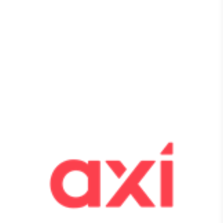
Tokenização
de ativos
Em breve
Crédito
Em breve