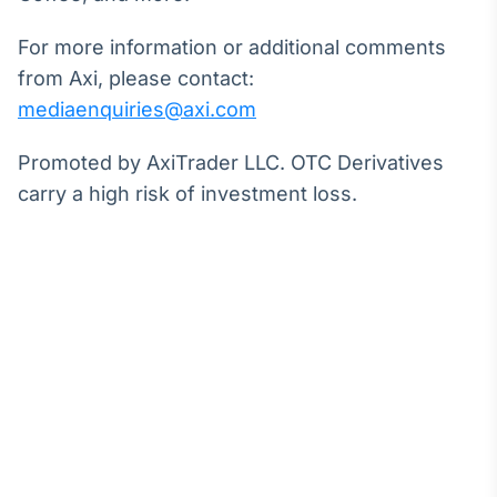
Broadcast
Curadoria
For more information or additional comments
Curadoria de
from Axi, please contact:
conteúdos
mediaenquiries@axi.com
noticiosos
Soluções de
Tecnologia
Promoted by AxiTrader LLC. OTC Derivatives
carry a high risk of investment loss.
Broadcast
Radar
Monitoramento
inteligente de
notícias e
conteúdos
Broadcast
Fundos
A melhor
plataforma para
analisar fundos
de investimento
no Brasil