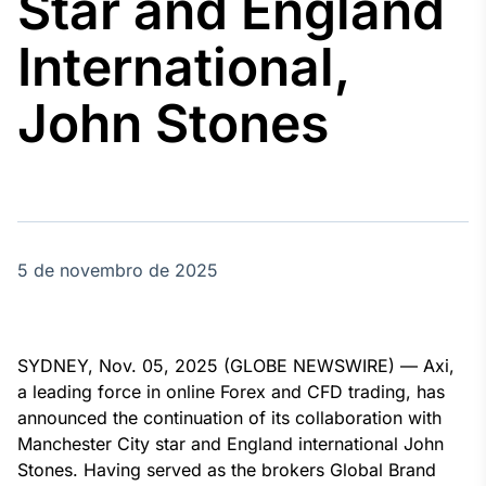
Star and England
Broadcast
Agro
International,
Tudo sobre o
agronegócio
John Stones
Broadcast
Político
Os bastidores da
política em
tempo real
5 de novembro de 2025
Broadcast
Energia
SYDNEY, Nov. 05, 2025 (GLOBE NEWSWIRE) — Axi,
O setor de
a leading force in online Forex and CFD trading, has
energia elétrica
announced the continuation of its collaboration with
no Brasil
Manchester City star and England international John
Stones. Having served as the brokers Global Brand