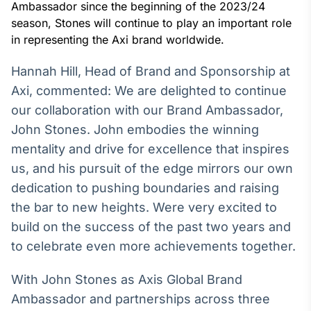
Broadcast
Ambassador since the beginning of the 2023/24
White Label
season, Stones will continue to play an important role
Plataforma para
in representing the Axi brand worldwide.
conteúdos
personalizados
Soluções de Dados
Hannah Hill, Head of Brand and Sponsorship at
e Conteúdos
Axi, commented: We are delighted to continue
our collaboration with our Brand Ambassador,
Broadcast
John Stones. John embodies the winning
OTC
Plataforma para
mentality and drive for excellence that inspires
negociação de
us, and his pursuit of the edge mirrors our own
ativos
dedication to pushing boundaries and raising
the bar to new heights. Were very excited to
Broadcast
build on the success of the past two years and
Datafeed
to celebrate even more achievements together.
APIs para
integração de
conteúdos e
With John Stones as Axis Global Brand
dados
Ambassador and partnerships across three