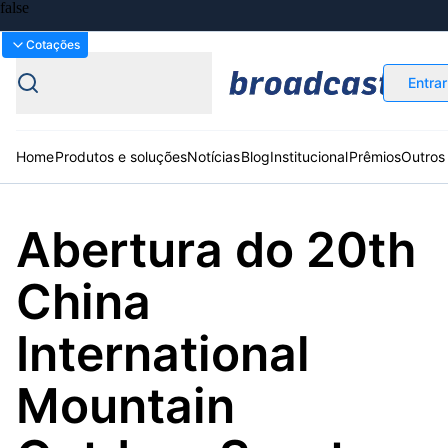
Bolsas
Gráficos
Moedas
Commoditie
Cotações
Entrar
Home
Produtos e soluções
Notícias
Blog
Institucional
Prêmios
Outros
Abertura do 20th
Plataformas
Broadcast
Prêmio Broadcast
Agências de
Prêmio Broadcast
Prêmio B
China
Sobre nós
Releases Broadcast
Releases
Branded 
comunicação
Analistas
Empresas
Proje
Broadcast+
Broadcast
Agro
O mercado
International
financeiro em
Tudo sobre o
tempo real
agronegócio
Mountain