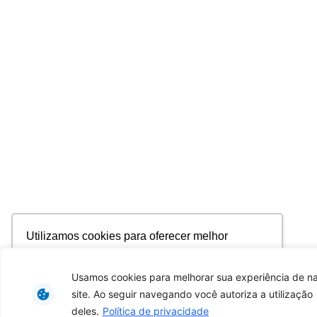
Utilizamos cookies para oferecer melhor
experiência, melhorar o desempenho, analisar
como você interage em nosso site e
Usamos cookies para melhorar sua experiência de 
personalizar conteúdo. Ao utilizar este site, você
site. Ao seguir navegando você autoriza a utilização
concorda com o uso de cookies.
Saiba mais
deles.
Política de privacidade