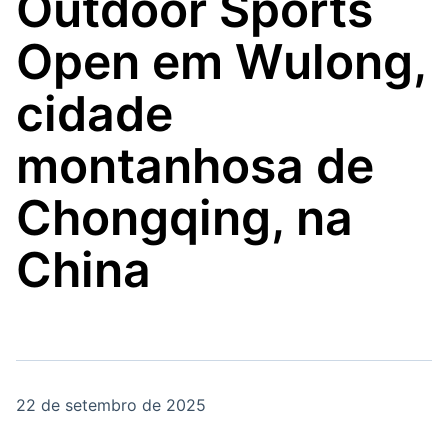
Outdoor Sports
Broadcast
Broadcast
Energia
White Label
Open em Wulong,
O setor de
Plataforma para
energia elétrica
conteúdos
no Brasil
personalizados
cidade
Soluções de Dados
e Conteúdos
montanhosa de
Broadcast
Broadcast
OTC
Datafeed
Chongqing, na
Plataforma para
APIs para
negociação de
integração de
ativos
conteúdos e
China
dados
Broadcast
Broadcast
Widgets
Wallboard
Componentes
Conteúdos e
para conteúdos e
dados para
funcionalidades
displays e telas
Soluções de
22 de setembro de 2025
Tecnologia