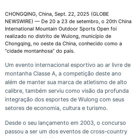
Broadcast
Broadcast
Radar
Fundos
CHONGQING, China, Sept. 22, 2025 (GLOBE
NEWSWIRE) — De 20 a 23 de setembro, o 20th China
Monitoramento
A melhor
inteligente de
plataforma para
International Mountain Outdoor Sports Open foi
notícias e
analisar fundos
realizado no distrito de Wulong, município de
conteúdos
de investimento
Chongqing, no oeste da China, conhecido como a
no Brasil
“cidade montanhosa” do país.
BroadFast
Gestão de
Investimentos
Em breve
Um evento internacional esportivo ao ar livre de
Em breve
montanha Classe A, a competição deste ano
além de manter sua marca de atletismo de alto
calibre, também serviu como visão da profunda
Crédito
integração dos esportes de Wulong com seus
Em breve
setores de economia, cultura e turismo.
Desde o seu lançamento em 2003, o concurso
passou a ser um dos eventos de cross-country