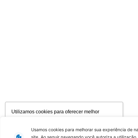
Utilizamos cookies para oferecer melhor
experiência, melhorar o desempenho, analisar
como você interage em nosso site e
Usamos cookies para melhorar sua experiência de 
personalizar conteúdo. Ao utilizar este site, você
site. Ao seguir navegando você autoriza a utilização