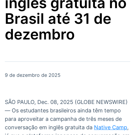
inglês gratuita no
Broadcast
Broadcast
Energia
White Label
Brasil até 31 de
O setor de
Plataforma para
energia elétrica
conteúdos
no Brasil
personalizados
dezembro
Soluções de Dados
e Conteúdos
Broadcast
Broadcast
OTC
Datafeed
Plataforma para
APIs para
negociação de
integração de
ativos
conteúdos e
9 de dezembro de 2025
dados
Broadcast
Broadcast
Widgets
Wallboard
SÃO PAULO, Dec. 08, 2025 (GLOBE NEWSWIRE)
Componentes
Conteúdos e
— Os estudantes brasileiros ainda têm tempo
para conteúdos e
dados para
para aproveitar a campanha de três meses de
funcionalidades
displays e telas
Soluções de
conversação em inglês gratuita da
Native Camp
,
Tecnologia