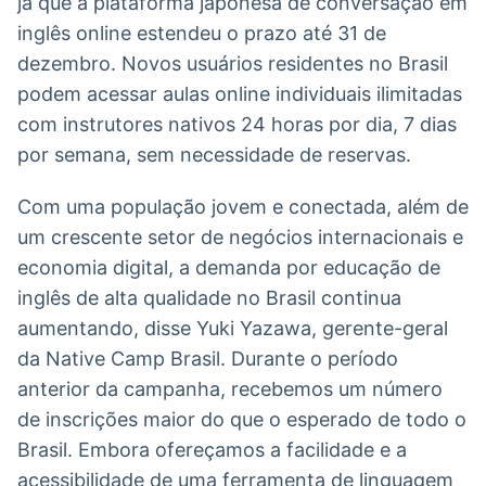
já que a plataforma japonesa de conversação em
Broadcast
Broadcast
inglês online estendeu o prazo até 31 de
Radar
Fundos
dezembro. Novos usuários residentes no Brasil
Monitoramento
A melhor
podem acessar aulas online individuais ilimitadas
inteligente de
plataforma para
notícias e
analisar fundos
com instrutores nativos 24 horas por dia, 7 dias
conteúdos
de investimento
por semana, sem necessidade de reservas.
no Brasil
BroadFast
Gestão de
Com uma população jovem e conectada, além de
Investimentos
Em breve
um crescente setor de negócios internacionais e
Em breve
economia digital, a demanda por educação de
inglês de alta qualidade no Brasil continua
aumentando, disse Yuki Yazawa, gerente-geral
Crédito
da Native Camp Brasil. Durante o período
Em breve
anterior da campanha, recebemos um número
de inscrições maior do que o esperado de todo o
Brasil. Embora ofereçamos a facilidade e a
acessibilidade de uma ferramenta de linguagem