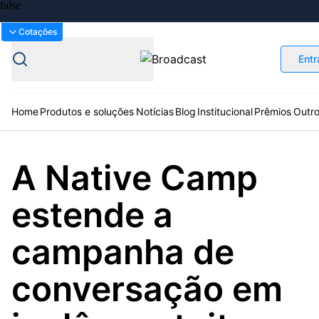
Bolsas
Gráficos
Moedas
Commoditie
Cotações
Entr
Home
Produtos e soluções
Notícias
Blog
Institucional
Prêmios
Outr
A Native Camp
Plataformas
Broadcast
Prêmio Broadcast
Agências de
Prêmio Broadcast
Prêmio B
estende a
Sobre nós
Releases Broadcast
Releases
Branded 
comunicação
Analistas
Empresas
Proje
Broadcast+
Broadcast
Agro
O mercado
campanha de
financeiro em
Tudo sobre o
tempo real
agronegócio
conversação em