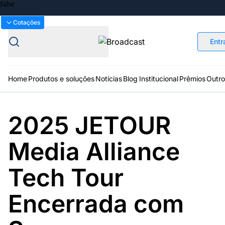
Bolsas
Gráficos
Moedas
Commoditie
Cotações
Entr
Home
Produtos e soluções
Notícias
Blog
Institucional
Prêmios
Outro
2025 JETOUR
Plataformas
Broadcast
Prêmio Broadcast
Agências de
Prêmio Broadcast
Prêmio B
Media Alliance
Sobre nós
Releases Broadcast
Releases
Branded 
comunicação
Analistas
Empresas
Proje
Broadcast+
Broadcast
Agro
O mercado
Tech Tour
financeiro em
Tudo sobre o
tempo real
agronegócio
Encerrada com