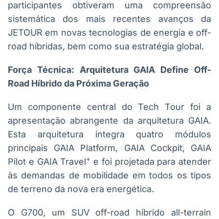
participantes obtiveram uma compreensão
Broadcast
Broadcast
sistemática dos mais recentes avanços da
Radar
Fundos
JETOUR em novas tecnologias de energia e off-
Monitoramento
A melhor
inteligente de
plataforma para
road híbridas, bem como sua estratégia global.
notícias e
analisar fundos
conteúdos
de investimento
Força Técnica: Arquitetura GAIA Define Off-
no Brasil
Road Híbrido da Próxima Geração
BroadFast
Gestão de
Investimentos
Em breve
Um componente central do Tech Tour foi a
Em breve
apresentação abrangente da arquitetura GAIA.
Esta arquitetura integra quatro módulos
principais GAIA Platform, GAIA Cockpit, GAIA
Crédito
+
Pilot e GAIA Travel
e foi projetada para atender
Em breve
às demandas de mobilidade em todos os tipos
de terreno da nova era energética.
O G700, um SUV off-road híbrido all-terrain