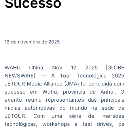
Sucesso
Broadcast
Broadcast
Energia
White Label
O setor de
Plataforma para
energia elétrica
conteúdos
no Brasil
personalizados
Soluções de Dados
e Conteúdos
12 de novembro de 2025
Broadcast
Broadcast
OTC
Datafeed
Plataforma para
APIs para
negociação de
integração de
WAHU, China, Nov. 12, 2025 (GLOBE
ativos
conteúdos e
NEWSWIRE) — A Tour Tecnológica 2025
dados
JETOUR Media Alliance (JMA) foi concluída com
Broadcast
Broadcast
sucesso em Wuhu, província de Anhui. O
Widgets
Wallboard
evento reuniu representantes das principais
Componentes
Conteúdos e
mídias automotivas do mundo na sede da
para conteúdos e
dados para
funcionalidades
displays e telas
JETOUR. Com uma série de imersões
Soluções de
tecnológicas, workshops e test drives, os
Tecnologia