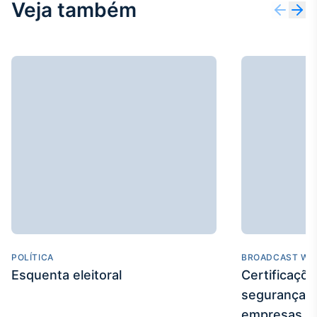
Veja também
IA
Em breve
BroadFast
Em breve
Gestão de
Investimentos
POLÍTICA
BROADCAST WE
Em breve
Esquenta eleitoral
Certificaçõ
segurança e
empresas