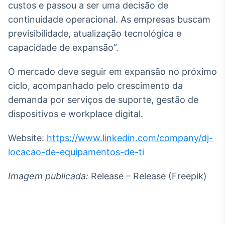
custos e passou a ser uma decisão de
Broadcast
continuidade operacional. As empresas buscam
Curadoria
previsibilidade, atualização tecnológica e
Curadoria de
conteúdos
capacidade de expansão”.
noticiosos
Soluções de
Tecnologia
O mercado deve seguir em expansão no próximo
ciclo, acompanhado pelo crescimento da
Broadcast
demanda por serviços de suporte, gestão de
Radar
Monitoramento
dispositivos e workplace digital.
inteligente de
notícias e
Website:
https://www.linkedin.com/company/dj-
conteúdos
locacao-de-equipamentos-de-ti
Broadcast
Fundos
Imagem publicada:
Release – Release (Freepik)
A melhor
plataforma para
analisar fundos
de investimento
no Brasil