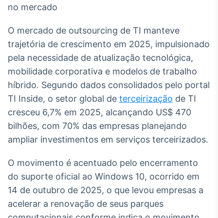
Broadcast
White Label
Plataforma para
O mercado de outsourcing de TI manteve
conteúdos
trajetória de crescimento em 2025, impulsionado
personalizados
Soluções de Dados
pela necessidade de atualização tecnológica,
e Conteúdos
mobilidade corporativa e modelos de trabalho
Broadcast
híbrido. Segundo dados consolidados pelo portal
OTC
TI Inside, o setor global de
terceirização
de TI
Plataforma para
cresceu 6,7% em 2025, alcançando US$ 470
negociação de
ativos
bilhões, com 70% das empresas planejando
ampliar investimentos em serviços terceirizados.
Broadcast
O movimento é acentuado pelo encerramento
Datafeed
do suporte oficial ao Windows 10, ocorrido em
APIs para
integração de
14 de outubro de 2025, o que levou empresas a
conteúdos e
dados
acelerar a renovação de seus parques
computacionais conforme indica o movimento