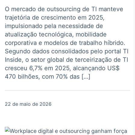
Broadcast
Agro
O mercado de outsourcing de TI manteve
Tudo sobre o
trajetória de crescimento em 2025,
agronegócio
impulsionado pela necessidade de
atualização tecnológica, mobilidade
corporativa e modelos de trabalho híbrido.
Broadcast
Segundo dados consolidados pelo portal TI
Político
Inside, o setor global de terceirização de TI
Os bastidores da
política em tempo
cresceu 6,7% em 2025, alcançando US$
real
470 bilhões, com 70% das […]
Broadcast
Energia
22 de maio de 2026
O setor de
energia elétrica
no Brasil