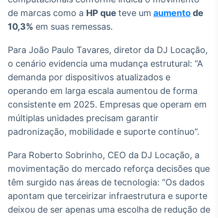
Broadcast
de marcas como a
HP que
teve um
aumento
de
Ticker
10,3%
em suas remessas.
Cotações e
headlines de
notícias
Para João Paulo Tavares, diretor da DJ Locação,
o cenário evidencia uma mudança estrutural: “A
demanda por dispositivos atualizados e
Broadcast
operando em larga escala aumentou de forma
Widgets
consistente em 2025. Empresas que operam em
Componentes
para conteúdos e
múltiplas unidades precisam garantir
funcionalidades
padronização, mobilidade e suporte contínuo”.
Broadcast
Para Roberto Sobrinho, CEO da DJ Locação, a
Wallboard
movimentação do mercado reforça decisões que
Conteúdos e
têm surgido nas áreas de tecnologia: “Os dados
dados para
displays e telas
apontam que terceirizar infraestrutura e suporte
deixou de ser apenas uma escolha de redução de