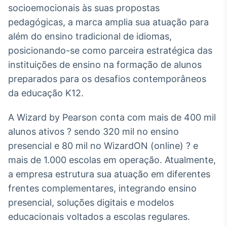
Broadcast
socioemocionais às suas propostas
Ticker
pedagógicas, a marca amplia sua atuação para
Cotações e
além do ensino tradicional de idiomas,
headlines de
posicionando-se como parceira estratégica das
notícias
instituições de ensino na formação de alunos
preparados para os desafios contemporâneos
Broadcast
da educação K12.
Widgets
Componentes
A Wizard by Pearson conta com mais de 400 mil
para conteúdos e
funcionalidades
alunos ativos ? sendo 320 mil no ensino
presencial e 80 mil no WizardON (online) ? e
Broadcast
mais de 1.000 escolas em operação. Atualmente,
Wallboard
a empresa estrutura sua atuação em diferentes
Conteúdos e
frentes complementares, integrando ensino
dados para
presencial, soluções digitais e modelos
displays e telas
educacionais voltados a escolas regulares.