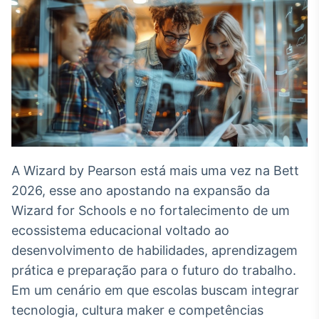
Broadcast
White Label
Plataforma para
conteúdos
personalizados
Soluções de Dados
e Conteúdos
Broadcast
OTC
Plataforma para
negociação de
A Wizard by Pearson está mais uma vez na Bett
ativos
2026, esse ano apostando na expansão da
Wizard for Schools e no fortalecimento de um
Broadcast
ecossistema educacional voltado ao
Datafeed
desenvolvimento de habilidades, aprendizagem
APIs para
prática e preparação para o futuro do trabalho.
integração de
conteúdos e
Em um cenário em que escolas buscam integrar
dados
tecnologia, cultura maker e competências