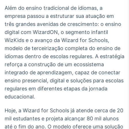
Broadcast
Além do ensino tradicional de idiomas, a
Curadoria
empresa passou a estruturar sua atuação em
Curadoria de
três grandes avenidas de crescimento: o ensino
conteúdos
noticiosos
Soluções de
digital com WizardON, o segmento infantil
Tecnologia
WizKids e o avanço da Wizard for Schools,
modelo de terceirização completa do ensino de
Broadcast
idiomas dentro de escolas regulares. A estratégia
Radar
reforça a construção de um ecossistema
Monitoramento
inteligente de
integrado de aprendizagem, capaz de conectar
notícias e
conteúdos
ensino presencial, digital e soluções para escolas
regulares em diferentes etapas da jornada
Broadcast
educacional.
Fundos
A melhor
Hoje, a Wizard for Schools já atende cerca de 20
plataforma para
analisar fundos
mil estudantes e projeta alcançar 80 mil alunos
de investimento
até o fim do ano. O modelo oferece uma solução
no Brasil