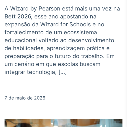
Broadcast
Agro
A Wizard by Pearson está mais uma vez na
Tudo sobre o
Bett 2026, esse ano apostando na
agronegócio
expansão da Wizard for Schools e no
fortalecimento de um ecossistema
educacional voltado ao desenvolvimento
Broadcast
de habilidades, aprendizagem prática e
Político
preparação para o futuro do trabalho. Em
Os bastidores da
política em tempo
um cenário em que escolas buscam
real
integrar tecnologia, […]
Broadcast
Energia
7 de maio de 2026
O setor de
energia elétrica
no Brasil