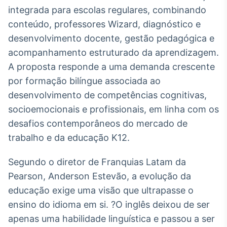
integrada para escolas regulares, combinando
IA
conteúdo, professores Wizard, diagnóstico e
Em breve
desenvolvimento docente, gestão pedagógica e
acompanhamento estruturado da aprendizagem.
A proposta responde a uma demanda crescente
por formação bilíngue associada ao
BroadFast
desenvolvimento de competências cognitivas,
Em breve
socioemocionais e profissionais, em linha com os
desafios contemporâneos do mercado de
trabalho e da educação K12.
Segundo o diretor de Franquias Latam da
Gestão de
Pearson, Anderson Estevão, a evolução da
Investimentos
educação exige uma visão que ultrapasse o
Em breve
ensino do idioma em si. ?O inglês deixou de ser
apenas uma habilidade linguística e passou a ser