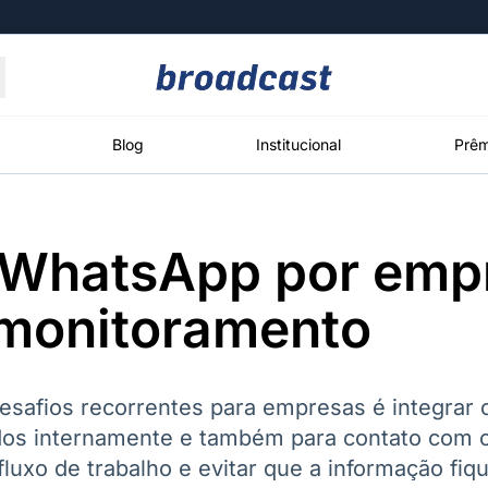
Moedas
Commodities
Blog
Institucional
Prêm
 WhatsApp por emp
roadcast
Content
ções
Broadcast
Broadcast
Broadcast
 monitoramento
Político
Energia
White Label
Os bastidores da
O setor de
Plataforma para
política em
energia elétrica
conteúdos
tempo real
no Brasil
personalizados
safios recorrentes para empresas é integrar 
s internamente e também para contato com os 
luxo de trabalho e evitar que a informação fi
Broadcast
Broadcast
Broadcast
Broadcast