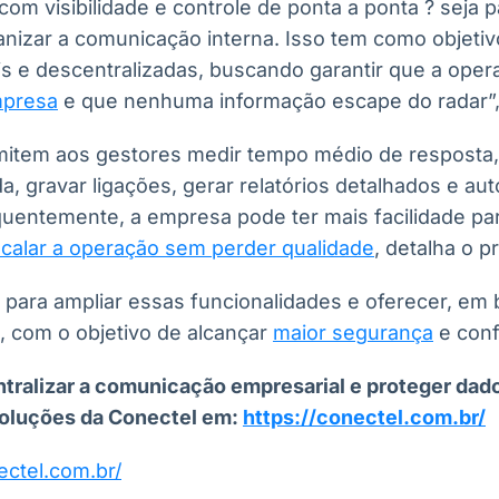
om visibilidade e controle de ponta a ponta ? seja p
anizar a comunicação interna. Isso tem como objetiv
s e descentralizadas, buscando garantir que a opera
mpresa
e que nenhuma informação escape do radar”,
item aos gestores medir tempo médio de resposta,
a, gravar ligações, gerar relatórios detalhados e au
entemente, a empresa pode ter mais facilidade pa
calar a operação sem perder qualidade
, detalha o pr
 para ampliar essas funcionalidades e oferecer, em 
, com o objetivo de alcançar
maior segurança
e conf
tralizar a comunicação empresarial e proteger dado
soluções da Conectel em:
https://conectel.com.br/
ectel.com.br/