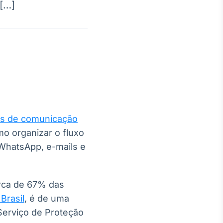
[…]
Crédito
Em breve
ais de comunicação
o organizar o fluxo
 WhatsApp, e-mails e
erca de 67% das
Brasil
, é de uma
Serviço de Proteção