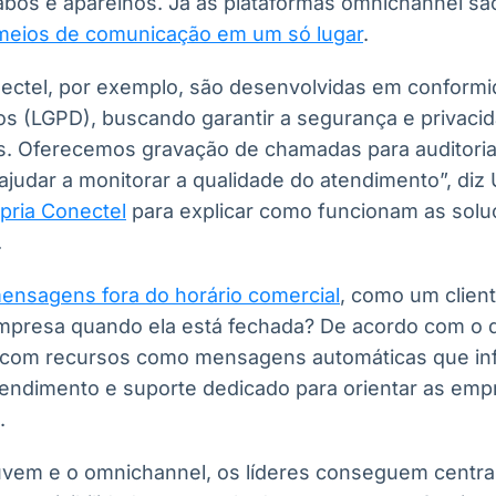
cabos e aparelhos. Já as plataformas omnichannel s
meios de comunicação em um só lugar
.
ectel, por exemplo, são desenvolvidas em conformi
s (LGPD), buscando garantir a segurança e privaci
s. Oferecemos gravação de chamadas para auditori
 ajudar a monitorar a qualidade do atendimento”, diz
pria Conectel
para explicar como funcionam as solu
.
ensagens fora do horário comercial
, como um clien
resa quando ela está fechada? De acordo com o di
a com recursos como mensagens automáticas que in
tendimento e suporte dedicado para orientar as emp
.
em e o omnichannel, os líderes conseguem central