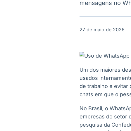
mensagens no Wha
OTC
Datafeed
Plataforma para
APIs para
negociação de
integração de
ativos
conteúdos e
Soluções de
dados
27 de maio de 2026
Tecnologia
Broadcast
Broadcast
Radar
Fundos
Monitoramento
A melhor
inteligente de
plataforma para
notícias e
analisar fundos
Um dos maiores des
conteúdos
de investimento
usados internamente
no Brasil
de trabalho e evita
chats em que o pess
No Brasil, o WhatsA
empresas do setor d
pesquisa da Confede