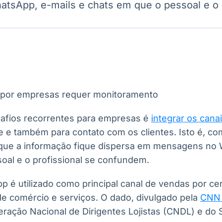
tsApp, e-mails e chats em que o pessoal e o 
Ticker
Widgets
Wallboard
Curadoria
Cotações e
Componentes
Conteúdos e
Curadoria de
headlines de
para conteúdos e
dados para
conteúdos
notícias
funcionalidades
displays e telas
noticiosos
IA
BroadFast
Gestão de
Tokenização
Investimentos
de ativos
Em breve
Em breve
Em breve
Em breve
afios recorrentes para empresas é
integrar os can
 e também para contato com os clientes. Isto é, com
r que a informação fique dispersa em mensagens no
oal e o profissional se confundem.
pp é utilizado como principal canal de vendas por c
e comércio e serviços. O dado, divulgado pela
CNN 
ração Nacional de Dirigentes Lojistas (CNDL) e do 