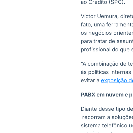
ao Crédito (SPC).
Victor Uemura, dire
fato, uma ferrament
os negócios orient
para tratar de assu
profissional do que 
“A combinação de te
às políticas interna
evitar a
exposição d
PABX em nuvem e p
Diante desse tipo d
recorram a soluçõ
sistema telefônico 