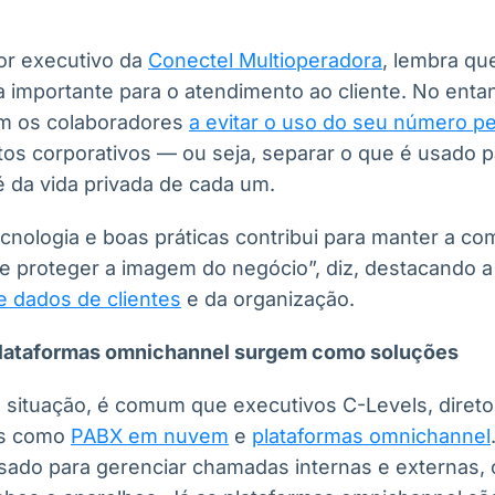
tor executivo da
Conectel Multioperadora
, lembra qu
a importante para o atendimento ao cliente. No ent
em os colaboradores
a evitar o uso do seu número p
ntos corporativos — ou seja, separar o que é usado
é da vida privada de cada um.
cnologia e boas práticas contribui para manter a co
s e proteger a imagem do negócio”, diz, destacando 
e dados de clientes
e da organização.
lataformas omnichannel surgem como soluções
e situação, é comum que executivos C-Levels, diret
es como
PABX em nuvem
e
plataformas omnichannel
usado para gerenciar chamadas internas e externas