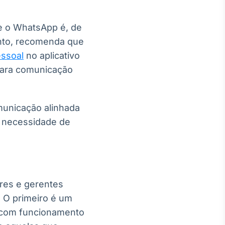
e o WhatsApp é, de
anto, recomenda que
essoal
no aplicativo
 para comunicação
municação alinhada
a necessidade de
ores e gerentes
. O primeiro é um
, com funcionamento