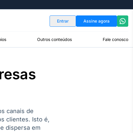
Indicadores
Conversor de Moedas
Entrar
Assine agora
ios
Outros conteúdos
Fale conosco
resas
os canais de
clientes. Isto é,
que dispersa em