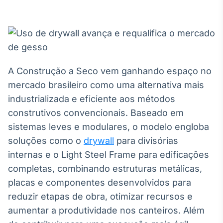
Broadcast
White Label
Plataforma para
conteúdos
personalizados
Soluções de Dados
e Conteúdos
A Construção a Seco vem ganhando espaço no
Broadcast
mercado brasileiro como uma alternativa mais
OTC
industrializada e eficiente aos métodos
Plataforma para
construtivos convencionais. Baseado em
negociação de
ativos
sistemas leves e modulares, o modelo engloba
soluções como o
drywall
para divisórias
internas e o Light Steel Frame para edificações
Broadcast
Datafeed
completas, combinando estruturas metálicas,
APIs para
placas e componentes desenvolvidos para
integração de
reduzir etapas de obra, otimizar recursos e
conteúdos e
dados
aumentar a produtividade nos canteiros. Além