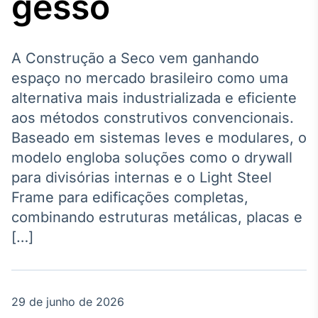
gesso
Broadcast
Agro
Tudo sobre o
agronegócio
A Construção a Seco vem ganhando
espaço no mercado brasileiro como uma
alternativa mais industrializada e eficiente
Broadcast
aos métodos construtivos convencionais.
Político
Baseado em sistemas leves e modulares, o
Os bastidores da
modelo engloba soluções como o drywall
política em
tempo real
para divisórias internas e o Light Steel
Frame para edificações completas,
Broadcast
combinando estruturas metálicas, placas e
Energia
[…]
O setor de
energia elétrica
no Brasil
29 de junho de 2026