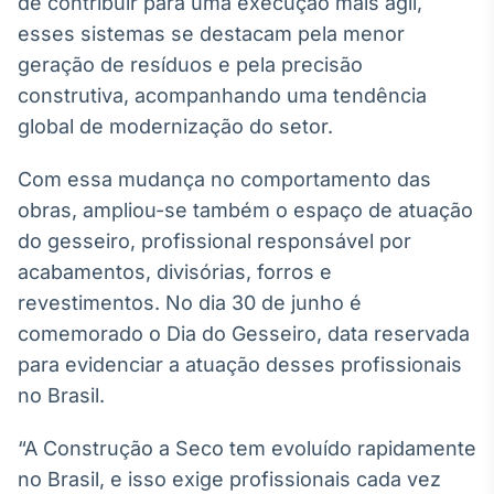
de contribuir para uma execução mais ágil,
Broadcast
esses sistemas se destacam pela menor
Ticker
geração de resíduos e pela precisão
Cotações e
headlines de
construtiva, acompanhando uma tendência
notícias
global de modernização do setor.
Com essa mudança no comportamento das
Broadcast
Widgets
obras, ampliou-se também o espaço de atuação
Componentes
do gesseiro, profissional responsável por
para conteúdos e
acabamentos, divisórias, forros e
funcionalidades
revestimentos. No dia 30 de junho é
comemorado o Dia do Gesseiro, data reservada
Broadcast
para evidenciar a atuação desses profissionais
Wallboard
no Brasil.
Conteúdos e
dados para
displays e telas
“A Construção a Seco tem evoluído rapidamente
no Brasil, e isso exige profissionais cada vez