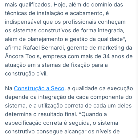
mais qualificados. Hoje, além do domínio das
Broadcast
Curadoria
técnicas de instalação e acabamento, é
Curadoria de
indispensável que os profissionais conheçam
conteúdos
os sistemas construtivos de forma integrada,
noticiosos
Soluções de
além de planejamento e gestão da qualidade”,
Tecnologia
afirma Rafael Bernardi, gerente de marketing da
Broadcast
Âncora Tools, empresa com mais de 34 anos de
Radar
atuação em sistemas de fixação para a
Monitoramento
construção civil.
inteligente de
notícias e
conteúdos
Na
Construção a Seco
, a qualidade da execução
depende da integração de cada componente do
Broadcast
sistema, e a utilização correta de cada um deles
Fundos
determina o resultado final. “Quando a
A melhor
plataforma para
especificação correta é seguida, o sistema
analisar fundos
construtivo consegue alcançar os níveis de
de investimento
no Brasil