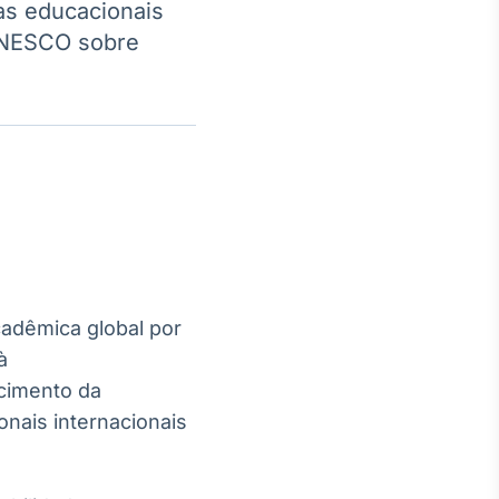
as educacionais
 UNESCO sobre
Crédito
Em breve
cadêmica global por
à
cimento da
nais internacionais