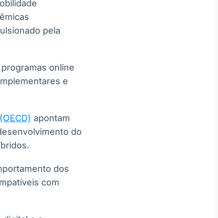
obilidade
dêmicas
ulsionado pela
m programas online
complementares e
 (OECD)
apontam
 desenvolvimento do
bridos.
mportamento dos
ompatíveis com