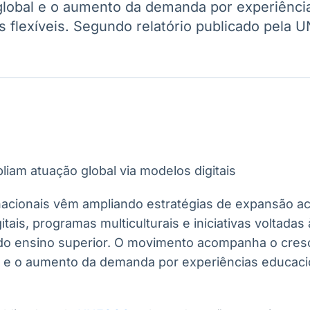
global e o aumento da demanda por experiênci
Ticker
Widgets
Wallboard
Curadoria
is flexíveis. Segundo relatório publicado pela
Cotações e
Componentes
Conteúdos e
Curadoria de
headlines de
para conteúdos e
dados para
conteúdos
notícias
funcionalidades
displays e telas
noticiosos
IA
BroadFast
Gestão de
Tokenização
Investimentos
de ativos
Em breve
Em breve
Em breve
Em breve
nacionais vêm ampliando estratégias de expansão a
tais, programas multiculturais e iniciativas voltadas 
 do ensino superior. O movimento acompanha o cres
l e o aumento da demanda por experiências educacio