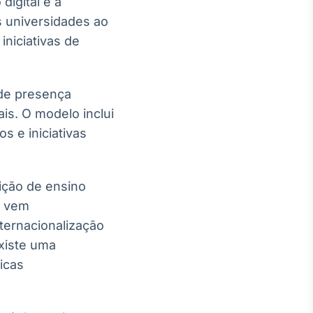
digital e a
s universidades ao
niciativas de
 de presença
is. O modelo inclui
s e iniciativas
ição de ensino
r vem
ternacionalização
xiste uma
icas