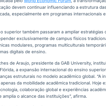
licada pelo
World Economic Forum
, a transformação 
cação devem continuar influenciando a estrutura da
cada, especialmente em programas internacionais e i
ino superior também passaram a ampliar estratégias
epender exclusivamente de campus físicos tradiciona
cas modulares, programas multiculturais temporário
rmas digitais de ensino.
es de Araujo, presidente da GAB University, institu
Flórida, a expansão internacional do ensino superio
as estruturais no modelo acadêmico global. “A in
apenas da mobilidade acadêmica tradicional. Hoje e
cnologia, colaboração global e experiências acadêm
mplia o alcance das instituições”, afirma.