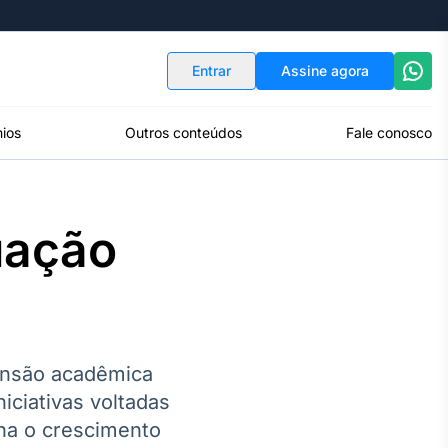
Indicadores
Conversor de Moedas
Entrar
Assine agora
ios
Outros conteúdos
Fale conosco
uação
ansão acadêmica
iciativas voltadas
ha o crescimento