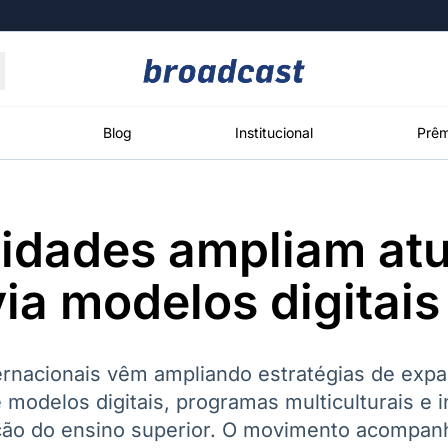
Moedas
Commodities
Blog
Institucional
Prêm
sidades ampliam at
roadcast
Content
ções
Broadcast
Broadcast
Broadcast
via modelos digitais
Político
Energia
White Label
Os bastidores da
O setor de
Plataforma para
política em
energia elétrica
conteúdos
tempo real
no Brasil
personalizados
ernacionais vêm ampliando estratégias de exp
 modelos digitais, programas multiculturais e in
ação do ensino superior. O movimento acompan
Broadcast
Broadcast
Broadcast
Broadcast