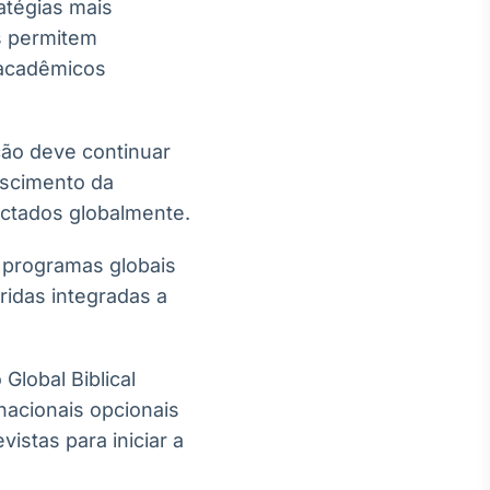
atégias mais
is permitem
s acadêmicos
ão deve continuar
escimento da
ectados globalmente.
 programas globais
ridas integradas a
lobal Biblical
rnacionais opcionais
istas para iniciar a