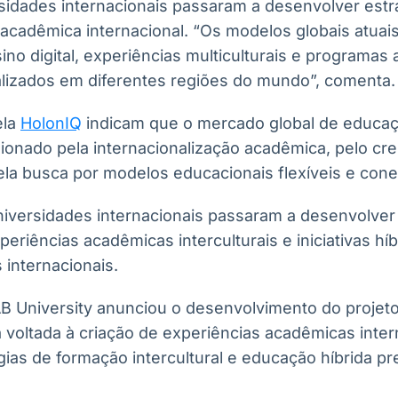
sidades internacionais passaram a desenvolver estr
o acadêmica internacional. “Os modelos globais atua
ino digital, experiências multiculturais e programa
lizados em diferentes regiões do mundo”, comenta.
ela
HolonIQ
indicam que o mercado global de educaç
onado pela internacionalização acadêmica, pelo cr
pela busca por modelos educacionais flexíveis e con
niversidades internacionais passaram a desenvolver
riências acadêmicas interculturais e iniciativas híb
 internacionais.
 University anunciou o desenvolvimento do projeto G
va voltada à criação de experiências acadêmicas inte
gias de formação intercultural e educação híbrida prev