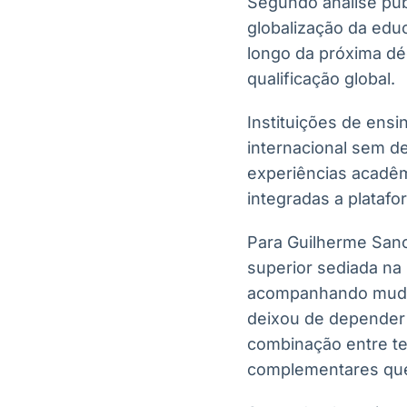
Segundo análise pub
globalização da edu
longo da próxima dé
qualificação global.
Instituições de ens
internacional sem d
experiências acadêmi
integradas a platafo
Para Guilherme Sanch
superior sediada na 
acompanhando mudanç
deixou de depender 
combinação entre te
complementares que a