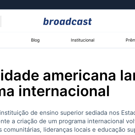
Moedas
Commodities
Blog
Institucional
Prêm
idade americana l
roadcast
Content
ções
Broadcast
Broadcast
Broadcast
a internacional
Político
Energia
White Label
Os bastidores da
O setor de
Plataforma para
política em tempo
energia elétrica
conteúdos
real
no Brasil
personalizados
instituição de ensino superior sediada nos Est
ente a criação de um programa internacional vo
 comunitárias, lideranças locais e educação sup
Broadcast
Broadcast
Broadcast
Broadcast