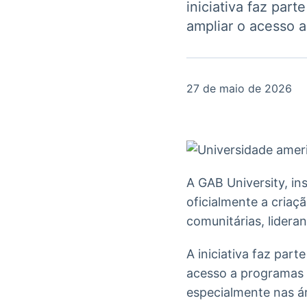
iniciativa faz par
OTC
Datafeed
Plataforma para
ampliar o acesso 
APIs para
negociação de
integração de
ativos
conteúdos e
Soluções de
dados
Tecnologia
27 de maio de 2026
Broadcast
Broadcast
Radar
Fundos
Monitoramento
A melhor
inteligente de
plataforma para
notícias e
analisar fundos
conteúdos
de investimento
A GAB University, in
no Brasil
oficialmente a cria
comunitárias, lidera
A iniciativa faz part
acesso a programas 
especialmente nas á