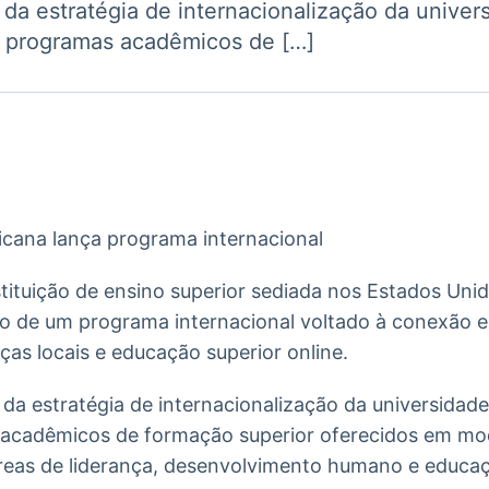
te da estratégia de internacionalização da unive
Ticker
Widgets
Wallboard
Curadoria
a programas acadêmicos de […]
Cotações e
Componentes
Conteúdos e
Curadoria de
headlines de
para conteúdos e
dados para
conteúdos
notícias
funcionalidades
displays e telas
noticiosos
IA
BroadFast
Gestão de
Tokenização
Investimentos
de ativos
Em breve
Em breve
Em breve
Em breve
stituição de ensino superior sediada nos Estados Uni
ção de um programa internacional voltado à conexão 
nças locais e educação superior online.
e da estratégia de internacionalização da universidad
acadêmicos de formação superior oferecidos em mod
reas de liderança, desenvolvimento humano e educaç