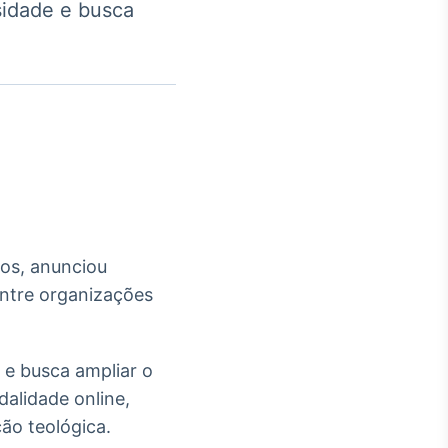
rsidade e busca
Crédito
Em breve
dos, anunciou
entre organizações
e e busca ampliar o
alidade online,
ão teológica.