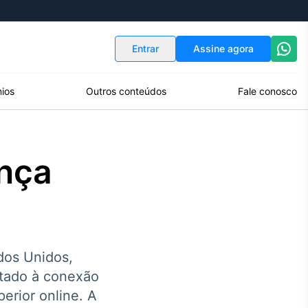
Indicadores
Conversor de Moedas
Entrar
Assine agora
ios
Outros conteúdos
Fale conosco
ança
ados Unidos,
ltado à conexão
erior online. A