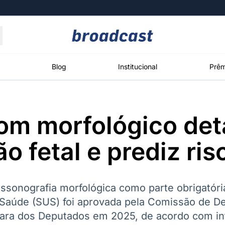
Moedas
Commodities
Blog
Institucional
Prêm
om morfológico det
roadcast
Content
ções
Broadcast
Broadcast
Broadcast
o fetal e prediz ris
Político
Energia
White Label
Os bastidores da
O setor de
Plataforma para
política em
energia elétrica
conteúdos
tempo real
no Brasil
personalizados
assonografia morfológica como parte obrigatóri
Saúde (SUS) foi aprovada pela Comissão de De
ara dos Deputados em 2025, de acordo com i
Broadcast
Broadcast
Broadcast
Broadcast