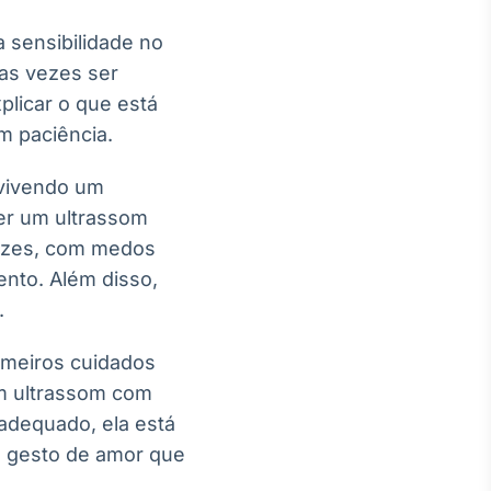
a sensibilidade no
as vezes ser
plicar o que está
m paciência.
 vivendo um
zer um ultrassom
vezes, com medos
nto. Além disso,
.
imeiros cuidados
m ultrassom com
adequado, ela está
m gesto de amor que