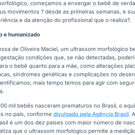
morfológico, começamos a enxergar o bebê de verda
eus movimentos ? desde as primeiras semanas, e su
iência e da atenção do profissional que o realiza?.
o e humanizado
ssa de Oliveira Maciel, um ultrassom morfológico b
 a gestação condições que, se não detectadas, poder
para o bebê quanto para a mãe, como alterações plac
cas, síndromes genéticas e complicações no desenv
entificamos, mais tempo temos para agir com segur
a.
00 mil bebês nasceram prematuros no Brasil, o equ
s no país, conforme
divulgado pela Agência Brasil
. 
rasil é um dos dez países com maior número de na
atiza que o ultrassom morfológico permite a medição