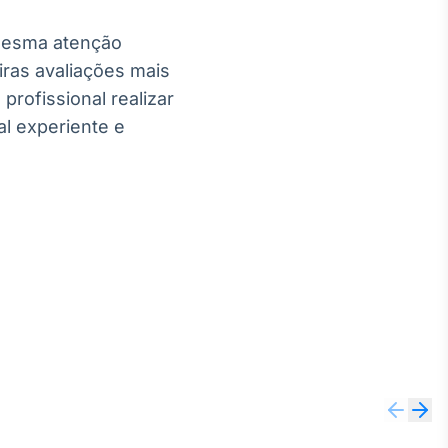
 mesma atenção
iras avaliações mais
rofissional realizar
l experiente e