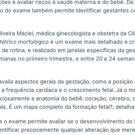
ações e avaliar riscos à saúde materna e do bebê. D
ção do exame também permite identificar gestantes c
iveira Maciel, médica ginecologista e obstetra da Clí
tétrico morfológico é um exame mais detalhado e cr
 de rotina, e realizado em janelas específicas da g
 semanas no primeiro trimestre, e entre 20 e 24 sem
avalia aspectos gerais da gestação, como a posição
, a frequência cardíaca e o crescimento fetal. Já o 
uciosamente a anatomia do bebê: coração, cérebro, co
s. É um mapa completo da formação fetal?, detalha a
e o exame permite avaliar se o desenvolvimento do 
ntificar precocemente qualquer alteração que mere