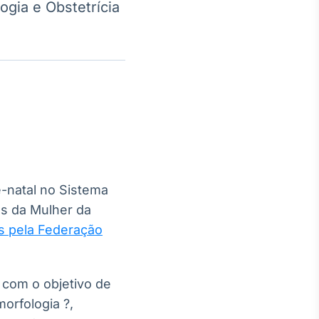
ogia e Obstetrícia
Crédito
Em breve
é-natal no Sistema
os da Mulher da
s pela Federação
 com o objetivo de
orfologia ?,