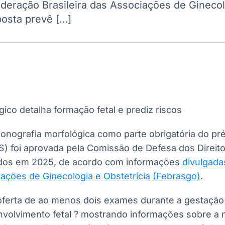
deração Brasileira das Associações de Ginecol
Ticker
Widgets
Wallboard
Curadoria
posta prevê […]
Cotações e
Componentes
Conteúdos e
Curadoria de
headlines de
para conteúdos e
dados para
conteúdos
notícias
funcionalidades
displays e telas
noticiosos
IA
BroadFast
Gestão de
Tokenização
Investimentos
de ativos
Em breve
Em breve
Em breve
Em breve
sonografia morfológica como parte obrigatória do pr
) foi aprovada pela Comissão de Defesa dos Direit
dos em 2025, de acordo com informações
divulgada
iações de Ginecologia e Obstetrícia (Febrasgo)
.
oferta de ao menos dois exames durante a gestação
olvimento fetal ? mostrando informações sobre a m