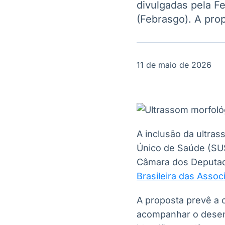
divulgadas pela Fe
OTC
Datafeed
Plataforma para
(Febrasgo). A pro
APIs para
negociação de
integração de
ativos
conteúdos e
Soluções de
dados
Tecnologia
11 de maio de 2026
Broadcast
Broadcast
Radar
Fundos
Monitoramento
A melhor
inteligente de
plataforma para
notícias e
analisar fundos
conteúdos
de investimento
A inclusão da ultras
no Brasil
Único de Saúde (SUS
Câmara dos Deputa
Brasileira das Assoc
A proposta prevê a 
acompanhar o desenv