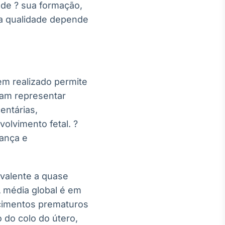
de ? sua formação,
a qualidade depende
em realizado permite
iam representar
entárias,
olvimento fetal. ?
ança e
ivalente a quase
A média global é em
scimentos prematuros
 do colo do útero,