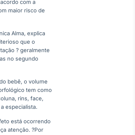
e acordo com a
om maior risco de
nica Alma, explica
iterioso que o
estação ? geralmente
anas no segundo
 do bebê, o volume
morfológico tem como
luna, rins, face,
 especialista.
feto está ocorrendo
ça atenção. ?Por