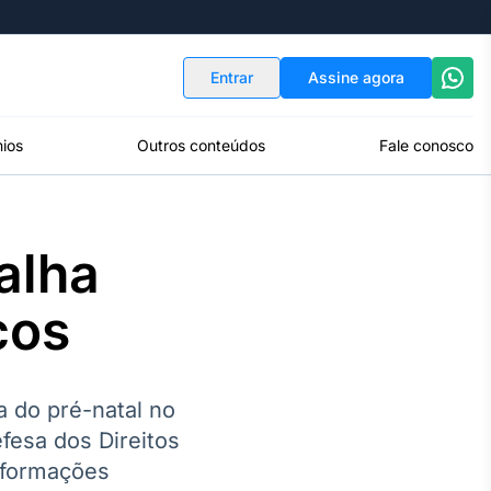
Indicadores
Conversor de Moedas
Entrar
Assine agora
ios
Outros conteúdos
Fale conosco
alha
cos
a do pré-natal no
fesa dos Direitos
nformações