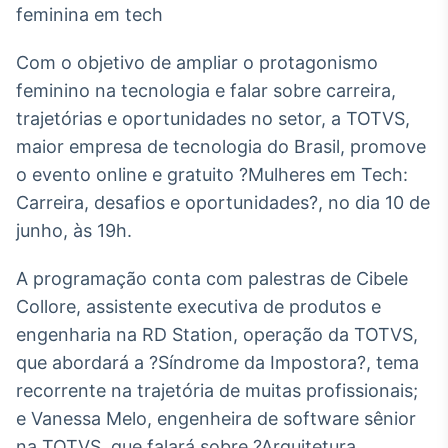
Broadcast
White Label
Plataforma para
Com o objetivo de ampliar o protagonismo
conteúdos
feminino na tecnologia e falar sobre carreira,
personalizados
Soluções de Dados
trajetórias e oportunidades no setor, a TOTVS,
e Conteúdos
maior empresa de tecnologia do Brasil, promove
Broadcast
o evento online e gratuito ?Mulheres em Tech:
OTC
Carreira, desafios e oportunidades?, no dia 10 de
Plataforma para
junho, às 19h.
negociação de
ativos
A programação conta com palestras de Cibele
Collore, assistente executiva de produtos e
Broadcast
engenharia na RD Station, operação da TOTVS,
Datafeed
que abordará a ?Síndrome da Impostora?, tema
APIs para
integração de
recorrente na trajetória de muitas profissionais;
conteúdos e
dados
e Vanessa Melo, engenheira de software sênior
na TOTVS, que falará sobre ?Arquitetura