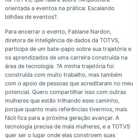
Broadcast
orientada a eventos na prática: Escalando
Ticker
bilhões de eventos?.
Cotações e
headlines de
notícias
Para encerrar o evento, Fabiane Nardon,
diretora de inteligência de dados da TOTVS,
participa de um bate-papo sobre sua trajetória e
Broadcast
os aprendizados de uma carreira construída na
Widgets
área de tecnologia. ?A minha trajetória foi
Componentes
para conteúdos e
construída com muito trabalho, mas também
funcionalidades
com o apoio de pessoas que acreditaram no meu
potencial. Quero compartilhar isso com outras
Broadcast
mulheres que estão trilhando esse caminho,
Wallboard
porque quanto mais referências tivermos, mais
Conteúdos e
fácil fica para a próxima geração avançar. A
dados para
displays e telas
tecnologia precisa de mais mulheres, e a TOTVS
quer ser o lugar onde elas constroem suas