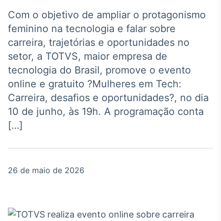
Broadcast
Agro
Com o objetivo de ampliar o protagonismo
Tudo sobre o
feminino na tecnologia e falar sobre
agronegócio
carreira, trajetórias e oportunidades no
setor, a TOTVS, maior empresa de
tecnologia do Brasil, promove o evento
Broadcast
online e gratuito ?Mulheres em Tech:
Político
Carreira, desafios e oportunidades?, no dia
Os bastidores da
política em tempo
10 de junho, às 19h. A programação conta
real
[…]
Broadcast
Energia
26 de maio de 2026
O setor de
energia elétrica
no Brasil