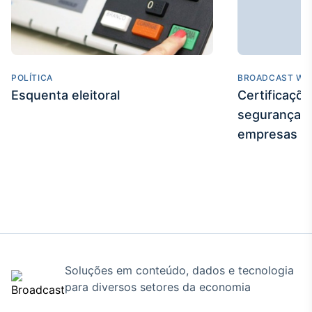
Tokenização
de ativos
Em breve
POLÍTICA
BROADCAST WE
Esquenta eleitoral
Certificaçõ
segurança e
Crédito
empresas
Em breve
Soluções em conteúdo, dados e tecnologia
para diversos setores da economia