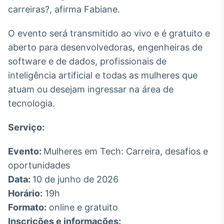
Broadcast
carreiras?, afirma Fabiane.
Curadoria
O evento será transmitido ao vivo e é gratuito e
Curadoria de
conteúdos
aberto para desenvolvedoras, engenheiras de
noticiosos
Soluções de
software e de dados, profissionais de
Tecnologia
inteligência artificial e todas as mulheres que
Broadcast
atuam ou desejam ingressar na área de
Radar
tecnologia.
Monitoramento
inteligente de
Serviço:
notícias e
conteúdos
Evento:
Mulheres em Tech: Carreira, desafios e
Broadcast
oportunidades
Fundos
Data:
10 de junho de 2026
A melhor
Horário:
19h
plataforma para
analisar fundos
Formato:
online e gratuito
de investimento
Inscrições e informações:
no Brasil