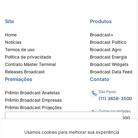
Site
Produtos
Home
Broadcast+
Notícias
Broadcast Político
Termos de uso
Broadcast Agro
Política de privacidade
Broadcast Energia
Contrato Máster Terminal
Broadcast Widgets
Releases Broadcast
Broadcast Data Feed
Premiações
Contato
São Paulo
Prêmio Broadcast Analistas
(11) 3856-3500
Prêmio Broadcast Empresas
Prêmio Broadcast Projeções
Outras localidades
0800.011.3000
Utilizamos cookies para oferecer melhor
experiência, melhorar o desempenho, analisar
Usamos cookies para melhorar sua experiência
como você interage em nosso site e