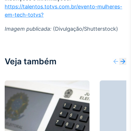
https://talentos.totvs.com.br/evento-mulheres-
IA
em-tech-totvs?
Em breve
Imagem publicada:
(Divulgação/Shutterstock)
BroadFast
Em breve
Veja também
Gestão de
Investimentos
Em breve