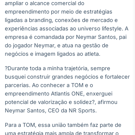
ampliar o alcance comercial do
Broadcast
empreendimento por meio de estratégias
Curadoria
ligadas a branding, conexões de mercado e
Curadoria de
conteúdos
experiências associadas ao universo lifestyle. A
noticiosos
Soluções de
empresa é comandada por Neymar Santos, pai
Tecnologia
do jogador Neymar, e atua na gestão de
Broadcast
negócios e imagem ligados ao atleta.
Radar
Monitoramento
?Durante toda a minha trajetória, sempre
inteligente de
busquei construir grandes negócios e fortalecer
notícias e
conteúdos
parcerias. Ao conhecer a TOM e o
empreendimento Atlantis ONE, enxerguei
Broadcast
potencial de valorização e solidez?, afirmou
Fundos
Neymar Santos, CEO da NR Sports.
A melhor
plataforma para
analisar fundos
Para a TOM, essa união também faz parte de
de investimento
uma estratégia mais ampla de transformar o
no Brasil