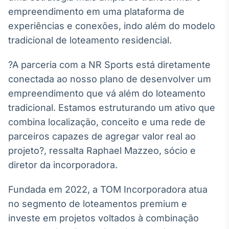
empreendimento em uma plataforma de
IA
experiências e conexões, indo além do modelo
Em breve
tradicional de loteamento residencial.
?A parceria com a NR Sports está diretamente
conectada ao nosso plano de desenvolver um
BroadFast
empreendimento que vá além do loteamento
Em breve
tradicional. Estamos estruturando um ativo que
combina localização, conceito e uma rede de
parceiros capazes de agregar valor real ao
projeto?, ressalta Raphael Mazzeo, sócio e
diretor da incorporadora.
Gestão de
Investimentos
Fundada em 2022, a TOM Incorporadora atua
Em breve
no segmento de loteamentos premium e
investe em projetos voltados à combinação