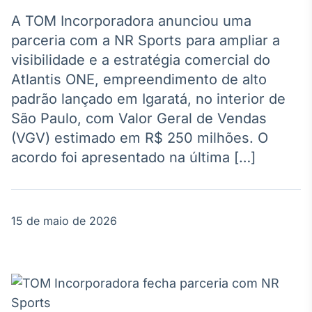
Broadcast
Agro
A TOM Incorporadora anunciou uma
Tudo sobre o
parceria com a NR Sports para ampliar a
agronegócio
visibilidade e a estratégia comercial do
Atlantis ONE, empreendimento de alto
padrão lançado em Igaratá, no interior de
Broadcast
São Paulo, com Valor Geral de Vendas
Político
(VGV) estimado em R$ 250 milhões. O
Os bastidores da
política em
acordo foi apresentado na última […]
tempo real
Broadcast
15 de maio de 2026
Energia
O setor de
energia elétrica
no Brasil