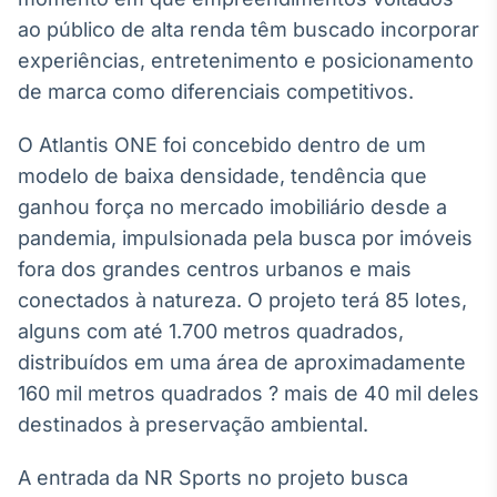
Broadcast
ao público de alta renda têm buscado incorporar
Ticker
experiências, entretenimento e posicionamento
Cotações e
de marca como diferenciais competitivos.
headlines de
notícias
O Atlantis ONE foi concebido dentro de um
modelo de baixa densidade, tendência que
Broadcast
ganhou força no mercado imobiliário desde a
Widgets
pandemia, impulsionada pela busca por imóveis
Componentes
para conteúdos e
fora dos grandes centros urbanos e mais
funcionalidades
conectados à natureza. O projeto terá 85 lotes,
alguns com até 1.700 metros quadrados,
Broadcast
distribuídos em uma área de aproximadamente
Wallboard
160 mil metros quadrados ? mais de 40 mil deles
Conteúdos e
destinados à preservação ambiental.
dados para
displays e telas
A entrada da NR Sports no projeto busca