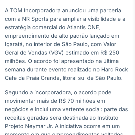
Broadcast
White Label
A TOM Incorporadora anunciou uma parceria
Plataforma para
com a NR Sports para ampliar a visibilidade e a
conteúdos
estratégia comercial do Atlantis ONE,
personalizados
Soluções de Dados
empreendimento de alto padrão lançado em
e Conteúdos
Igaratá, no interior de São Paulo, com Valor
Broadcast
Geral de Vendas (VGV) estimado em R$ 250
OTC
milhões. O acordo foi apresentado na última
Plataforma para
semana durante evento realizado no Hard Rock
negociação de
ativos
Cafe da Praia Grande, litoral sul de São Paulo.
Segundo a incorporadora, o acordo pode
Broadcast
movimentar mais de R$ 70 milhões em
Datafeed
negócios e inclui uma vertente social: parte das
APIs para
integração de
receitas geradas será destinada ao Instituto
conteúdos e
dados
Projeto Neymar Jr. A iniciativa ocorre em um
momento em que empreendimentos voltados