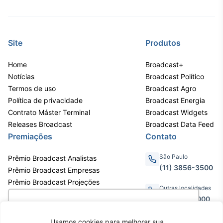
Site
Produtos
Home
Broadcast+
Notícias
Broadcast Político
Termos de uso
Broadcast Agro
Política de privacidade
Broadcast Energia
Contrato Máster Terminal
Broadcast Widgets
Releases Broadcast
Broadcast Data Feed
Premiações
Contato
São Paulo
Prêmio Broadcast Analistas
(11) 3856-3500
Prêmio Broadcast Empresas
Prêmio Broadcast Projeções
Outras localidades
0800.011.3000
Utilizamos cookies para oferecer melhor
experiência, melhorar o desempenho, analisar
Usamos cookies para melhorar sua