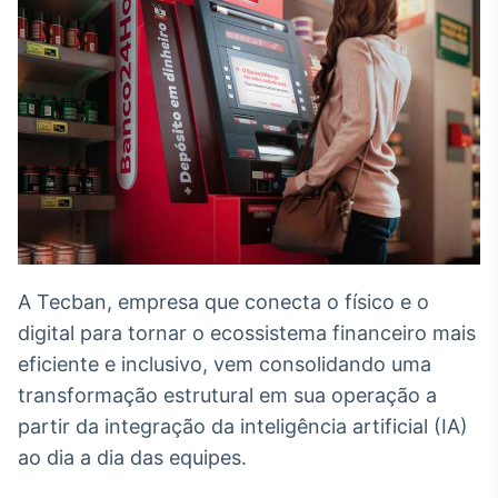
Broadcast
White Label
Plataforma para
conteúdos
personalizados
Soluções de Dados
e Conteúdos
Broadcast
OTC
Plataforma para
negociação de
ativos
A Tecban, empresa que conecta o físico e o
digital para tornar o ecossistema financeiro mais
Broadcast
eficiente e inclusivo, vem consolidando uma
Datafeed
transformação estrutural em sua operação a
APIs para
integração de
partir da integração da inteligência artificial (IA)
conteúdos e
ao dia a dia das equipes.
dados