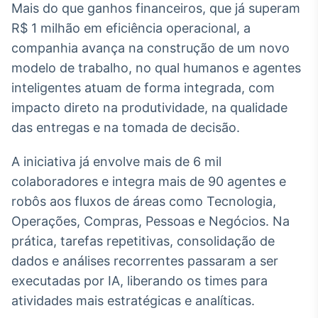
Mais do que ganhos financeiros, que já superam
Broadcast
Ticker
R$ 1 milhão em eficiência operacional, a
Cotações e
companhia avança na construção de um novo
headlines de
modelo de trabalho, no qual humanos e agentes
notícias
inteligentes atuam de forma integrada, com
impacto direto na produtividade, na qualidade
Broadcast
das entregas e na tomada de decisão.
Widgets
Componentes
A iniciativa já envolve mais de 6 mil
para conteúdos e
funcionalidades
colaboradores e integra mais de 90 agentes e
robôs aos fluxos de áreas como Tecnologia,
Operações, Compras, Pessoas e Negócios. Na
Broadcast
Wallboard
prática, tarefas repetitivas, consolidação de
Conteúdos e
dados e análises recorrentes passaram a ser
dados para
executadas por IA, liberando os times para
displays e telas
atividades mais estratégicas e analíticas.