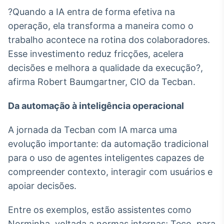
Broadcast
?Quando a IA entra de forma efetiva na
Curadoria
operação, ela transforma a maneira como o
Curadoria de
trabalho acontece na rotina dos colaboradores.
conteúdos
noticiosos
Esse investimento reduz fricções, acelera
Soluções de
decisões e melhora a qualidade da execução?,
Tecnologia
afirma Robert Baumgartner, CIO da Tecban.
Broadcast
Radar
Da automação à inteligência operacional
Monitoramento
inteligente de
A jornada da Tecban com IA marca uma
notícias e
conteúdos
evolução importante: da automação tradicional
para o uso de agentes inteligentes capazes de
Broadcast
compreender contexto, interagir com usuários e
Fundos
apoiar decisões.
A melhor
plataforma para
analisar fundos
Entre os exemplos, estão assistentes como
de investimento
no Brasil
Norminha, voltada a normas internas; Teco, para