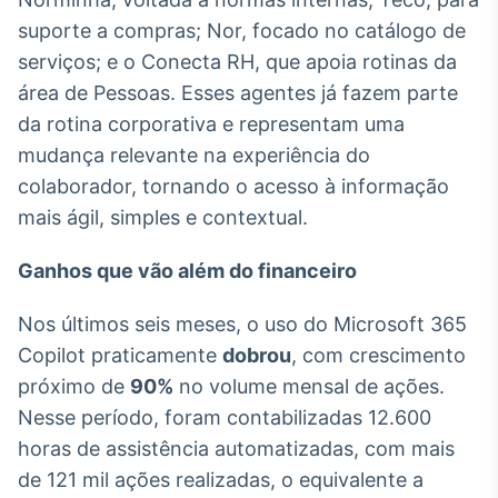
IA
suporte a compras; Nor, focado no catálogo de
Em breve
serviços; e o Conecta RH, que apoia rotinas da
área de Pessoas. Esses agentes já fazem parte
da rotina corporativa e representam uma
mudança relevante na experiência do
colaborador, tornando o acesso à informação
BroadFast
mais ágil, simples e contextual.
Em breve
Ganhos que vão além do financeiro
Nos últimos seis meses, o uso do Microsoft 365
Copilot praticamente
dobrou
, com crescimento
Gestão de
próximo de
90%
no volume mensal de ações.
Investimentos
Nesse período, foram contabilizadas 12.600
Em breve
horas de assistência automatizadas, com mais
de 121 mil ações realizadas, o equivalente a