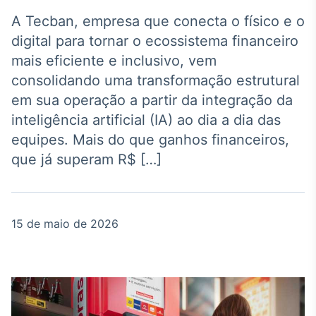
Broadcast
Agro
A Tecban, empresa que conecta o físico e o
Tudo sobre o
digital para tornar o ecossistema financeiro
agronegócio
mais eficiente e inclusivo, vem
consolidando uma transformação estrutural
em sua operação a partir da integração da
Broadcast
inteligência artificial (IA) ao dia a dia das
Político
equipes. Mais do que ganhos financeiros,
Os bastidores da
política em tempo
que já superam R$ […]
real
Broadcast
15 de maio de 2026
Energia
O setor de
energia elétrica
no Brasil