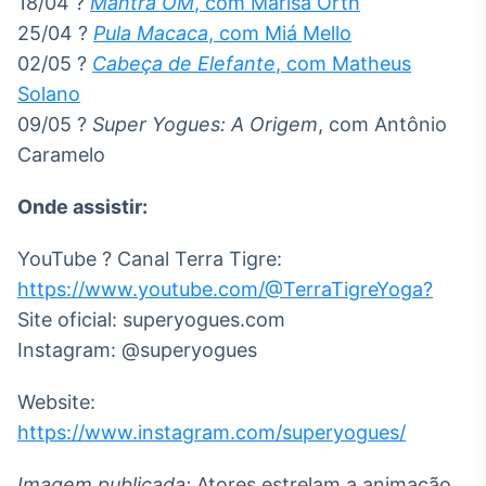
18/04 ?
Mantra OM
, com Marisa Orth
25/04 ?
Pula Macaca
, com Miá Mello
02/05 ?
Cabeça de Elefante
, com Matheus
Solano
09/05 ?
Super Yogues: A Origem
, com Antônio
Caramelo
Onde assistir:
YouTube ? Canal Terra Tigre:
https://www.youtube.com/@TerraTigreYoga?
Site oficial: superyogues.com
Instagram: @superyogues
Website:
https://www.instagram.com/superyogues/
Imagem publicada:
Atores estrelam a animação