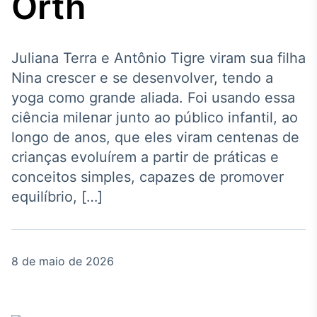
Orth
Broadcast
Agro
Tudo sobre o
agronegócio
Juliana Terra e Antônio Tigre viram sua filha
Nina crescer e se desenvolver, tendo a
yoga como grande aliada. Foi usando essa
Broadcast
ciência milenar junto ao público infantil, ao
Político
longo de anos, que eles viram centenas de
Os bastidores da
crianças evoluírem a partir de práticas e
política em tempo
real
conceitos simples, capazes de promover
equilíbrio, […]
Broadcast
Energia
O setor de
8 de maio de 2026
energia elétrica
no Brasil