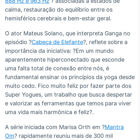
888 Hz e 963 Hz
? associadas a estados de
Tokenização
calma, restauração do equilíbrio entre os
de ativos
hemisférios cerebrais e bem-estar geral.
Em breve
O ator Mateus Solano, que interpreta Ganga no
episódio ?
Cabeça de Elefante
?, reflete sobre a
importância da iniciativa: ?Em um mundo
Crédito
aparentemente hiperconectado que esconde
Em breve
uma falta total de conexão entre nós, é
fundamental ensinar os princípios da yoga desde
muito cedo. Fico muito feliz por fazer parte dos
Super Yogues, um trabalho que busca despertar
e valorizar as ferramentas que temos para viver
uma vida mais harmônica e feliz?.
A série iniciada com Marisa Orth em ?
Mantra
Om
? rapidamente reuniu mais de 300 mil