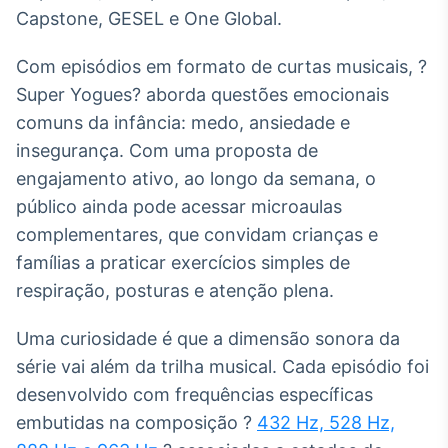
Capstone, GESEL e One Global.
IA
Em breve
Com episódios em formato de curtas musicais, ?
Super Yogues? aborda questões emocionais
comuns da infância: medo, ansiedade e
insegurança. Com uma proposta de
BroadFast
engajamento ativo, ao longo da semana, o
Em breve
público ainda pode acessar microaulas
complementares, que convidam crianças e
famílias a praticar exercícios simples de
respiração, posturas e atenção plena.
Gestão de
Uma curiosidade é que a dimensão sonora da
Investimentos
série vai além da trilha musical. Cada episódio foi
Em breve
desenvolvido com frequências específicas
embutidas na composição ?
432 Hz, 528 Hz,