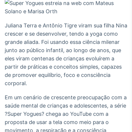
Broadcast
White Label
Plataforma para
conteúdos
Juliana Terra e Antônio Tigre viram sua filha Nina
personalizados
Soluções de Dados
crescer e se desenvolver, tendo a yoga como
e Conteúdos
grande aliada. Foi usando essa ciência milenar
Broadcast
junto ao público infantil, ao longo de anos, que
OTC
eles viram centenas de crianças evoluírem a
Plataforma para
partir de práticas e conceitos simples, capazes
negociação de
ativos
de promover equilíbrio, foco e consciência
corporal.
Broadcast
Em um cenário de crescente preocupação com a
Datafeed
saúde mental de crianças e adolescentes, a série
APIs para
integração de
?Super Yogues? chega ao YouTube com a
conteúdos e
proposta de usar a tela como meio para o
dados
movimento, a respiração e a consciência