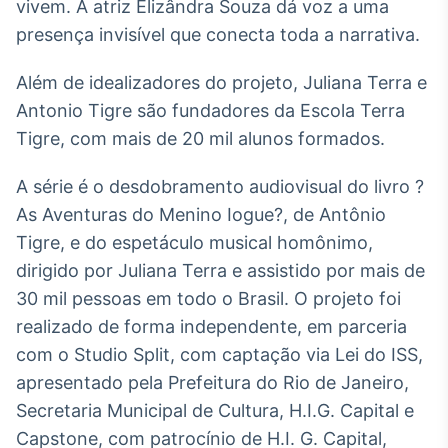
vivem. A atriz Elizândra Souza dá voz a uma
Broadcast
presença invisível que conecta toda a narrativa.
Curadoria
Curadoria de
Além de idealizadores do projeto, Juliana Terra e
conteúdos
noticiosos
Soluções de
Antonio Tigre são fundadores da Escola Terra
Tecnologia
Tigre, com mais de 20 mil alunos formados.
Broadcast
A série é o desdobramento audiovisual do livro ?
Radar
As Aventuras do Menino Iogue?, de Antônio
Monitoramento
Tigre, e do espetáculo musical homônimo,
inteligente de
notícias e
dirigido por Juliana Terra e assistido por mais de
conteúdos
30 mil pessoas em todo o Brasil. O projeto foi
Broadcast
realizado de forma independente, em parceria
Fundos
com o Studio Split, com captação via Lei do ISS,
A melhor
apresentado pela Prefeitura do Rio de Janeiro,
plataforma para
Secretaria Municipal de Cultura, H.I.G. Capital e
analisar fundos
de investimento
Capstone, com patrocínio de H.I. G. Capital,
no Brasil