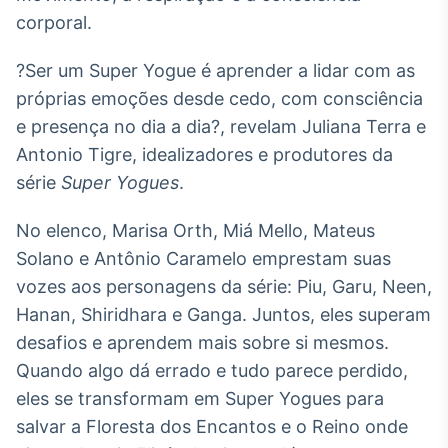
Broadcast
corporal.
Ticker
Cotações e
?Ser um Super Yogue é aprender a lidar com as
headlines de
próprias emoções desde cedo, com consciência
notícias
e presença no dia a dia?, revelam Juliana Terra e
Antonio Tigre, idealizadores e produtores da
Broadcast
série
Super Yogues
.
Widgets
Componentes
No elenco, Marisa Orth, Miá Mello, Mateus
para conteúdos e
funcionalidades
Solano e Antônio Caramelo emprestam suas
vozes aos personagens da série: Piu, Garu, Neen,
Hanan, Shiridhara e Ganga. Juntos, eles superam
Broadcast
Wallboard
desafios e aprendem mais sobre si mesmos.
Conteúdos e
Quando algo dá errado e tudo parece perdido,
dados para
eles se transformam em Super Yogues para
displays e telas
salvar a Floresta dos Encantos e o Reino onde