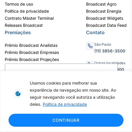
Termos de uso
Broadcast Agro
Política de privacidade
Broadcast Energia
Contrato Máster Terminal
Broadcast Widgets
Releases Broadcast
Broadcast Data Feed
Premiações
Contato
São Paulo
Prêmio Broadcast Analistas
(11) 3856-3500
Prêmio Broadcast Empresas
Prêmio Broadcast Projeções
Outras localidades
0800.011.3000
Utilizamos cookies para oferecer melhor
experiência, melhorar o desempenho, analisar
Usamos cookies para melhorar sua
como você interage em nosso site e
experiência de navegação em nosso site. Ao
personalizar conteúdo. Ao utilizar este site, você
Av. Eng. Caetano Álvares, 55 - 3º e
seguir navegando você autoriza a utilização
6º andar, Bairro do Limão, São
concorda com o uso de cookies.
Saiba mais
deles.
Política de privacidade
Paulo / SP, CEP 02598-900 -
CNPJ: 62.652.961/0001-38
Copyright © 2026 - Todos os
Ok, entendi!
CONTINUAR
direitos reservados ao Broadcast |
Agência Estado.