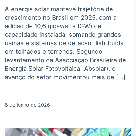
Broadcast
Agro
A energia solar manteve trajetória de
Tudo sobre o
crescimento no Brasil em 2025, com a
agronegócio
adição de 10,6 gigawatts (GW) de
capacidade instalada, somando grandes
usinas e sistemas de geração distribuída
Broadcast
em telhados e terrenos. Segundo
Político
levantamento da Associação Brasileira de
Os bastidores da
política em
Energia Solar Fotovoltaica (Absolar), o
tempo real
avanço do setor movimentou mais de […]
Broadcast
Energia
8 de junho de 2026
O setor de
energia elétrica
no Brasil