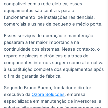
compatível com a rede elétrica, esses
Broadcast
Curadoria
equipamentos são centrais para o
Curadoria de
funcionamento de instalações residenciais,
conteúdos
comerciais e usinas de pequeno e médio porte.
noticiosos
Soluções de
Tecnologia
Esses serviços de operação e manutenção
Broadcast
passaram a ter maior importância na
Radar
continuidade dos sistemas. Nesse contexto, o
Monitoramento
reparo de placas eletrônicas e a troca de
inteligente de
componentes internos surgem como alternativa
notícias e
conteúdos
à substituição completa dos equipamentos após
o fim da garantia de fábrica.
Broadcast
Fundos
Segundo Bruno Bueno, fundador e diretor
A melhor
executivo da
Ozora Soluções
, empresa
plataforma para
analisar fundos
especializada em manutenção de inversores, a
de investimento
no Brasil
substituição completa de um inversor deve ser