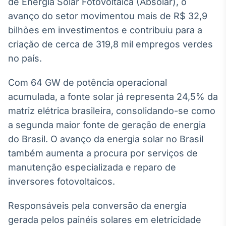
de Energia Solar Fotovoltaica (Absolar), o
Broadcast
avanço do setor movimentou mais de R$ 32,9
Ticker
bilhões em investimentos e contribuiu para a
Cotações e
headlines de
criação de cerca de 319,8 mil empregos verdes
notícias
no país.
Com 64 GW de potência operacional
Broadcast
Widgets
acumulada, a fonte solar já representa 24,5% da
Componentes
matriz elétrica brasileira, consolidando-se como
para conteúdos e
a segunda maior fonte de geração de energia
funcionalidades
do Brasil. O avanço da energia solar no Brasil
também aumenta a procura por serviços de
Broadcast
manutenção especializada e reparo de
Wallboard
inversores fotovoltaicos.
Conteúdos e
dados para
displays e telas
Responsáveis pela conversão da energia
gerada pelos painéis solares em eletricidade