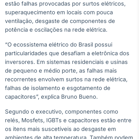
estão falhas provocadas por surtos elétricos,
Tokenização
superaquecimento em locais com pouca
de ativos
ventilação, desgaste de componentes de
Em breve
potência e oscilações na rede elétrica.
“O ecossistema elétrico do Brasil possui
particularidades que desafiam a eletrônica dos
Crédito
inversores. Em sistemas residenciais e usinas
Em breve
de pequeno e médio porte, as falhas mais
recorrentes envolvem surtos na rede elétrica,
falhas de isolamento e esgotamento de
capacitores”, explica Bruno Bueno.
Segundo o executivo, componentes como
relés, Mosfets, IGBTs e capacitores estão entre
os itens mais suscetíveis ao desgaste em
ambientes de alta temperatura. Também podem