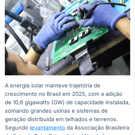
Broadcast
White Label
Plataforma para
conteúdos
personalizados
Soluções de Dados
e Conteúdos
Broadcast
OTC
Plataforma para
negociação de
ativos
A energia solar manteve trajetória de
crescimento no Brasil em 2025, com a adição
Broadcast
Datafeed
de 10,6 gigawatts (GW) de capacidade instalada,
APIs para
somando grandes usinas e sistemas de
integração de
geração distribuída em telhados e terrenos.
conteúdos e
dados
Segundo
levantamento
da Associação Brasileira