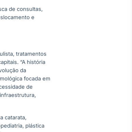
sca de consultas,
eslocamento e
ulista, tratamentos
pitais. “A história
volução da
almológica focada em
cessidade de
nfraestrutura,
a catarata,
pediatria, plástica