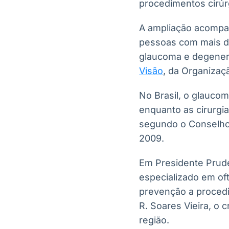
procedimentos cirúr
A ampliação acompan
pessoas com mais de
glaucoma e degener
Visão
, da Organiza
No Brasil, o glauco
enquanto as cirurgi
segundo o Conselho
2009.
Em Presidente Prude
especializado em oft
prevenção a procedim
R. Soares Vieira, o
região.