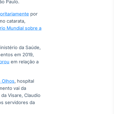
ão Paulo.
oritariamente
por
mo catarata,
rio Mundial sobre a
nistério da Saúde,
mentos em 2019,
brou
em relação a
e Olhos
, hospital
mento vai da
 da Visare, Claudio
os servidores da