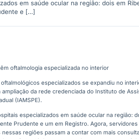
lizados em saúde ocular na região: dois em Rib
Ticker
Widgets
Wallboard
Curadoria
dente e […]
Cotações e
Componentes
Conteúdos e
Curadoria de
headlines de
para conteúdos e
dados para
conteúdos
notícias
funcionalidades
displays e telas
noticiosos
IA
BroadFast
Gestão de
Tokenização
Investimentos
de ativos
Em breve
Em breve
Em breve
Em breve
oftalmológicos especializados se expandiu no interi
 ampliação da rede credenciada do Instituto de Ass
tadual (IAMSPE).
spitais especializados em saúde ocular na região: d
ente Prudente e um em Registro. Agora, servidores 
 nessas regiões passam a contar com mais consult