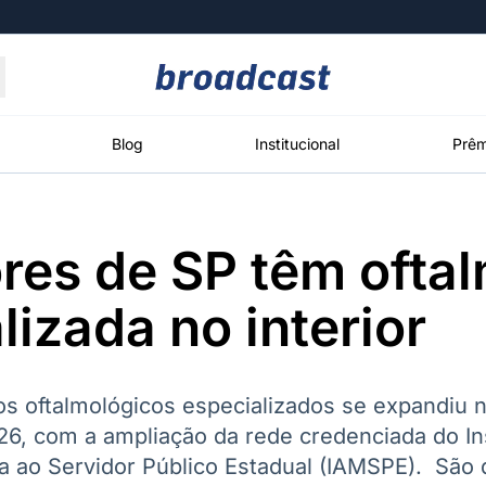
Moedas
Commodities
Blog
Institucional
Prêm
res de SP têm ofta
roadcast
Content
ções
Broadcast
Broadcast
Broadcast
lizada no interior
Político
Energia
White Label
Os bastidores da
O setor de
Plataforma para
política em
energia elétrica
conteúdos
tempo real
no Brasil
personalizados
s oftalmológicos especializados se expandiu no
6, com a ampliação da rede credenciada do Ins
a ao Servidor Público Estadual (IAMSPE). São
Broadcast
Broadcast
Broadcast
Broadcast