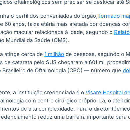
gicos oftalmológicos sem precisar se deslocar até S
ha o perfil dos conveniados do órgão,
formado maj
 60 anos, faixa etária mais afetada por doenças co
ação macular relacionada à idade, segundo o
Relató
ção Mundial da Saúde (OMS).
ma atinge cerca de
1 milhão
de pessoas, segundo o Mi
as de catarata pelo SUS chegaram a 601 mil procedi
 Brasileiro de Oftalmologia (CBO) — número que
do
nte, a instituição credenciada é o
Visare Hospital d
almologia com centro cirúrgico próprio. Lá, o atendi
entos de alta complexidade. Para o diretor técnico
 credenciamento reduz uma barreira importante para 