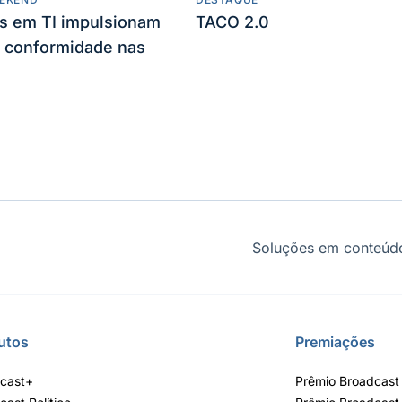
es em TI impulsionam
TACO 2.0
 conformidade nas
Soluções em conteúdo
utos
Premiações
cast+
Prêmio Broadcast 