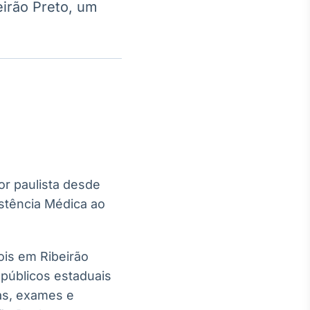
eirão Preto, um
Crédito
Em breve
or paulista desde
istência Médica ao
ois em Ribeirão
públicos estaduais
as, exames e