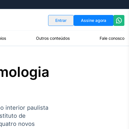
Indicadores
Conversor de Moedas
Entrar
Assine agora
ios
Outros conteúdos
Fale conosco
lmologia
 interior paulista
tituto de
 quatro novos