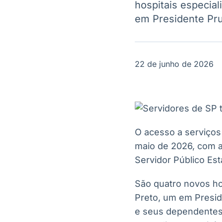
hospitais especia
OTC
Datafeed
Plataforma para
em Presidente Pru
APIs para
negociação de
integração de
ativos
conteúdos e
Soluções de
dados
Tecnologia
22 de junho de 2026
Broadcast
Broadcast
Radar
Fundos
Monitoramento
A melhor
inteligente de
plataforma para
notícias e
analisar fundos
conteúdos
de investimento
O acesso a serviços 
no Brasil
maio de 2026, com a
Servidor Público Es
São quatro novos ho
Preto, um em Presid
e seus dependentes