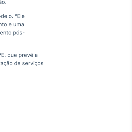
ão.
delo. “Ele
nto e uma
mento pós-
E, que prevê a
tação de serviços