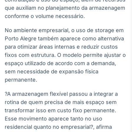
IA
que auxiliam no planejamento da armazenagem
Em breve
conforme o volume necessário.
No ambiente empresarial, o uso de storage em
Porto Alegre também aparece como alternativa
para otimizar áreas internas e reduzir custos
BroadFast
fixos com estrutura. O modelo permite ajustar o
Em breve
espaço utilizado de acordo com a demanda,
sem necessidade de expansão física
permanente.
?A armazenagem flexível passou a integrar a
Gestão de
rotina de quem precisa de mais espaço sem
Investimentos
transformar isso em custo fixo permanente.
Em breve
Esse movimento aparece tanto no uso
residencial quanto no empresarial?, afirma