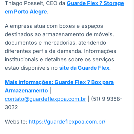
Thiago Posselt, CEO da
Guarde Flex ? Storage
Tokenização
em Porto Alegre
.
de ativos
Em breve
A empresa atua com boxes e espaços
destinados ao armazenamento de móveis,
documentos e mercadorias, atendendo
diferentes perfis de demanda. Informações
Crédito
institucionais e detalhes sobre os serviços
Em breve
estão disponíveis no
site da Guarde Flex
.
Mais informações: Guarde Flex ? Box para
Armazenamento
|
contato@guardeflexpoa.com.br
| (51) 9 9388-
3032
Website:
https://guardeflexpoa.com.br/