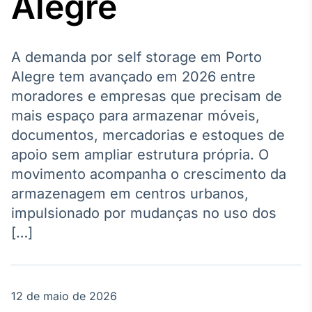
Alegre
Broadcast
Agro
Tudo sobre o
agronegócio
A demanda por self storage em Porto
Alegre tem avançado em 2026 entre
moradores e empresas que precisam de
Broadcast
mais espaço para armazenar móveis,
Político
documentos, mercadorias e estoques de
Os bastidores da
apoio sem ampliar estrutura própria. O
política em
tempo real
movimento acompanha o crescimento da
armazenagem em centros urbanos,
Broadcast
impulsionado por mudanças no uso dos
Energia
[…]
O setor de
energia elétrica
no Brasil
12 de maio de 2026