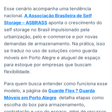
Broadcast
Esse cenário acompanha uma tendência
Curadoria
nacional.
A Associação Brasileira de Self
Curadoria de
conteúdos
Storage –
ASBRASS
aponta o crescimento do
noticiosos
Soluções de
self storage no Brasil impulsionado pela
Tecnologia
urbanização, pelo e-commerce e por novas
Broadcast
demandas de armazenamento. Na prática, isso
Radar
se traduz no uso de soluções como guarda
Monitoramento
móveis em Porto Alegre e aluguel de espaço
inteligente de
para estoque por empresas que buscam
notícias e
conteúdos
flexibilidade.
Broadcast
Para quem busca entender como funciona esse
Fundos
modelo, a página da
Guarde Flex ? Guarda
A melhor
Móveis em Porto Alegre
detalha etapas como
plataforma para
analisar fundos
escolha do box para armazenamento,
de investimento
no Brasil
contratação e uso do espaço, além de recursos