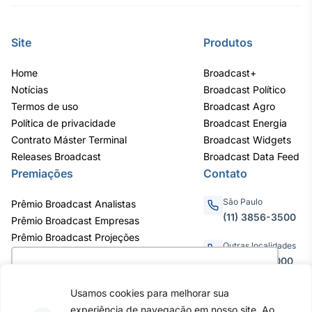
Site
Produtos
Home
Broadcast+
Notícias
Broadcast Político
Termos de uso
Broadcast Agro
Política de privacidade
Broadcast Energia
Contrato Máster Terminal
Broadcast Widgets
Releases Broadcast
Broadcast Data Feed
Premiações
Contato
São Paulo
Prêmio Broadcast Analistas
(11) 3856-3500
Prêmio Broadcast Empresas
Prêmio Broadcast Projeções
Outras localidades
0800.011.3000
Utilizamos cookies para oferecer melhor
experiência, melhorar o desempenho, analisar
Usamos cookies para melhorar sua
como você interage em nosso site e
experiência de navegação em nosso site. Ao