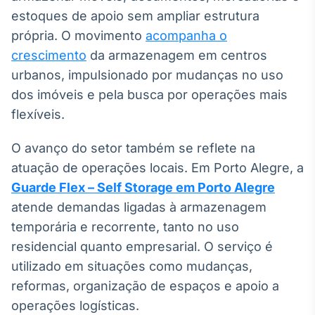
Broadcast
estoques de apoio sem ampliar estrutura
Ticker
própria. O movimento
acompanha o
Cotações e
crescimento
da armazenagem em centros
headlines de
notícias
urbanos, impulsionado por mudanças no uso
dos imóveis e pela busca por operações mais
flexíveis.
Broadcast
Widgets
O avanço do setor também se reflete na
Componentes
para conteúdos e
atuação de operações locais. Em Porto Alegre, a
funcionalidades
Guarde Flex – Self Storage em Porto Alegre
atende demandas ligadas à armazenagem
Broadcast
temporária e recorrente, tanto no uso
Wallboard
residencial quanto empresarial. O serviço é
Conteúdos e
utilizado em situações como mudanças,
dados para
displays e telas
reformas, organização de espaços e apoio a
operações logísticas.