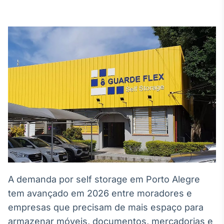
Broadcast
White Label
Plataforma para
conteúdos
personalizados
Soluções de Dados
e Conteúdos
Broadcast
OTC
Plataforma para
negociação de
ativos
Broadcast
Datafeed
A demanda por self storage em Porto Alegre
APIs para
integração de
tem avançado em 2026 entre moradores e
conteúdos e
empresas que precisam de mais espaço para
dados
armazenar móveis, documentos, mercadorias e