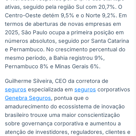
Broadcast
ativas, seguido pela região Sul com 20,7%. O
Ticker
Centro-Oeste detém 9,5% e o Norte 9,2%. Em
Cotações e
termos de aberturas de novas empresas em
headlines de
notícias
2025, São Paulo ocupa a primeira posição em
números absolutos, seguido por Santa Catarina
e Pernambuco. No crescimento percentual do
Broadcast
Widgets
mesmo período, a Bahia registrou 9%,
Componentes
Pernambuco 8% e Minas Gerais 6%.
para conteúdos e
funcionalidades
Guilherme Silveira, CEO da corretora de
seguros
especializada em
seguros
corporativos
Broadcast
Genebra Seguros
, pontua que o
Wallboard
amadurecimento do ecossistema de inovação
Conteúdos e
brasileiro trouxe uma maior conscientização
dados para
displays e telas
sobre governança corporativa e aumentou a
atenção de investidores, reguladores, clientes e