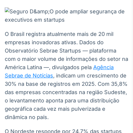
Broadcast
White Label
Plataforma para
conteúdos
personalizados
Soluções de Dados
O Brasil registra atualmente mais de 20 mil
e Conteúdos
empresas inovadoras ativas. Dados do
Broadcast
Observatório Sebrae Startups — plataforma
OTC
com o maior volume de informações do setor na
Plataforma para
América Latina —, divulgados pela
Agência
negociação de
ativos
Sebrae de Notícias
, indicam um crescimento de
30% na base de registros em 2025. Com 35,8%
das empresas concentradas na região Sudeste,
Broadcast
Datafeed
o levantamento aponta para uma distribuição
APIs para
geográfica cada vez mais pulverizada e
integração de
dinâmica no país.
conteúdos e
dados
O Nordeste responde por 24,7% das startups