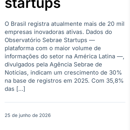
startups
Broadcast
Agro
Tudo sobre o
agronegócio
O Brasil registra atualmente mais de 20 mil
empresas inovadoras ativas. Dados do
Observatório Sebrae Startups —
Broadcast
plataforma com o maior volume de
Político
informações do setor na América Latina —,
Os bastidores da
divulgados pela Agência Sebrae de
política em
tempo real
Notícias, indicam um crescimento de 30%
na base de registros em 2025. Com 35,8%
Broadcast
das […]
Energia
O setor de
energia elétrica
no Brasil
25 de junho de 2026