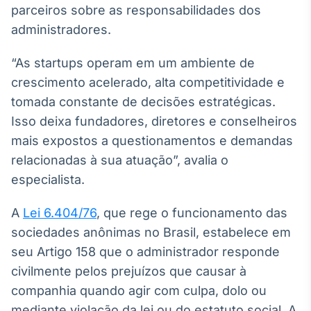
parceiros sobre as responsabilidades dos
Broadcast
Curadoria
administradores.
Curadoria de
conteúdos
“As startups operam em um ambiente de
noticiosos
Soluções de
crescimento acelerado, alta competitividade e
Tecnologia
tomada constante de decisões estratégicas.
Isso deixa fundadores, diretores e conselheiros
Broadcast
Radar
mais expostos a questionamentos e demandas
Monitoramento
relacionadas à sua atuação”, avalia o
inteligente de
especialista.
notícias e
conteúdos
A
Lei 6.404/76
, que rege o funcionamento das
Broadcast
sociedades anônimas no Brasil, estabelece em
Fundos
seu Artigo 158 que o administrador responde
A melhor
civilmente pelos prejuízos que causar à
plataforma para
analisar fundos
companhia quando agir com culpa, dolo ou
de investimento
mediante violação da lei ou do estatuto social. A
no Brasil