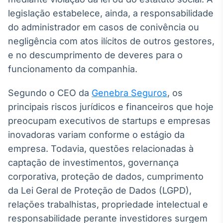
legislação estabelece, ainda, a responsabilidade
IA
Em breve
do administrador em casos de conivência ou
negligência com atos ilícitos de outros gestores,
e no descumprimento de deveres para o
funcionamento da companhia.
BroadFast
Segundo o CEO da
Genebra Seguros
, os
Em breve
principais riscos jurídicos e financeiros que hoje
preocupam executivos de startups e empresas
inovadoras variam conforme o estágio da
empresa. Todavia, questões relacionadas à
captação de investimentos, governança
Gestão de
Investimentos
corporativa, proteção de dados, cumprimento
Em breve
da Lei Geral de Proteção de Dados (LGPD),
relações trabalhistas, propriedade intelectual e
responsabilidade perante investidores surgem