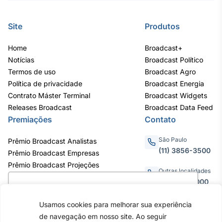
Site
Produtos
Home
Broadcast+
Notícias
Broadcast Político
Termos de uso
Broadcast Agro
Política de privacidade
Broadcast Energia
Contrato Máster Terminal
Broadcast Widgets
Releases Broadcast
Broadcast Data Feed
Premiações
Contato
São Paulo
Prêmio Broadcast Analistas
(11) 3856-3500
Prêmio Broadcast Empresas
Prêmio Broadcast Projeções
Outras localidades
0800.011.3000
Utilizamos cookies para oferecer melhor
experiência, melhorar o desempenho, analisar
Usamos cookies para melhorar sua experiência
como você interage em nosso site e
de navegação em nosso site. Ao seguir