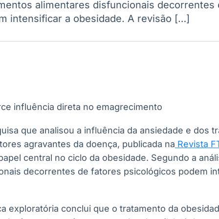
mentos alimentares disfuncionais decorrentes 
Ticker
Widgets
Wallboard
Curadoria
 intensificar a obesidade. A revisão […]
Cotações e
Componentes
Conteúdos e
Curadoria de
headlines de
para conteúdos e
dados para
conteúdos
notícias
funcionalidades
displays e telas
noticiosos
IA
BroadFast
Gestão de
Tokenização
Investimentos
de ativos
Em breve
Em breve
Em breve
Em breve
isa que analisou a influência da ansiedade e dos t
tores agravantes da doença, publicada na
Revista F
papel central no ciclo da obesidade. Segundo a aná
onais decorrentes de fatores psicológicos podem int
ica exploratória conclui que o tratamento da obesida