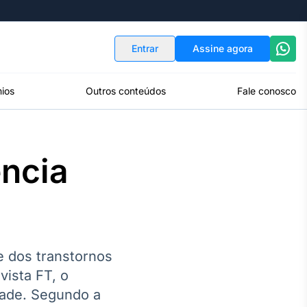
Indicadores
Conversor de Moedas
Entrar
Assine agora
ios
Outros conteúdos
Fale conosco
ência
e dos transtornos
vista FT, o
dade. Segundo a