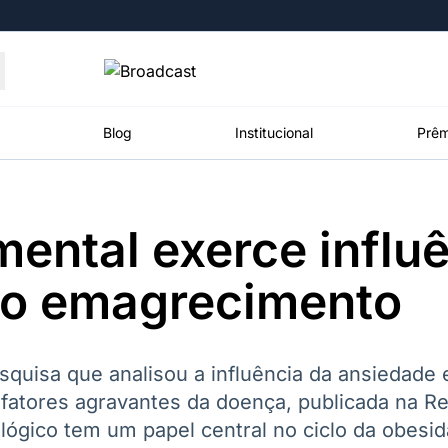
Moedas
Commodities
Blog
Institucional
Prêm
ental exerce influ
roadcast
Content
ções
Broadcast
Broadcast
Broadcast
no emagrecimento
Político
Energia
White Label
Os bastidores da
O setor de
Plataforma para
política em
energia elétrica
conteúdos
tempo real
no Brasil
personalizados
quisa que analisou a influência da ansiedade 
fatores agravantes da doença, publicada na Re
ógico tem um papel central no ciclo da obesi
Broadcast
Broadcast
Broadcast
Broadcast