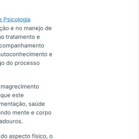
e Psicologia
cação e no manejo de
ao tratamento e
o acompanhamento
 autoconhecimento e
ngo do processo
 emagrecimento
 que este
imentação, saúde
ando mente e corpo
radouros.
o aspecto físico, o