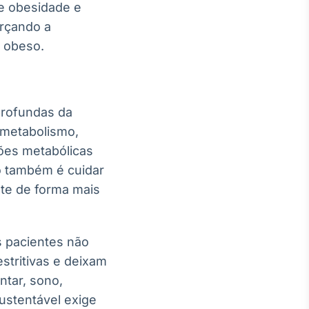
ue obesidade e
orçando a
 obeso.
 profundas da
 metabolismo,
ões metabólicas
o também é cuidar
te de forma mais
s pacientes não
tritivas e deixam
tar, sono,
stentável exige