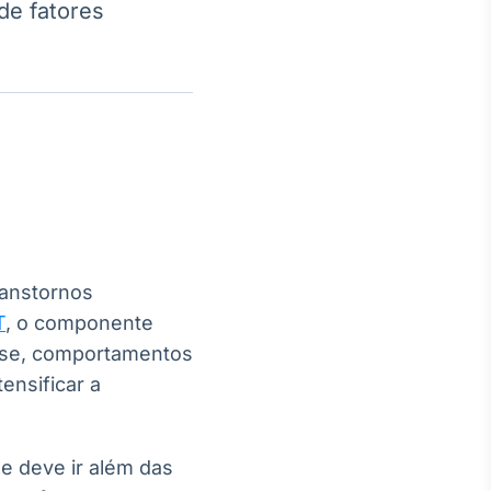
de fatores
Crédito
Em breve
ranstornos
T
, o componente
lise, comportamentos
ensificar a
de deve ir além das