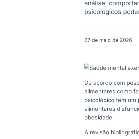
análise, comporta
OTC
Datafeed
Plataforma para
psicológicos podem
APIs para
negociação de
integração de
ativos
conteúdos e
Soluções de
dados
Tecnologia
27 de maio de 2026
Broadcast
Broadcast
Radar
Fundos
Monitoramento
A melhor
inteligente de
plataforma para
notícias e
analisar fundos
conteúdos
de investimento
De acordo com pesqu
no Brasil
alimentares como fa
psicológico tem um 
alimentares disfunci
obesidade.
A revisão bibliográf