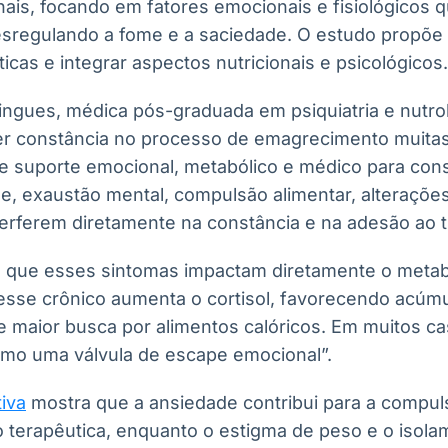
nais, focando em fatores emocionais e fisiológicos 
esregulando a fome e a saciedade. O estudo propõe
cas e integrar aspectos nutricionais e psicológicos.
ngues, médica pós-graduada em psiquiatria e nutrol
ter constância no processo de emagrecimento muita
de suporte emocional, metabólico e médico para cons
e, exaustão mental, compulsão alimentar, alteraçõe
terferem diretamente na constância e na adesão ao t
a que esses sintomas impactam diretamente o metab
esse crônico aumenta o cortisol, favorecendo acúmu
e maior busca por alimentos calóricos. Em muitos ca
mo uma válvula de escape emocional”.
tiva
mostra que a ansiedade contribui para a compuls
 terapêutica, enquanto o estigma de peso e o isola