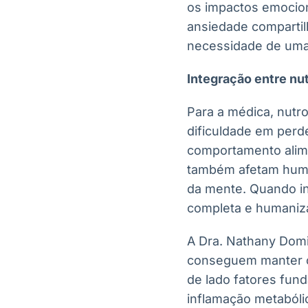
os impactos emocion
ansiedade compartil
necessidade de uma 
Integração entre nut
Para a médica, nutro
dificuldade em perd
comportamento alime
também afetam humor
da mente. Quando in
completa e humaniz
A Dra. Nathany Domi
conseguem manter o
de lado fatores fun
inflamação metaból