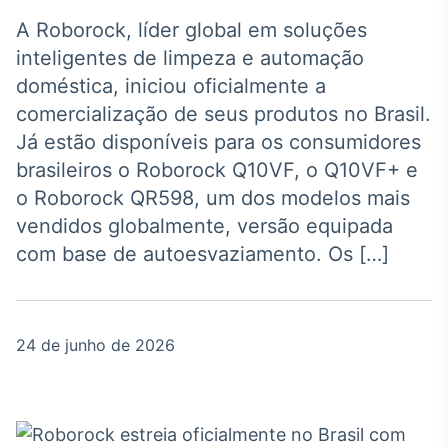
Broadcast
Agro
A Roborock, líder global em soluções
Tudo sobre o
inteligentes de limpeza e automação
agronegócio
doméstica, iniciou oficialmente a
comercialização de seus produtos no Brasil.
Já estão disponíveis para os consumidores
Broadcast
brasileiros o Roborock Q10VF, o Q10VF+ e
Político
o Roborock QR598, um dos modelos mais
Os bastidores da
política em tempo
vendidos globalmente, versão equipada
real
com base de autoesvaziamento. Os […]
Broadcast
Energia
24 de junho de 2026
O setor de
energia elétrica
no Brasil