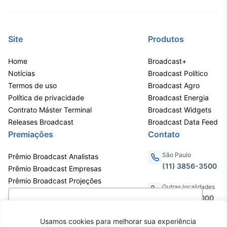
Tokenização
de ativos
Site
Produtos
Em breve
Home
Broadcast+
Notícias
Broadcast Político
Termos de uso
Broadcast Agro
Crédito
Política de privacidade
Broadcast Energia
Em breve
Contrato Máster Terminal
Broadcast Widgets
Releases Broadcast
Broadcast Data Feed
Premiações
Contato
São Paulo
Prêmio Broadcast Analistas
(11) 3856-3500
Prêmio Broadcast Empresas
Prêmio Broadcast Projeções
Outras localidades
0800.011.3000
Utilizamos cookies para oferecer melhor
experiência, melhorar o desempenho, analisar
Usamos cookies para melhorar sua experiência