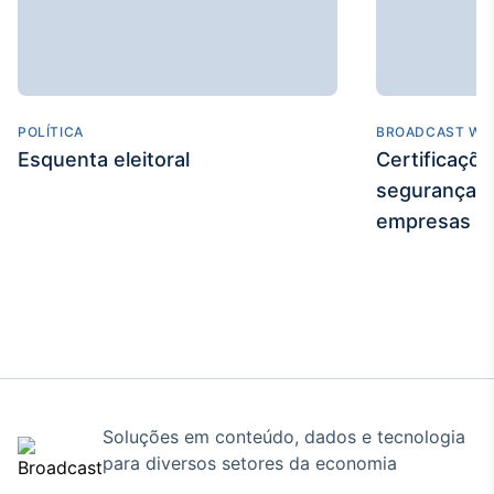
IA
Em breve
POLÍTICA
BROADCAST WE
Esquenta eleitoral
Certificaçõ
segurança e
BroadFast
empresas
Em breve
Gestão de
Investimentos
Em breve
Soluções em conteúdo, dados e tecnologia
para diversos setores da economia