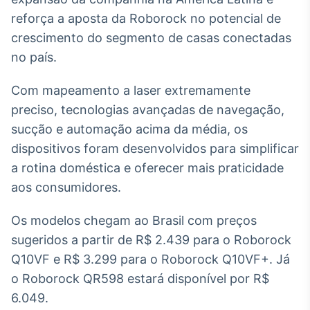
Broadcast
reforça a aposta da Roborock no potencial de
Ticker
crescimento do segmento de casas conectadas
Cotações e
no país.
headlines de
notícias
Com mapeamento a laser extremamente
preciso, tecnologias avançadas de navegação,
Broadcast
sucção e automação acima da média, os
Widgets
dispositivos foram desenvolvidos para simplificar
Componentes
para conteúdos e
a rotina doméstica e oferecer mais praticidade
funcionalidades
aos consumidores.
Broadcast
Os modelos chegam ao Brasil com preços
Wallboard
sugeridos a partir de R$ 2.439 para o Roborock
Conteúdos e
Q10VF e R$ 3.299 para o Roborock Q10VF+. Já
dados para
displays e telas
o Roborock QR598 estará disponível por R$
6.049.