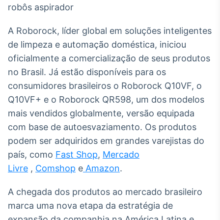
Broadcast
White Label
Plataforma para
A Roborock, líder global em soluções inteligentes
conteúdos
de limpeza e automação doméstica, iniciou
personalizados
Soluções de Dados
oficialmente a comercialização de seus produtos
e Conteúdos
no Brasil. Já estão disponíveis para os
Broadcast
consumidores brasileiros o Roborock Q10VF, o
OTC
Q10VF+ e o Roborock QR598, um dos modelos
Plataforma para
mais vendidos globalmente, versão equipada
negociação de
ativos
com base de autoesvaziamento. Os produtos
podem ser adquiridos em grandes varejistas do
Broadcast
país, como
Fast Shop
,
Mercado
Datafeed
Livre
,
Comshop
e
Amazon
.
APIs para
integração de
A chegada dos produtos ao mercado brasileiro
conteúdos e
dados
marca uma nova etapa da estratégia de
expansão da companhia na América Latina e