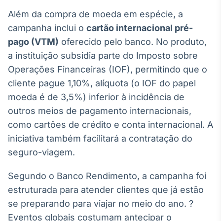
Broadcast
Além da compra de moeda em espécie, a
Curadoria
campanha inclui o
cartão internacional pré-
Curadoria de
pago (VTM)
oferecido pelo banco. No produto,
conteúdos
noticiosos
Soluções de
a instituição subsidia parte do Imposto sobre
Tecnologia
Operações Financeiras (IOF), permitindo que o
cliente pague 1,10%, alíquota (o IOF do papel
Broadcast
moeda é de 3,5%) inferior à incidência de
Radar
outros meios de pagamento internacionais,
Monitoramento
inteligente de
como cartões de crédito e conta internacional. A
notícias e
conteúdos
iniciativa também facilitará a contratação do
seguro-viagem.
Broadcast
Fundos
Segundo o Banco Rendimento, a campanha foi
A melhor
estruturada para atender clientes que já estão
plataforma para
analisar fundos
se preparando para viajar no meio do ano. ?
de investimento
Eventos globais costumam antecipar o
no Brasil