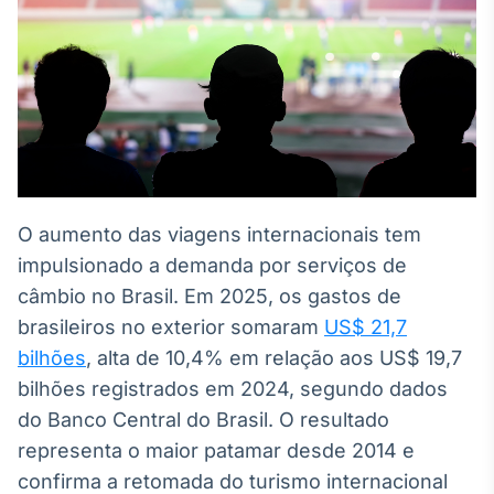
Broadcast
White Label
Plataforma para
conteúdos
personalizados
Soluções de Dados
e Conteúdos
Broadcast
OTC
O aumento das viagens internacionais tem
Plataforma para
negociação de
impulsionado a demanda por serviços de
ativos
câmbio no Brasil. Em 2025, os gastos de
brasileiros no exterior somaram
US$ 21,7
Broadcast
bilhões
, alta de 10,4% em relação aos US$ 19,7
Datafeed
bilhões registrados em 2024, segundo dados
APIs para
do Banco Central do Brasil. O resultado
integração de
conteúdos e
representa o maior patamar desde 2014 e
dados
confirma a retomada do turismo internacional