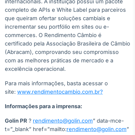
internacionais. A instituição possui um pacote
Tokenização
completo de APIs e White Label para parceiros
de ativos
que queiram ofertar soluções cambiais e
Em breve
incrementar seu portfólio em sites ou e-
commerces. O Rendimento Câmbio é
certificado pela Associação Brasileira de Câmbio
(Abracam), comprovando seu compromisso
Crédito
com as melhores práticas de mercado e a
Em breve
excelência operacional.
Para mais informações, basta acessar o
site:
www.rendimentocambio.com.br?
Informações para a imprensa:
Golin PR
?
rendimento@golin.com
” data-mce-
t=”_blank” href=”mailto:
rendimento@golin.com
”