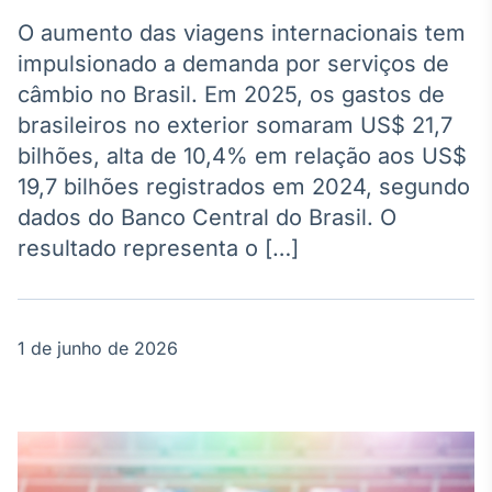
Broadcast
Agro
O aumento das viagens internacionais tem
Tudo sobre o
impulsionado a demanda por serviços de
agronegócio
câmbio no Brasil. Em 2025, os gastos de
brasileiros no exterior somaram US$ 21,7
bilhões, alta de 10,4% em relação aos US$
Broadcast
19,7 bilhões registrados em 2024, segundo
Político
dados do Banco Central do Brasil. O
Os bastidores da
política em
resultado representa o […]
tempo real
Broadcast
1 de junho de 2026
Energia
O setor de
energia elétrica
no Brasil