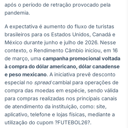
Broadcast
após o período de retração provocado pela
Ticker
pandemia.
Cotações e
headlines de
A expectativa é aumento do fluxo de turistas
notícias
brasileiros para os Estados Unidos, Canadá e
México durante junho e julho de 2026. Nesse
Broadcast
contexto, o Rendimento Câmbio iniciou, em 16
Widgets
de março, uma
campanha promocional voltada
Componentes
à compra do dólar americano, dólar canadense
para conteúdos e
funcionalidades
e peso mexicano
. A iniciativa prevê desconto
especial no
spread
cambial para operações de
Broadcast
compra das moedas em espécie, sendo válida
Wallboard
para compras realizadas nos principais canais
Conteúdos e
de atendimento da instituição, como: site,
dados para
aplicativo, telefone e lojas físicas, mediante a
displays e telas
utilização do cupom ?FUTEBOL26?.