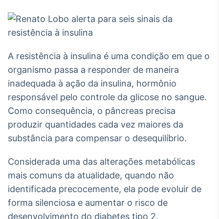
Broadcast
White Label
Plataforma para
conteúdos
personalizados
Soluções de Dados
A resistência à insulina é uma condição em que o
e Conteúdos
organismo passa a responder de maneira
Broadcast
inadequada à ação da insulina, hormônio
OTC
responsável pelo controle da glicose no sangue.
Plataforma para
Como consequência, o pâncreas precisa
negociação de
ativos
produzir quantidades cada vez maiores da
substância para compensar o desequilíbrio.
Broadcast
Considerada uma das alterações metabólicas
Datafeed
mais comuns da atualidade, quando não
APIs para
integração de
identificada precocemente, ela pode evoluir de
conteúdos e
forma silenciosa e aumentar o risco de
dados
desenvolvimento do diabetes tipo 2.