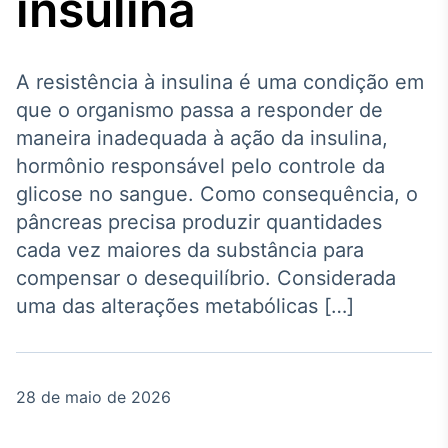
insulina
Broadcast
Agro
Tudo sobre o
agronegócio
A resistência à insulina é uma condição em
que o organismo passa a responder de
maneira inadequada à ação da insulina,
Broadcast
hormônio responsável pelo controle da
Político
glicose no sangue. Como consequência, o
Os bastidores da
pâncreas precisa produzir quantidades
política em tempo
real
cada vez maiores da substância para
compensar o desequilíbrio. Considerada
Broadcast
uma das alterações metabólicas […]
Energia
O setor de
energia elétrica
no Brasil
28 de maio de 2026