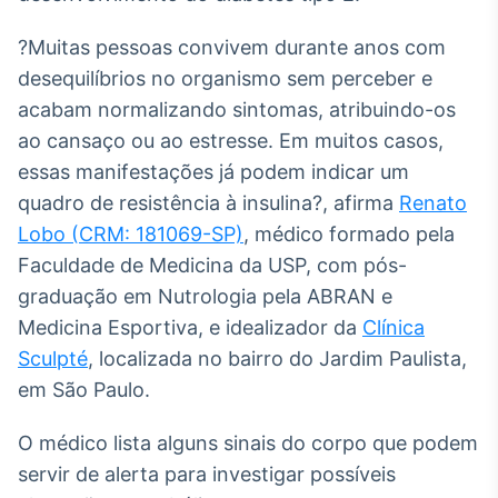
Broadcast
Ticker
?Muitas pessoas convivem durante anos com
Cotações e
desequilíbrios no organismo sem perceber e
headlines de
acabam normalizando sintomas, atribuindo-os
notícias
ao cansaço ou ao estresse. Em muitos casos,
essas manifestações já podem indicar um
Broadcast
quadro de resistência à insulina?, afirma
Renato
Widgets
Lobo (CRM: 181069-SP)
, médico formado pela
Componentes
para conteúdos e
Faculdade de Medicina da USP, com pós-
funcionalidades
graduação em Nutrologia pela ABRAN e
Medicina Esportiva, e idealizador da
Clínica
Broadcast
Sculpté
, localizada no bairro do Jardim Paulista,
Wallboard
em São Paulo.
Conteúdos e
dados para
O médico lista alguns sinais do corpo que podem
displays e telas
servir de alerta para investigar possíveis