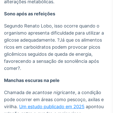
alterações metabólicas.
Broadcast
Curadoria
Sono após as refeições
Curadoria de
conteúdos
Segundo Renato Lobo, isso ocorre quando o
noticiosos
Soluções de
organismo apresenta dificuldade para utilizar a
Tecnologia
glicose adequadamente. ?Já que os alimentos
Broadcast
ricos em carboidratos podem provocar picos
Radar
glicêmicos seguidos de queda de energia,
Monitoramento
favorecendo a sensação de sonolência após
inteligente de
notícias e
comer?.
conteúdos
Manchas escuras na pele
Broadcast
Fundos
Chamada de
acantose nigricante
, a condição
A melhor
plataforma para
pode ocorrer em áreas como pescoço, axilas e
analisar fundos
virilha.
Um estudo publicado em 2025
apontou
de investimento
no Brasil