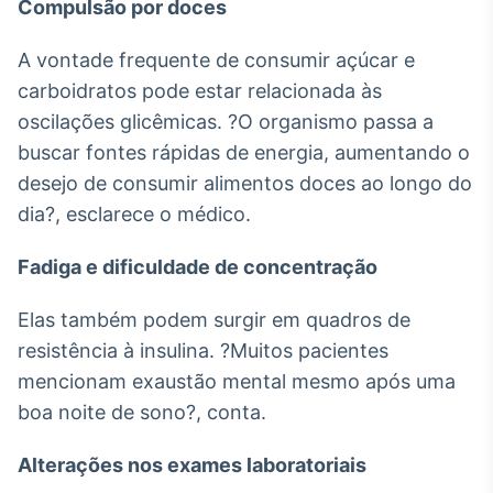
Compulsão por doces
Tokenização
de ativos
A vontade frequente de consumir açúcar e
Em breve
carboidratos pode estar relacionada às
oscilações glicêmicas. ?O organismo passa a
buscar fontes rápidas de energia, aumentando o
desejo de consumir alimentos doces ao longo do
Crédito
dia?, esclarece o médico.
Em breve
Fadiga e dificuldade de concentração
Elas também podem surgir em quadros de
resistência à insulina. ?Muitos pacientes
mencionam exaustão mental mesmo após uma
boa noite de sono?, conta.
Alterações nos exames laboratoriais