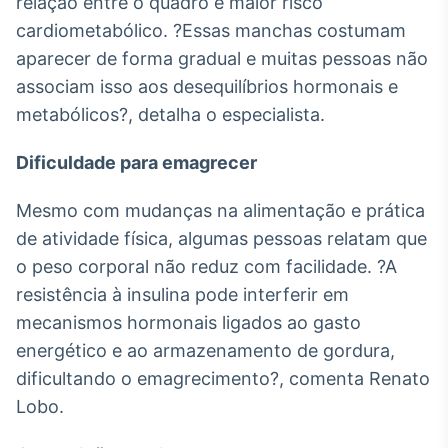
relação entre o quadro e maior risco
IA
cardiometabólico. ?Essas manchas costumam
Em breve
aparecer de forma gradual e muitas pessoas não
associam isso aos desequilíbrios hormonais e
metabólicos?, detalha o especialista.
Dificuldade para emagrecer
BroadFast
Em breve
Mesmo com mudanças na alimentação e prática
de atividade física, algumas pessoas relatam que
o peso corporal não reduz com facilidade. ?A
resistência à insulina pode interferir em
mecanismos hormonais ligados ao gasto
Gestão de
energético e ao armazenamento de gordura,
Investimentos
Em breve
dificultando o emagrecimento?, comenta Renato
Lobo.