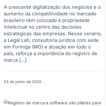
Broadcast
Agro
A crescente digitalização dos negócios e o
Tudo sobre o
aumento da competitividade no mercado
agronegócio
brasileiro têm colocado a propriedade
intelectual no centro das decisões
estratégicas das empresas. Nesse cenário,
Broadcast
a Legal Lab, consultoria jurídica com sede
Político
em Formiga (MG) e atuação em todo o
Os bastidores da
política em
país, reforça a importância do registro de
tempo real
marca […]
Broadcast
Energia
23 de junho de 2026
O setor de
energia elétrica
no Brasil