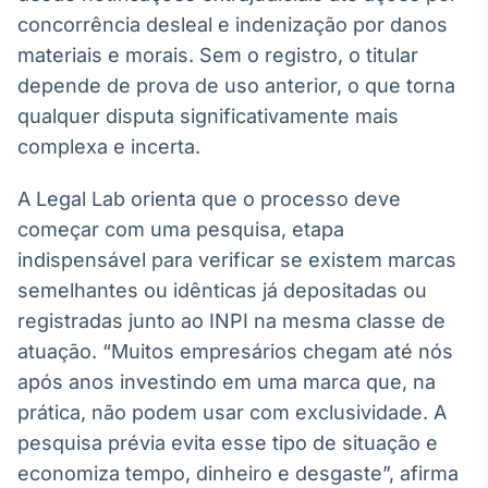
concorrência desleal e indenização por danos
IA
materiais e morais. Sem o registro, o titular
Em breve
depende de prova de uso anterior, o que torna
qualquer disputa significativamente mais
complexa e incerta.
BroadFast
A Legal Lab orienta que o processo deve
Em breve
começar com uma pesquisa, etapa
indispensável para verificar se existem marcas
semelhantes ou idênticas já depositadas ou
registradas junto ao INPI na mesma classe de
atuação. “Muitos empresários chegam até nós
Gestão de
após anos investindo em uma marca que, na
Investimentos
Em breve
prática, não podem usar com exclusividade. A
pesquisa prévia evita esse tipo de situação e
economiza tempo, dinheiro e desgaste”, afirma