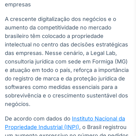
Broadcast
White Label
Plataforma para
A crescente digitalização dos negócios e o
conteúdos
aumento da competitividade no mercado
personalizados
Soluções de Dados
brasileiro têm colocado a propriedade
e Conteúdos
intelectual no centro das decisões estratégicas
Broadcast
das empresas. Nesse cenário, a Legal Lab,
OTC
consultoria jurídica com sede em Formiga (MG)
Plataforma para
e atuação em todo o país, reforça a importância
negociação de
ativos
do registro de marca e da proteção jurídica de
softwares como medidas essenciais para a
Broadcast
sobrevivência e o crescimento sustentável dos
Datafeed
negócios.
APIs para
integração de
De acordo com dados do
Instituto Nacional da
conteúdos e
dados
Propriedade Industrial (INPI)
, o Brasil registrou
um aumento expressivo no número de pedidos