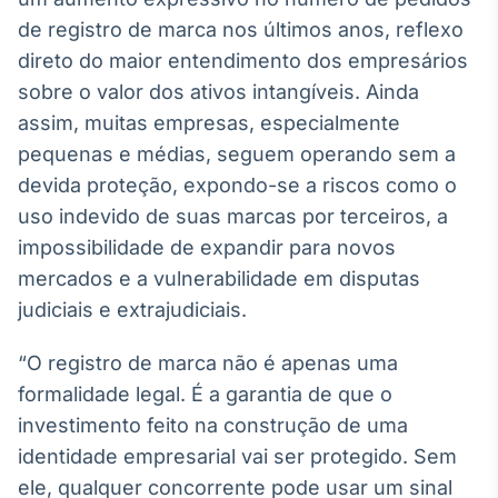
Broadcast
de registro de marca nos últimos anos, reflexo
Ticker
direto do maior entendimento dos empresários
Cotações e
sobre o valor dos ativos intangíveis. Ainda
headlines de
notícias
assim, muitas empresas, especialmente
pequenas e médias, seguem operando sem a
Broadcast
devida proteção, expondo-se a riscos como o
Widgets
uso indevido de suas marcas por terceiros, a
Componentes
impossibilidade de expandir para novos
para conteúdos e
mercados e a vulnerabilidade em disputas
funcionalidades
judiciais e extrajudiciais.
Broadcast
“O registro de marca não é apenas uma
Wallboard
formalidade legal. É a garantia de que o
Conteúdos e
investimento feito na construção de uma
dados para
displays e telas
identidade empresarial vai ser protegido. Sem
ele, qualquer concorrente pode usar um sinal