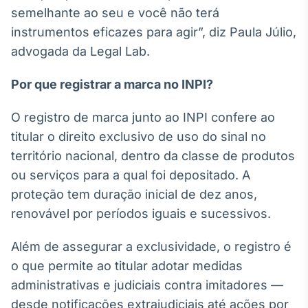
Broadcast
semelhante ao seu e você não terá
Curadoria
instrumentos eficazes para agir”, diz Paula Júlio,
Curadoria de
advogada da Legal Lab.
conteúdos
noticiosos
Soluções de
Por que registrar a marca no INPI?
Tecnologia
O registro de marca junto ao INPI confere ao
Broadcast
titular o direito exclusivo de uso do sinal no
Radar
Monitoramento
território nacional, dentro da classe de produtos
inteligente de
ou serviços para a qual foi depositado. A
notícias e
conteúdos
proteção tem duração inicial de dez anos,
renovável por períodos iguais e sucessivos.
Broadcast
Fundos
Além de assegurar a exclusividade, o registro é
A melhor
o que permite ao titular adotar medidas
plataforma para
analisar fundos
administrativas e judiciais contra imitadores —
de investimento
desde notificações extrajudiciais até ações por
no Brasil